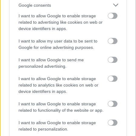
Google consents
I want to allow Google to enable storage
related to advertising like cookies on web or
device identifiers in apps.
I want to allow my user data to be sent to
Google for online advertising purposes.
I want to allow Google to send me
personalized advertising.
I want to allow Google to enable storage
related to analytics like cookies on web or
Kis-ber Kft. -
device identifiers in apps.
Kiskert.com a
növényáruház
I want to allow Google to enable storage
related to functionality of the website or app.
|
|
Elküldöm e-mailben
Kinyomtatom
Hibát jelentek
I want to allow Google to enable storage
related to personalization.
2947 Ete, Petőfi S. u. 4. Komárom-Esztergom megye