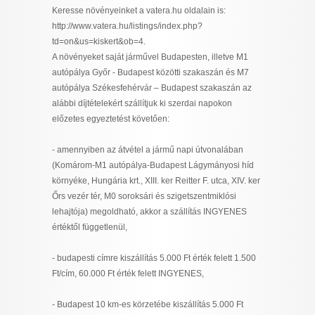
Keresse növényeinket a vatera.hu oldalain is:
http://www.vatera.hu/listings/index.php?
td=on&us=kiskert&ob=4.
A növényeket saját járművel Budapesten, illetve M1
autópálya Győr - Budapest közötti szakaszán és M7
autópálya Székesfehérvár – Budapest szakaszán az
alábbi díjtételekért szállítjuk ki szerdai napokon
előzetes egyeztetést követően:
- amennyiben az átvétel a jármű napi útvonalában
(Komárom-M1 autópálya-Budapest Lágymányosi híd
környéke, Hungária krt., XIII. ker Reitter F. utca, XIV. ker
Őrs vezér tér, M0 soroksári és szigetszentmiklósi
lehajtója) megoldható, akkor a szállítás INGYENES
értéktől függetlenül,
- budapesti címre kiszállítás 5.000 Ft érték felett 1.500
Ft/cím, 60.000 Ft érték felett INGYENES,
- Budapest 10 km-es körzetébe kiszállítás 5.000 Ft