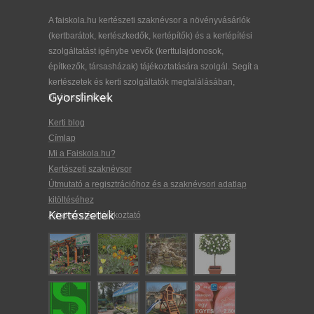
A faiskola.hu kertészeti szaknévsor a növényvásárlók
(kertbarátok, kertészkedők, kertépítők) és a kertépítési
szolgáltatást igénybe vevők (kerttulajdonosok,
építkezők, társasházak) tájékoztatására szolgál. Segít a
kertészetek és kerti szolgáltatók megtalálásában,
Gyorslinkek
kiválasztásában.
Kerti blog
Címlap
Mi a Faiskola.hu?
Kertészeti szaknévsor
Útmutató a regisztrációhoz és a szaknévsori adatlap
kitöltéséhez
Kertészetek
Adatkezelési tájékoztató