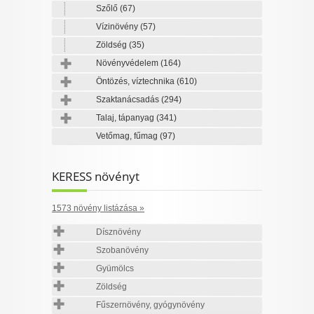
Szőlő
(67)
Vízinövény
(57)
Zöldség
(35)
Növényvédelem
(164)
Öntözés, víztechnika
(610)
Szaktanácsadás
(294)
Talaj, tápanyag
(341)
Vetőmag, fűmag
(97)
KERESS növényt
1573 növény listázása »
Dísznövény
Szobanövény
Gyümölcs
Zöldség
Fűszernövény, gyógynövény