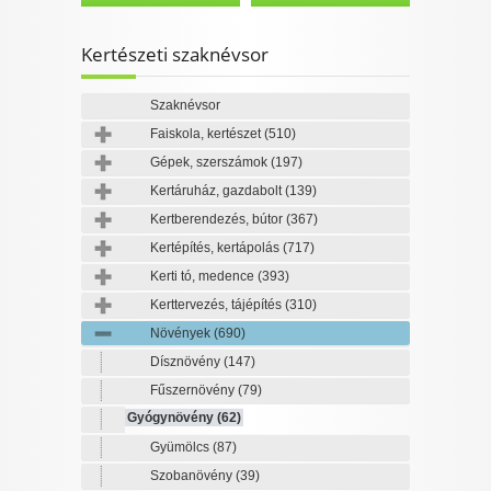
Kertészeti szaknévsor
Szaknévsor
Faiskola, kertészet
(510)
Gépek, szerszámok
(197)
Kertáruház, gazdabolt
(139)
Kertberendezés, bútor
(367)
Kertépítés, kertápolás
(717)
Kerti tó, medence
(393)
Kerttervezés, tájépítés
(310)
Növények
(690)
Dísznövény
(147)
Fűszernövény
(79)
Gyógynövény
(62)
Gyümölcs
(87)
Szobanövény
(39)