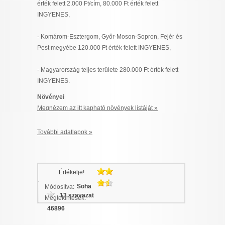
érték felett 2.000 Ft/cím, 80.000 Ft érték felett
INGYENES,
- Komárom-Esztergom, Győr-Moson-Sopron, Fejér és
Pest megyébe 120.000 Ft érték felett INGYENES,
- Magyarország teljes területe 280.000 Ft érték felett
INGYENES.
Növényei
Megnézem az itt kapható növények listáját »
További adatlapok »
Értékelje!
Soha
Módosítva:
13 szavazat
Megtekintések:
46896