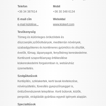
I want to allow Google to enable storage
Telefon
Mobil
related to security, including authentication
+36 34 387614
+36 30 348 6134
functionality and fraud prevention, and other
user protection.
E-mail cím
Weboldal
e-mail küldése...
www.kiskert.com
Tevékenység
Tömeg és különleges örökzöldek és
CONFIRM
díszcserjék,szőlőoltványok, mediterrán növények,
szabadgyökeres és konténeres gyümölcs és díszfák,
évelők, fűmag, tápanyagok, fenyőkéreg kereskedelme.
Data Deletion
Data Access
Privacy Policy
Kertészeti szaporítóanyag értékesítése
kiskereskedelmi forgalomban is, webáruház
üzemeltetés.
Szolgáltatások
Kertépítés, sziklakertek, kerti tavak kivitelezése,
növényültetés, füvesítés gyepszőnyeggel is,
öntözőrendszerek telepítése. Kerti bútorok, kiülők,
pergolák, virágládák gyártása egyedi igények alapján.
Specialitások