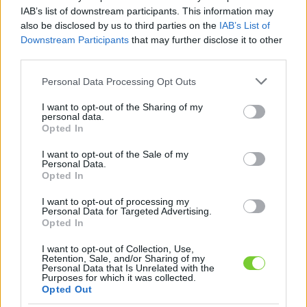
Felhasználónév
Bejelentkezés
IAB’s list of downstream participants. This information may
also be disclosed by us to third parties on the
IAB’s List of
faiskola.hu
Jelszó
Downstream Participants
that may further disclose it to other
third parties.
Kertészeti, kerti termékek és szolgáltatások térképes
Emlékezzen
szaknévsora
Please note that this website/app uses one or more Google
Personal Data Processing Opt Outs
services and may gather and store information including but
rám
not limited to your visit or usage behaviour. You may click to
I want to opt-out of the Sharing of my
personal data.
grant or deny consent to Google and its third-party tags to
Opted In
CÍMLAP
Elfelejtette jelszavát?
Elfelejtette felhasználónevét?
use your data for below specified purposes in below Google
Regisztráció
consent section.
I want to opt-out of the Sale of my
Personal Data.
MI A FAISKOLA.HU?
Opted In
I want to opt-out of processing my
KERTÉSZ ÉS KERTÉSZET REGISZTRÁCIÓ
Personal Data for Targeted Advertising.
Opted In
NÖVÉNYKATALÓGUS
I want to opt-out of Collection, Use,
Retention, Sale, and/or Sharing of my
Personal Data that Is Unrelated with the
Purposes for which it was collected.
Opted Out