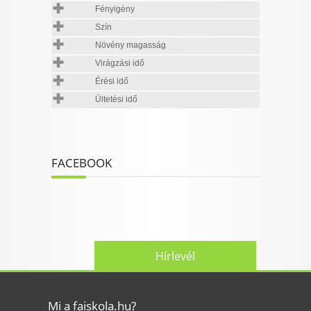
Fényigény
Szín
Növény magasság
Virágzási idő
Érési idő
Ültetési idő
FACEBOOK
Hírlevél
Mi a faiskola.hu?