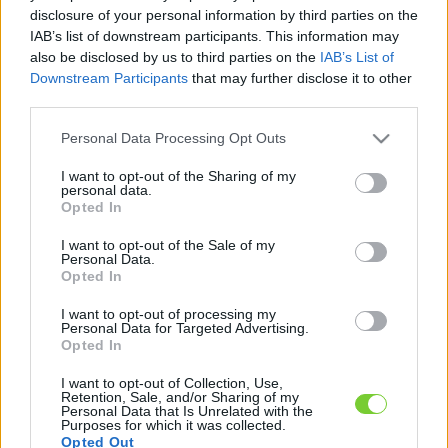
Felhasználónév
Bejelentkezés
disclosure of your personal information by third parties on the
IAB’s list of downstream participants. This information may
faiskola.hu
Jelszó
also be disclosed by us to third parties on the
IAB’s List of
Downstream Participants
that may further disclose it to other
Kertészeti, kerti termékek és szolgáltatások térképes
Emlékezzen
third parties.
szaknévsora
Please note that this website/app uses one or more Google
Personal Data Processing Opt Outs
rám
services and may gather and store information including but
not limited to your visit or usage behaviour. You may click to
I want to opt-out of the Sharing of my
CÍMLAP
personal data.
Elfelejtette jelszavát?
Elfelejtette felhasználónevét?
grant or deny consent to Google and its third-party tags to
Opted In
Regisztráció
use your data for below specified purposes in below Google
consent section.
MI A FAISKOLA.HU?
I want to opt-out of the Sale of my
Personal Data.
Opted In
KERTÉSZ ÉS KERTÉSZET REGISZTRÁCIÓ
I want to opt-out of processing my
Personal Data for Targeted Advertising.
Opted In
NÖVÉNYKATALÓGUS
I want to opt-out of Collection, Use,
Retention, Sale, and/or Sharing of my
Personal Data that Is Unrelated with the
Purposes for which it was collected.
Opted Out