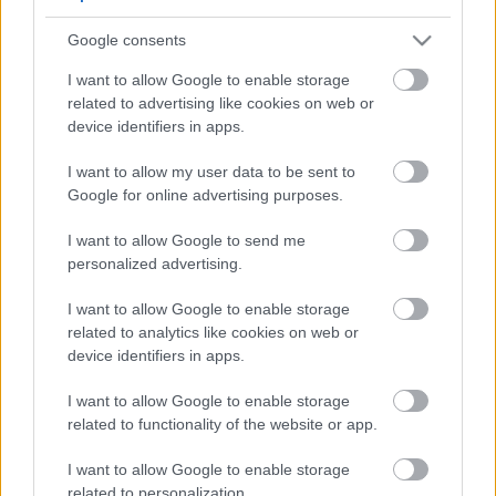
5
5
Google consents
5
5
7
7
6
6
16
I want to allow Google to enable storage
16
7
9
7
9
related to advertising like cookies on web or
3
12
12
3
6
6
143
143
device identifiers in apps.
14
14
4
4
4
4
2
2
2
13
13
2
6
6
I want to allow my user data to be sent to
4
4
14
14
7
7
Google for online advertising purposes.
5
5
2
2
8
8
I want to allow Google to send me
2
2
2
2
2
2
personalized advertising.
2
2
3
3
12
12
I want to allow Google to enable storage
10
10
related to analytics like cookies on web or
device identifiers in apps.
I want to allow Google to enable storage
related to functionality of the website or app.
I want to allow Google to enable storage
related to personalization.