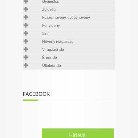
Gyümölcs
Zöldség
Fűszernövény, gyógynövény
Fényigény
Szín
Növény magasság
Virágzási idő
Érési idő
Ültetési idő
FACEBOOK
Hírlevél