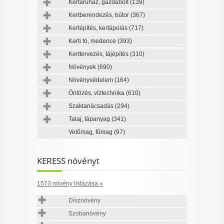
Kertáruház, gazdabolt
(139)
Kertberendezés, bútor
(367)
Kertépítés, kertápolás
(717)
Kerti tó, medence
(393)
Kerttervezés, tájépítés
(310)
Növények
(690)
Növényvédelem
(164)
Öntözés, víztechnika
(610)
Szaktanácsadás
(294)
Talaj, tápanyag
(341)
Vetőmag, fűmag
(97)
KERESS növényt
1573 növény listázása »
Dísznövény
Szobanövény