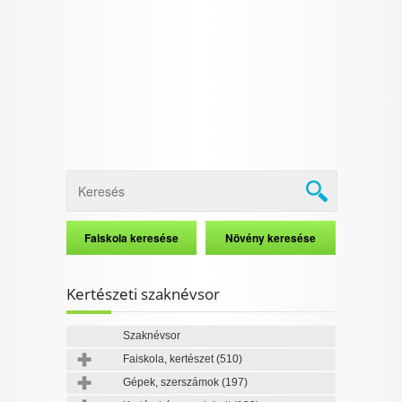
I want to allow Google to enable storage
related to security, including authentication
functionality and fraud prevention, and other
user protection.
CONFIRM
Data Deletion
Data Access
Privacy Policy
Kertészeti szaknévsor
Szaknévsor
Faiskola, kertészet
(510)
Gépek, szerszámok
(197)