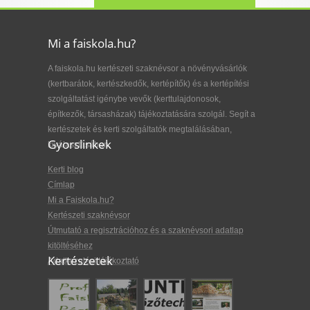
Mi a faiskola.hu?
A faiskola.hu kertészeti szaknévsor a növényvásárlók
(kertbarátok, kertészkedők, kertépítők) és a kertépítési
szolgáltatást igénybe vevők (kerttulajdonosok,
építkezők, társasházak) tájékoztatására szolgál. Segít a
kertészetek és kerti szolgáltatók megtalálásában,
Gyorslinkek
kiválasztásában.
Kerti blog
Címlap
Mi a Faiskola.hu?
Kertészeti szaknévsor
Útmutató a regisztrációhoz és a szaknévsori adatlap
kitöltéséhez
Kertészetek
Adatkezelési tájékoztató