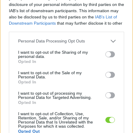
Felhasználónév
Bejelentkezés
disclosure of your personal information by third parties on the
IAB’s list of downstream participants. This information may
faiskola.hu
Jelszó
also be disclosed by us to third parties on the
IAB’s List of
Downstream Participants
that may further disclose it to other
Kertészeti, kerti termékek és szolgáltatások térképes
Emlékezzen
third parties.
szaknévsora
Please note that this website/app uses one or more Google
Personal Data Processing Opt Outs
rám
services and may gather and store information including but
not limited to your visit or usage behaviour. You may click to
I want to opt-out of the Sharing of my
CÍMLAP
personal data.
Elfelejtette jelszavát?
Elfelejtette felhasználónevét?
grant or deny consent to Google and its third-party tags to
Opted In
Regisztráció
use your data for below specified purposes in below Google
consent section.
MI A FAISKOLA.HU?
I want to opt-out of the Sale of my
Personal Data.
Opted In
KERTÉSZ ÉS KERTÉSZET REGISZTRÁCIÓ
I want to opt-out of processing my
Personal Data for Targeted Advertising.
Opted In
NÖVÉNYKATALÓGUS
I want to opt-out of Collection, Use,
Retention, Sale, and/or Sharing of my
Personal Data that Is Unrelated with the
Purposes for which it was collected.
Opted Out