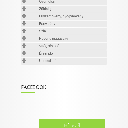
Gyümölcs
Zöldség
Fűszernövény, gyógynövény
Fényigény
Szín
Növény magasság
Virágzási idő
Érési idő
Ültetési idő
FACEBOOK
Hírlevél