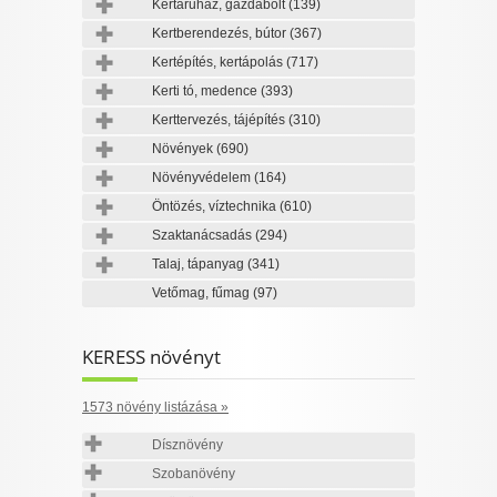
Kertáruház, gazdabolt
(139)
Kertberendezés, bútor
(367)
Kertépítés, kertápolás
(717)
Kerti tó, medence
(393)
Kerttervezés, tájépítés
(310)
Növények
(690)
Növényvédelem
(164)
Öntözés, víztechnika
(610)
Szaktanácsadás
(294)
Talaj, tápanyag
(341)
Vetőmag, fűmag
(97)
KERESS növényt
1573 növény listázása »
Dísznövény
Szobanövény