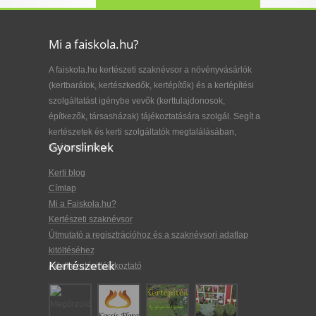
Mi a faiskola.hu?
A faiskola.hu kertészeti szaknévsor a növényvásárlók
(kertbarátok, kertészkedők, kertépítők) és a kertépítési
szolgáltatást igénybe vevők (kerttulajdonosok,
építkezők, társasházak) tájékoztatására szolgál. Segít a
kertészetek és kerti szolgáltatók megtalálásában,
Gyorslinkek
kiválasztásában.
Kerti blog
Címlap
Mi a Faiskola.hu?
Kertészeti szaknévsor
Útmutató a regisztrációhoz és a szaknévsori adatlap
kitöltéséhez
Kertészetek
Adatkezelési tájékoztató