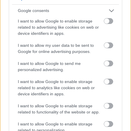
5
5
Google consents
5
5
7
7
6
6
16
I want to allow Google to enable storage
16
7
9
7
9
related to advertising like cookies on web or
3
12
12
3
6
6
143
143
device identifiers in apps.
14
14
4
4
4
4
2
2
2
13
13
2
6
6
I want to allow my user data to be sent to
4
4
14
14
7
7
Google for online advertising purposes.
5
5
2
2
8
8
I want to allow Google to send me
2
2
2
2
2
2
personalized advertising.
2
2
3
3
12
12
I want to allow Google to enable storage
10
10
related to analytics like cookies on web or
device identifiers in apps.
I want to allow Google to enable storage
related to functionality of the website or app.
I want to allow Google to enable storage
related to personalization.