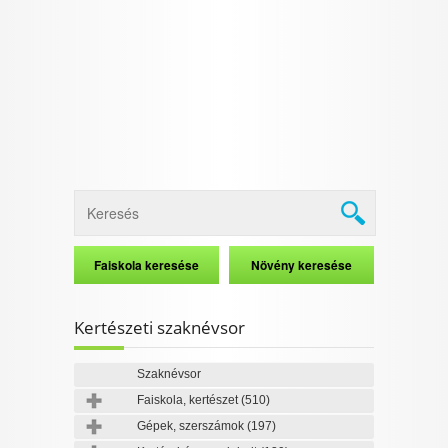
I want to allow Google to enable storage
related to security, including authentication
functionality and fraud prevention, and other
user protection.
CONFIRM
Data Deletion
Data Access
Privacy Policy
Kertészeti szaknévsor
Szaknévsor
Faiskola, kertészet
(510)
Gépek, szerszámok
(197)