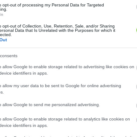
to opt-out of processing my Personal Data for Targeted
ing.
In
o opt-out of Collection, Use, Retention, Sale, and/or Sharing
ersonal Data that Is Unrelated with the Purposes for which it
lected.
Out
consents
E-mail cím
o allow Google to enable storage related to advertising like cookies on
e-mail küldése...
evice identifiers in apps.
o allow my user data to be sent to Google for online advertising
 és kertészeti cikkek kiskeredkedelmi forgalmazását végezzük.
s.
egyedi igények szerinti kialakítását vállajuk.
to allow Google to send me personalized advertising.
o allow Google to enable storage related to analytics like cookies on
evice identifiers in apps.