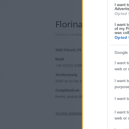
I want 
Advertis
Opted 
Florina Kertészet
I want t
of my P
was col
|
|
Elküldöm e-mailben
Kinyomtatom
Hibát jelentek
Opted 
3060 Pásztó, Fő út 127. Nógrád megye
Google 
Mobil
I want t
+36 20/321-2386
web or d
Tevékenység
I want t
2000-es év óta 1000 m2-es területen, növények
purpose
Szolgáltatások
Kertek, parkok általunk tervezett módon, illetve 
I want 
I want t
További adatlapok »
web or d