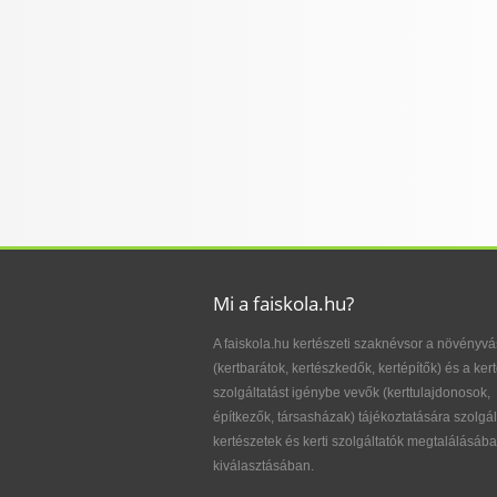
Mi a faiskola.hu?
A faiskola.hu kertészeti szaknévsor a növényvá
(kertbarátok, kertészkedők, kertépítők) és a kert
szolgáltatást igénybe vevők (kerttulajdonosok,
építkezők, társasházak) tájékoztatására szolgál
kertészetek és kerti szolgáltatók megtalálásába
kiválasztásában.