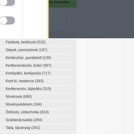
szeti szaknévsor
Szaknévsor
Faiskola, kertészet
(510)
Gépek, szerszámok
(197)
Kertáruház, gazdabolt
(139)
Kertberendezés, bútor
(367)
Kertépítés, kertápolás
(717)
Kerti tó, medence
(393)
Kerttervezés, tájépítés
(310)
Növények
(690)
Növényvédelem
(164)
Öntözés, víztechnika
(610)
Szaktanácsadás
(294)
Talaj, tápanyag
(341)