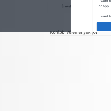
I want t
or app.
Értékelje!
21 sz
I want t
I want t
Korábbi vélemények (0)
authenti