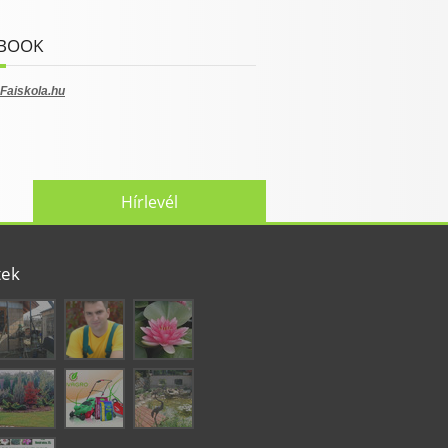
BOOK
Faiskola.hu
Hírlevél
tek