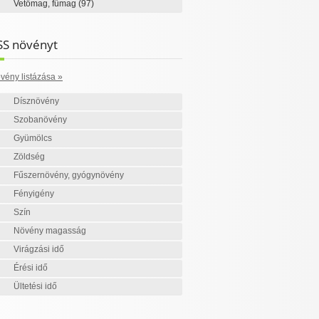
Vetőmag, fűmag
(97)
SS növényt
vény listázása »
Dísznövény
Szobanövény
Gyümölcs
Zöldség
Fűszernövény, gyógynövény
Fényigény
Szín
Növény magasság
Virágzási idő
Érési idő
Ültetési idő