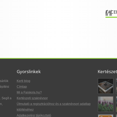
FACE
Gyorslinkek
Kertésze
sárlók
Kerti blog
építési
Címlap
Mi a Faiskola.hu?
. Segít a
Kertészeti szaknévsor
n,
Útmutató a regisztrációhoz és a szaknévsori adatlap
kitöltéséhez
Adatkezelési tájékoztató