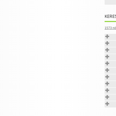
KERE
1573 nö