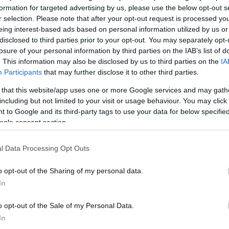
formation for targeted advertising by us, please use the below opt-out s
Jelszó
Emlékezzen rám
r selection. Please note that after your opt-out request is processed y
eing interest-based ads based on personal information utilized by us or
nevét?
Regisztráció
disclosed to third parties prior to your opt-out. You may separately opt-
térképes szaknévsora
losure of your personal information by third parties on the IAB’s list of
. This information may also be disclosed by us to third parties on the
IA
KERTÉSZ ÉS KERTÉSZET REGISZTRÁCIÓ
NÖVÉNYKATALÓGUS
Participants
that may further disclose it to other third parties.
 that this website/app uses one or more Google services and may gath
including but not limited to your visit or usage behaviour. You may click 
 to Google and its third-party tags to use your data for below specifi
ogle consent section.
l Data Processing Opt Outs
o opt-out of the Sharing of my personal data.
In
o opt-out of the Sale of my Personal Data.
In