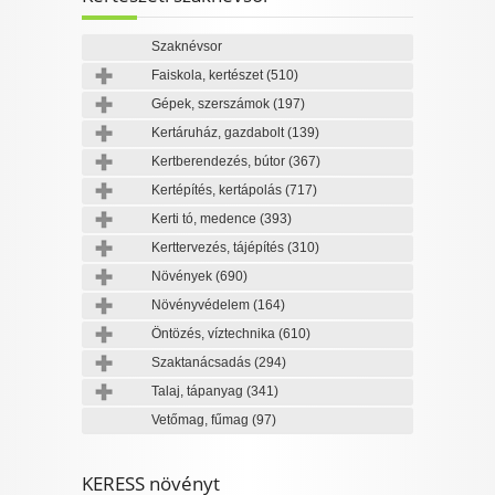
Szaknévsor
Faiskola, kertészet
(510)
Gépek, szerszámok
(197)
Kertáruház, gazdabolt
(139)
Kertberendezés, bútor
(367)
Kertépítés, kertápolás
(717)
Kerti tó, medence
(393)
Kerttervezés, tájépítés
(310)
Növények
(690)
Növényvédelem
(164)
Öntözés, víztechnika
(610)
Szaktanácsadás
(294)
Talaj, tápanyag
(341)
Vetőmag, fűmag
(97)
KERESS növényt