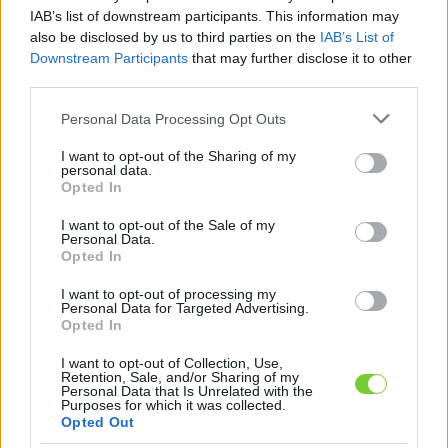
Felhasználónév
Bejelentkezés
IAB’s list of downstream participants. This information may
also be disclosed by us to third parties on the
IAB’s List of
faiskola.hu
Jelszó
Downstream Participants
that may further disclose it to other
third parties.
Kertészeti, kerti termékek és szolgáltatások térképes
Emlékezzen
szaknévsora
Please note that this website/app uses one or more Google
Personal Data Processing Opt Outs
services and may gather and store information including but
rám
not limited to your visit or usage behaviour. You may click to
I want to opt-out of the Sharing of my
personal data.
grant or deny consent to Google and its third-party tags to
Opted In
CÍMLAP
Elfelejtette jelszavát?
Elfelejtette felhasználónevét?
use your data for below specified purposes in below Google
Regisztráció
consent section.
I want to opt-out of the Sale of my
Personal Data.
MI A FAISKOLA.HU?
Opted In
I want to opt-out of processing my
KERTÉSZ ÉS KERTÉSZET REGISZTRÁCIÓ
Personal Data for Targeted Advertising.
Opted In
NÖVÉNYKATALÓGUS
I want to opt-out of Collection, Use,
Retention, Sale, and/or Sharing of my
Personal Data that Is Unrelated with the
Purposes for which it was collected.
Opted Out