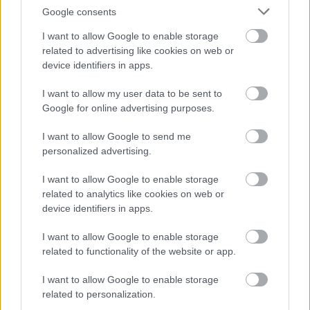
Google consents
I want to allow Google to enable storage
related to advertising like cookies on web or
device identifiers in apps.
I want to allow my user data to be sent to
Google for online advertising purposes.
I want to allow Google to send me
personalized advertising.
I want to allow Google to enable storage
related to analytics like cookies on web or
Próba cég2
device identifiers in apps.
|
|
Elküldöm e-mailben
Kinyomtatom
Hibát jelentek
I want to allow Google to enable storage
related to functionality of the website or app.
1155 budapest Budapest
I want to allow Google to enable storage
E-mail cím
related to personalization.
e-mail küldése...