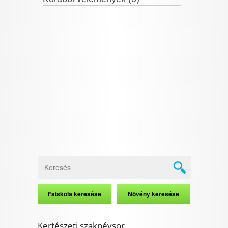
Kertészeti szaknévsor