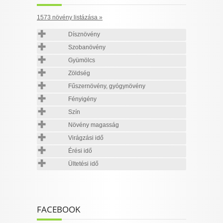
1573 növény listázása »
Dísznövény
Szobanövény
Gyümölcs
Zöldség
Fűszernövény, gyógynövény
Fényigény
Szín
Növény magasság
Virágzási idő
Érési idő
Ültetési idő
FACEBOOK