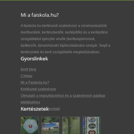
Mi a faiskola.hu?
A faiskola.hu kertészeti szaknévsor a növényvásárlók
(kertbarátok, kertészkedők, kertépítők) és a kertépítési
szolgáltatást igénybe vevők (kerttulajdonosok,
építkezők, társasházak) tájékoztatására szolgál. Segít a
kertészetek és kerti szolgáltatók megtalálásában,
Gyorslinkek
kiválasztásában.
Kerti blog
Címlap
Mi a Faiskola.hu?
Kertészeti szaknévsor
Útmutató a regisztrációhoz és a szaknévsori adatlap
kitöltéséhez
Kertészetek
Adatkezelési tájékoztató