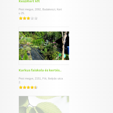
KesziKert kft
Pest megye, 2092, Budakeszi, Kert
u 25.
Karkus faiskola és kertés..
Pest megye, 2151, Fót, Ibolyás utca
2.