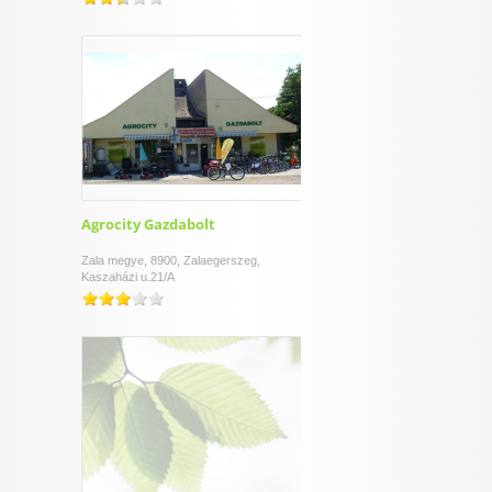
Agrocity Gazdabolt
Zala megye, 8900, Zalaegerszeg,
Kaszaházi u.21/A