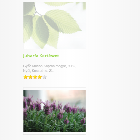
I want to allow Google to enable storage
related to security, including authentication
functionality and fraud prevention, and other
user protection.
CONFIRM
Juharfa Kertészet
Győr-Moson-Sopron megye, 9082,
Nyúl, Kossuth u. 21.
Data Deletion
Data Access
Privacy Policy