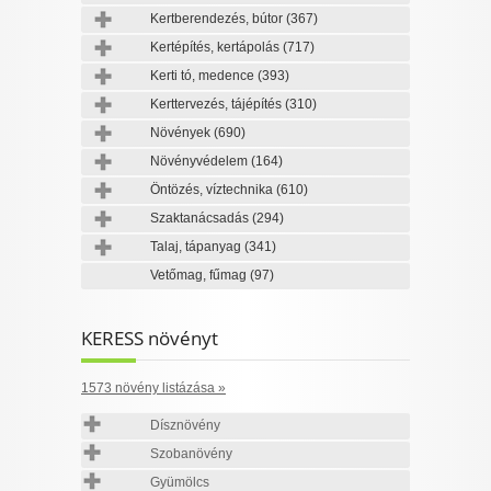
Kertberendezés, bútor
(367)
Kertépítés, kertápolás
(717)
Kerti tó, medence
(393)
Kerttervezés, tájépítés
(310)
Növények
(690)
Növényvédelem
(164)
Öntözés, víztechnika
(610)
Szaktanácsadás
(294)
Talaj, tápanyag
(341)
Vetőmag, fűmag
(97)
KERESS növényt
1573 növény listázása »
Dísznövény
Szobanövény
Gyümölcs