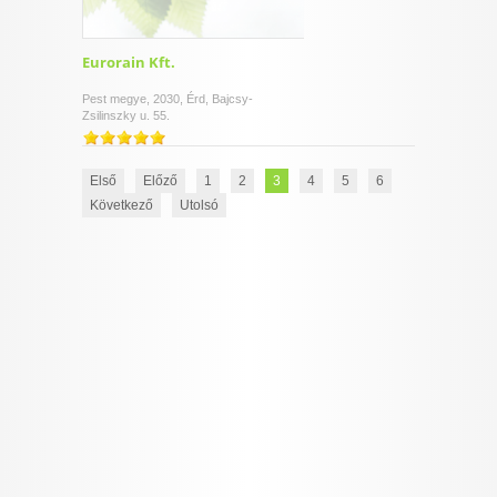
Eurorain Kft.
Pest megye, 2030, Érd, Bajcsy-
Zsilinszky u. 55.
Első
Előző
1
2
3
4
5
6
Következő
Utolsó