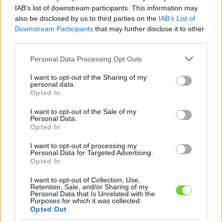
Felhasználónév
Bejelentkezés
IAB’s list of downstream participants. This information may
also be disclosed by us to third parties on the
IAB’s List of
faiskola.hu
Jelszó
Downstream Participants
that may further disclose it to other
third parties.
Kertészeti, kerti termékek és szolgáltatások térképes
Emlékezzen
szaknévsora
Please note that this website/app uses one or more Google
Personal Data Processing Opt Outs
services and may gather and store information including but
rám
not limited to your visit or usage behaviour. You may click to
I want to opt-out of the Sharing of my
personal data.
grant or deny consent to Google and its third-party tags to
Opted In
CÍMLAP
Elfelejtette jelszavát?
Elfelejtette felhasználónevét?
use your data for below specified purposes in below Google
Regisztráció
consent section.
I want to opt-out of the Sale of my
Personal Data.
MI A FAISKOLA.HU?
Opted In
I want to opt-out of processing my
KERTÉSZ ÉS KERTÉSZET REGISZTRÁCIÓ
Personal Data for Targeted Advertising.
Opted In
NÖVÉNYKATALÓGUS
I want to opt-out of Collection, Use,
Retention, Sale, and/or Sharing of my
Personal Data that Is Unrelated with the
Purposes for which it was collected.
Gyümölcsfaiskola
Opted Out