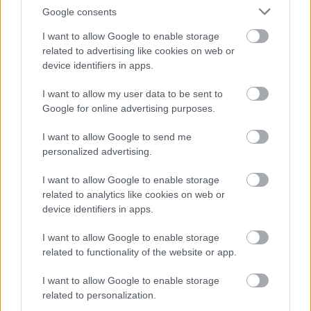
Google consents
I want to allow Google to enable storage
related to advertising like cookies on web or
device identifiers in apps.
2
2
2
2
I want to allow my user data to be sent to
5
5
2
2
2
2
Google for online advertising purposes.
17
17
3
3
I want to allow Google to send me
2
2
personalized advertising.
4
4
I want to allow Google to enable storage
related to analytics like cookies on web or
2
2
device identifiers in apps.
4
4
I want to allow Google to enable storage
related to functionality of the website or app.
I want to allow Google to enable storage
Szaknévsori tagok száma ebben a kategóriában: 69
related to personalization.
Szaknévsori adatlap létrehozása