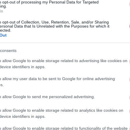
to opt-out of processing my Personal Data for Targeted
ing.
3
3
In
3
3
4
4
o opt-out of Collection, Use, Retention, Sale, and/or Sharing
2
2
ersonal Data that Is Unrelated with the Purposes for which it
lected.
Out
3
3
consents
o allow Google to enable storage related to advertising like cookies on
n: 141
Szaknévsori adatlap létrehozása
evice identifiers in apps.
o allow my user data to be sent to Google for online advertising
s.
to allow Google to send me personalized advertising.
o allow Google to enable storage related to analytics like cookies on
 Kft.
Kertszépítész
evice identifiers in apps.
gye, 2080, Pilisjászfalu,
Jász-Nagykun-Szolnok megye,
o allow Google to enable storage related to functionality of the website
stván utca 24.
5000, Szolnok, Ispán krt. 3. 8/5.