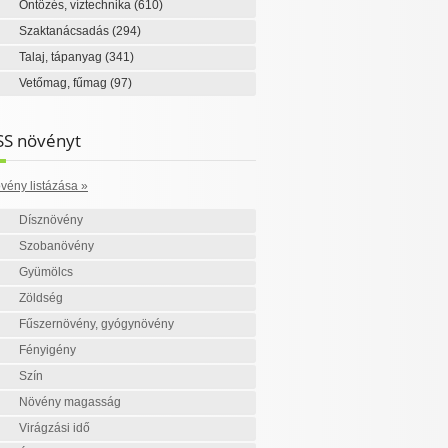
Öntözés, víztechnika
(610)
Szaktanácsadás
(294)
Talaj, tápanyag
(341)
Vetőmag, fűmag
(97)
SS növényt
vény listázása »
Dísznövény
Szobanövény
Gyümölcs
Zöldség
Fűszernövény, gyógynövény
Fényigény
Szín
Növény magasság
Virágzási idő