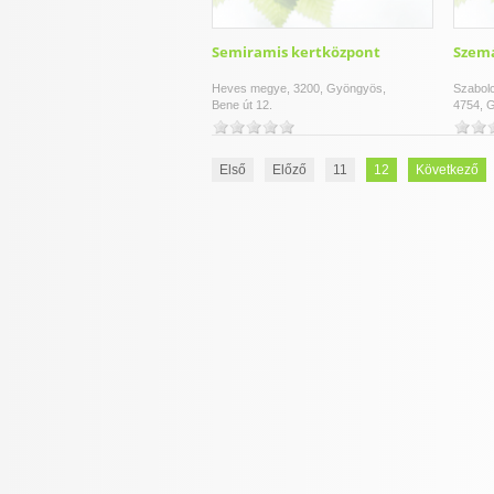
Semiramis kertközpont
Szemá
Heves megye, 3200, Gyöngyös,
Szabol
Bene út 12.
4754, G
Első
Előző
11
12
Következő