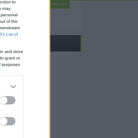
ection to
Bejelentkezés
ou may
 personal
out of the
 downstream
B’s List of
er and store
to grant or
ed purposes