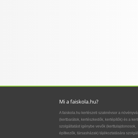
Mi a faiskola.hu?
A faiskola.hu kertészeti szaknévsor a növényvá
(kertbarátok, kertészkedők, kertépítők) és a kert
szolgáltatást igénybe vevők (kerttulajdonosok,
építkezők, társasházak) tájékoztatására szolgál