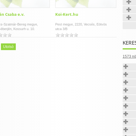
n Csaba e.v.
Koi-Kert.hu
cs-Szatmár-Bereg megye,
Pest megye, 2220, Vecsés, Eötvös
éberjén, Kossurh u. 10.
utca 3/B
KERE
Utolsó
1573 nö