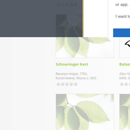
or app.
I want t
I want t
authenti
Schneringer Kert
Balas
Baranya megye, 7761,
Jász-N
Kozármisleny, Rózsa u. 30/2.
5000, S