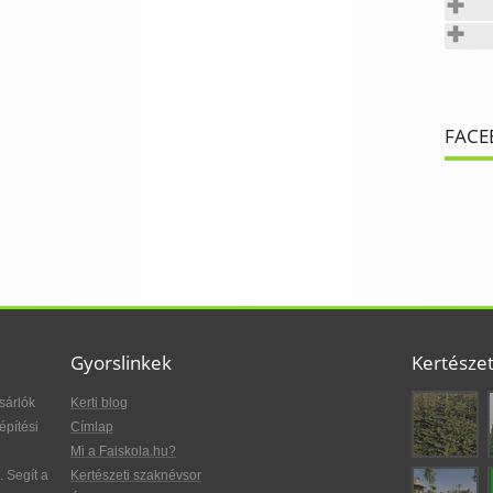
FACE
Gyorslinkek
Kertésze
sárlók
Kerti blog
építési
Címlap
Mi a Faiskola.hu?
. Segít a
Kertészeti szaknévsor