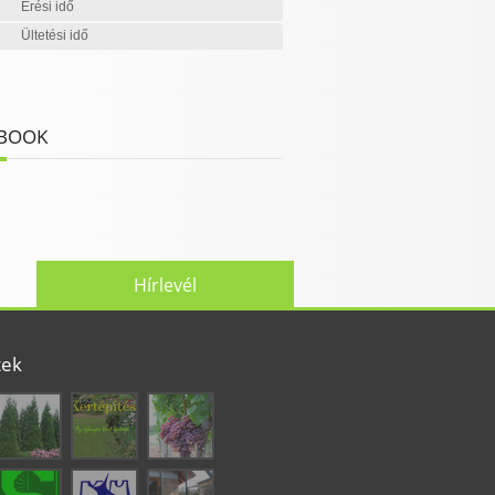
Érési idő
Ültetési idő
BOOK
Hírlevél
tek