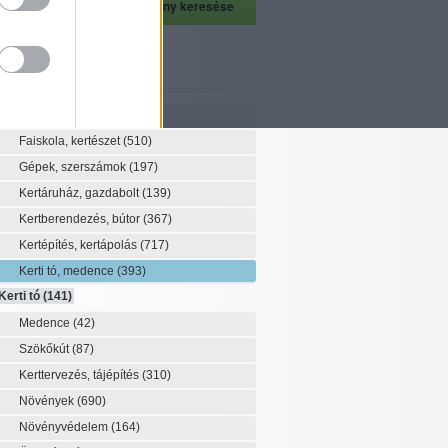
szeti szaknévsor
Szaknévsor
Faiskola, kertészet
(510)
Gépek, szerszámok
(197)
Kertáruház, gazdabolt
(139)
Kertberendezés, bútor
(367)
Kertépítés, kertápolás
(717)
Kerti tó, medence
(393)
Kerti tó
(141)
Medence
(42)
Szökőkút
(87)
Kerttervezés, tájépítés
(310)
Növények
(690)
Növényvédelem
(164)