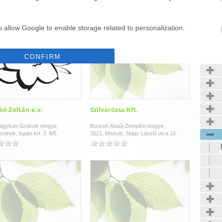
o allow Google to enable storage related to personalization.
Kerté
o allow Google to enable storage related to security, including
CONFIRM
cation functionality and fraud prevention, and other user protection.
Data Deletion
Data Access
Privacy Policy
kó Zoltán e.v.
Szilvarózsa Kft.
agykun-Szolnok megye,
Borsod-Abaúj-Zemplén megye,
zolnok, Ispán krt. 3. 8/5.
3521, Miskolc, Nagy László utca 16.