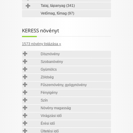
Talaj, tápanyag
(341)
Vetőmag, fűmag
(97)
KERESS növényt
1573 növény listázása »
Dísznövény
Szobanövény
Gyümölcs
Zöldség
Fűszernövény, gyógynövény
Fényigény
Szín
Növény magasság
Virágzási idő
Érési idő
Ültetési idő