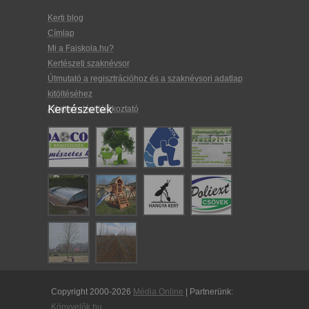
Kerti blog
Címlap
Mi a Faiskola.hu?
Kertészeti szaknévsor
Útmutató a regisztrációhoz és a szaknévsori adatlap
kitöltéséhez
Kertészetek
Adatkezelési tájékoztató
Copyright 2000-2026
Média Online
| Partnerünk:
Könyvelők.hu