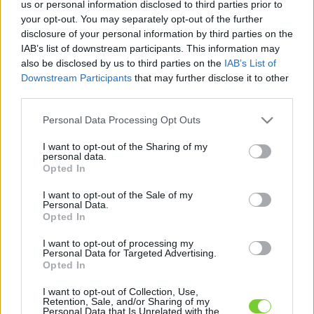
us or personal information disclosed to third parties prior to
Felhasználónév
Bejelentkezés
your opt-out. You may separately opt-out of the further
faiskola.hu
Jelszó
disclosure of your personal information by third parties on the
IAB’s list of downstream participants. This information may
Kertészeti, kerti termékek és szolgáltatások térképes
also be disclosed by us to third parties on the
IAB’s List of
Emlékezzen
szaknévsora
Downstream Participants
that may further disclose it to other
third parties.
rám
Please note that this website/app uses one or more Google
Personal Data Processing Opt Outs
services and may gather and store information including but
CÍMLAP
Elfelejtette jelszavát?
Elfelejtette felhasználónevét?
not limited to your visit or usage behaviour. You may click to
I want to opt-out of the Sharing of my
Regisztráció
personal data.
grant or deny consent to Google and its third-party tags to
Opted In
MI A FAISKOLA.HU?
use your data for below specified purposes in below Google
consent section.
I want to opt-out of the Sale of my
Personal Data.
KERTÉSZ ÉS KERTÉSZET REGISZTRÁCIÓ
Opted In
I want to opt-out of processing my
NÖVÉNYKATALÓGUS
Personal Data for Targeted Advertising.
Opted In
Hiba
I want to opt-out of Collection, Use,
Retention, Sale, and/or Sharing of my
Personal Data that Is Unrelated with the