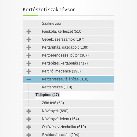
I want to allow Google to enable storage
Kertészeti szaknévsor
related to personalization.
I want to allow Google to enable storage
Szaknévsor
related to security, including authentication
Faiskola, kertészet
(510)
CONFIRM
functionality and fraud prevention, and other
Gépek, szerszámok
(197)
user protection.
Kertáruház, gazdabolt
(139)
Kertberendezés, bútor
(367)
Data Deletion
Data Access
Privacy Policy
Kertépítés, kertápolás
(717)
Kerti tó, medence
(393)
Kerttervezés, tájépítés
(310)
Kerttervezés
(119)
Tájépítés
(47)
Zöld tető
(53)
Növények
(690)
Növényvédelem
(164)
Öntözés, víztechnika
(610)
Szaktanácsadás
(294)