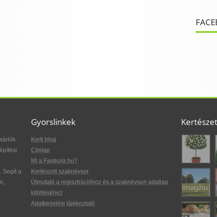
FACE
Gyorslinkek
Kertésze
sárlók
Kerti blog
építési
Címlap
Mi a Faiskola.hu?
. Segít a
Kertészeti szaknévsor
n,
Útmutató a regisztrációhoz és a szaknévsori adatlap
kitöltéséhez
Adatkezelési tájékoztató