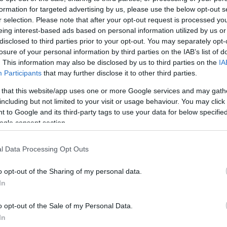
formation for targeted advertising by us, please use the below opt-out s
Jelszó
Emlékezzen rám
r selection. Please note that after your opt-out request is processed y
eing interest-based ads based on personal information utilized by us or
nevét?
Regisztráció
disclosed to third parties prior to your opt-out. You may separately opt-
térképes szaknévsora
losure of your personal information by third parties on the IAB’s list of
. This information may also be disclosed by us to third parties on the
IA
KERTÉSZ ÉS KERTÉSZET REGISZTRÁCIÓ
NÖVÉNYKATALÓGUS
Participants
that may further disclose it to other third parties.
 that this website/app uses one or more Google services and may gath
including but not limited to your visit or usage behaviour. You may click 
 to Google and its third-party tags to use your data for below specifi
ogle consent section.
(0)
l Data Processing Opt Outs
o opt-out of the Sharing of my personal data.
In
o opt-out of the Sale of my Personal Data.
In