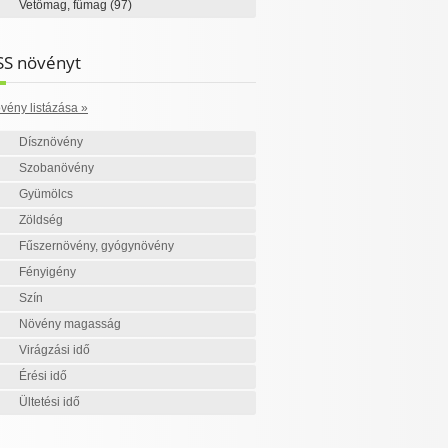
Vetőmag, fűmag
(97)
SS növényt
vény listázása »
Dísznövény
Szobanövény
Gyümölcs
Zöldség
Fűszernövény, gyógynövény
Fényigény
Szín
Növény magasság
Virágzási idő
Érési idő
Ültetési idő