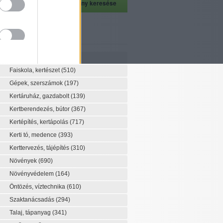
szeti szaknévsor
Szaknévsor
Faiskola, kertészet
(510)
Gépek, szerszámok
(197)
Kertáruház, gazdabolt
(139)
Kertberendezés, bútor
(367)
Kertépítés, kertápolás
(717)
Kerti tó, medence
(393)
Kerttervezés, tájépítés
(310)
Növények
(690)
Növényvédelem
(164)
Öntözés, víztechnika
(610)
Szaktanácsadás
(294)
Talaj, tápanyag
(341)