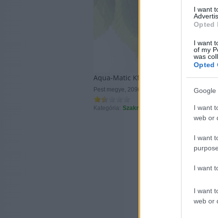
I want 
Advertis
Opted 
I want t
of my P
was col
Opted 
Aqua-Matic Kft
Pest megye, 2096, Üröm, Péterhegyi út 1.
Google 
I want t
Kategória:
Szaknévsor
web or d
I want t
purpose
I want 
I want t
web or d