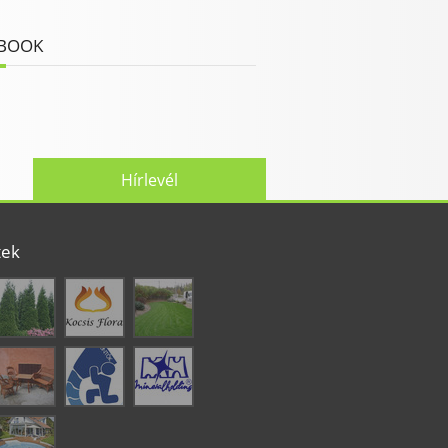
BOOK
Hírlevél
tek