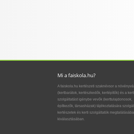
Mi a faiskola.hu?
A faiskola.hu kertészeti szaknévsor a növényvá
(kertbarátok, kertészkedők, kertépítők) és a kert
szolgáltatást igénybe vevők (kerttulajdonosok,
építkezők, társasházak) tájékoztatására szolgál
kertészetek és kerti szolgáltatók megtalálásába
kiválasztásában.