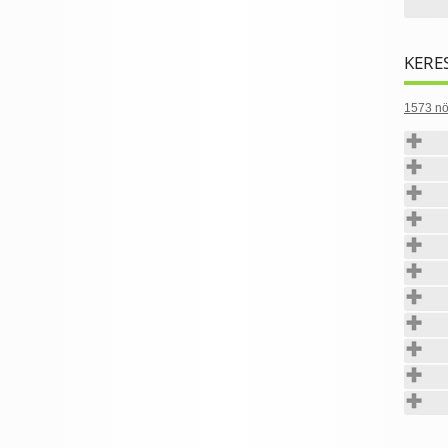
KERE
1573 nö