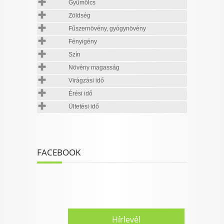
Gyümölcs
Zöldség
Fűszernövény, gyógynövény
Fényigény
Szín
Növény magasság
Virágzási idő
Érési idő
Ültetési idő
FACEBOOK
Hírlevél