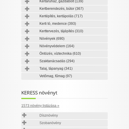
Kertáruház, gazdabolt
(139)
Kertberendezés, bútor
(367)
Kertépítés, kertápolás
(717)
Kerti tó, medence
(393)
Kerttervezés, tájépítés
(310)
Növények
(690)
Növényvédelem
(164)
Öntözés, víztechnika
(610)
Szaktanácsadás
(294)
Talaj, tápanyag
(341)
Vetőmag, fűmag
(97)
KERESS növényt
1573 növény listázása »
Dísznövény
Szobanövény