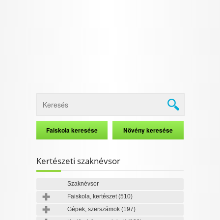
I want to allow Google to enable storage
related to security, including authentication
functionality and fraud prevention, and other
user protection.
CONFIRM
Data Deletion
Data Access
Privacy Policy
Kertészeti szaknévsor
Szaknévsor
Faiskola, kertészet
(510)
Gépek, szerszámok
(197)