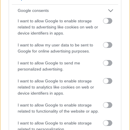
5
5
Google consents
5
5
7
7
6
6
16
I want to allow Google to enable storage
16
7
9
7
9
related to advertising like cookies on web or
3
12
12
3
6
6
143
143
device identifiers in apps.
14
14
4
4
4
4
2
2
2
13
13
2
6
6
I want to allow my user data to be sent to
4
4
14
14
7
7
Google for online advertising purposes.
5
5
2
2
8
8
I want to allow Google to send me
2
2
2
2
2
2
personalized advertising.
2
2
3
3
12
12
I want to allow Google to enable storage
10
10
related to analytics like cookies on web or
device identifiers in apps.
I want to allow Google to enable storage
related to functionality of the website or app.
I want to allow Google to enable storage
related to personalization.