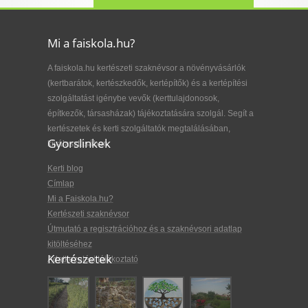
Mi a faiskola.hu?
A faiskola.hu kertészeti szaknévsor a növényvásárlók
(kertbarátok, kertészkedők, kertépítők) és a kertépítési
szolgáltatást igénybe vevők (kerttulajdonosok,
építkezők, társasházak) tájékoztatására szolgál. Segít a
kertészetek és kerti szolgáltatók megtalálásában,
Gyorslinkek
kiválasztásában.
Kerti blog
Címlap
Mi a Faiskola.hu?
Kertészeti szaknévsor
Útmutató a regisztrációhoz és a szaknévsori adatlap
kitöltéséhez
Kertészetek
Adatkezelési tájékoztató