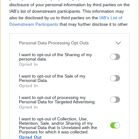
Felhasználónév
Bejelentkezés
disclosure of your personal information by third parties on the
IAB’s list of downstream participants. This information may
faiskola.hu
Jelszó
also be disclosed by us to third parties on the
IAB’s List of
Downstream Participants
that may further disclose it to other
Kertészeti, kerti termékek és szolgáltatások térképes
Emlékezzen
third parties.
szaknévsora
Please note that this website/app uses one or more Google
Personal Data Processing Opt Outs
rám
services and may gather and store information including but
not limited to your visit or usage behaviour. You may click to
I want to opt-out of the Sharing of my
CÍMLAP
personal data.
Elfelejtette jelszavát?
Elfelejtette felhasználónevét?
grant or deny consent to Google and its third-party tags to
Opted In
Regisztráció
use your data for below specified purposes in below Google
consent section.
MI A FAISKOLA.HU?
I want to opt-out of the Sale of my
Personal Data.
Opted In
KERTÉSZ ÉS KERTÉSZET REGISZTRÁCIÓ
I want to opt-out of processing my
Personal Data for Targeted Advertising.
Opted In
NÖVÉNYKATALÓGUS
I want to opt-out of Collection, Use,
Retention, Sale, and/or Sharing of my
Personal Data that Is Unrelated with the
Purposes for which it was collected.
Opted Out