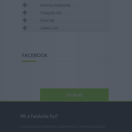
Növény magasság
Virágzási idő
Érési idő
Ültetési idő
FACEBOOK
Hírlevél
Mi a faiskola.hu?
A faiskola.hu kertészeti szaknévsor a növényvásárlók