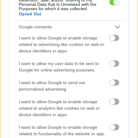
Personal Data that Is Unrelated with the
Purposes for which it was collected.
Opted Out
Google consents
I want to allow Google to enable storage
Oázis Budakeszi
related to advertising like cookies on web or
device identifiers in apps.
Pest megye, 2092, Budakeszi,
Szőlőskert 3.
I want to allow my user data to be sent to
Google for online advertising purposes.
I want to allow Google to send me
personalized advertising.
I want to allow Google to enable storage
related to analytics like cookies on web or
device identifiers in apps.
Gardenor Kft
I want to allow Google to enable storage
related to functionality of the website or app.
Bács-Kiskun megye, 6200,