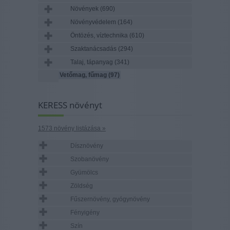
Növények
(690)
Növényvédelem
(164)
Öntözés, víztechnika
(610)
Szaktanácsadás
(294)
Talaj, tápanyag
(341)
Vetőmag, fűmag
(97)
KERESS növényt
1573 növény listázása »
Dísznövény
Szobanövény
Gyümölcs
Zöldség
Fűszernövény, gyógynövény
Fényigény
Szín