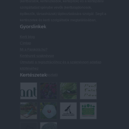
(kertbarátok, kertészkedők, kertépítők) és a kertépítési
szolgáltatást igénybe vevők (kerttulajdonosok,
építkezők, társasházak) tájékoztatására szolgál. Segít a
kertészetek és kerti szolgáltatók megtalálásában,
Gyorslinkek
kiválasztásában.
Kerti blog
Címlap
Mi a Faiskola.hu?
Kertészeti szaknévsor
Útmutató a regisztrációhoz és a szaknévsori adatlap
kitöltéséhez
Kertészetek
Adatkezelési tájékoztató