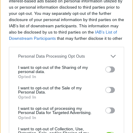
interest-based ads based on personal information utilized by
us or personal information disclosed to third parties prior to
Gayerkert
your opt-out. You may separately opt-out of the further
Győr-Moson-Sopron megye, 9011,
disclosure of your personal information by third parties on the
Győr, Huszka Jenő út 16.
IAB’s list of downstream participants. This information may
also be disclosed by us to third parties on the
IAB’s List of
Downstream Participants
that may further disclose it to other
third parties.
Please note that this website/app uses one or more Google
Personal Data Processing Opt Outs
services and may gather and store information including but
not limited to your visit or usage behaviour. You may click to
I want to opt-out of the Sharing of my
personal data.
grant or deny consent to Google and its third-party tags to
Opted In
use your data for below specified purposes in below Google
consent section.
I want to opt-out of the Sale of my
Oázis Pasarét
Personal Data.
Opted In
Budapest, 1026, Budapest, Zilah u.
6.
I want to opt-out of processing my
Personal Data for Targeted Advertising.
Opted In
I want to opt-out of Collection, Use,
Retention, Sale, and/or Sharing of my