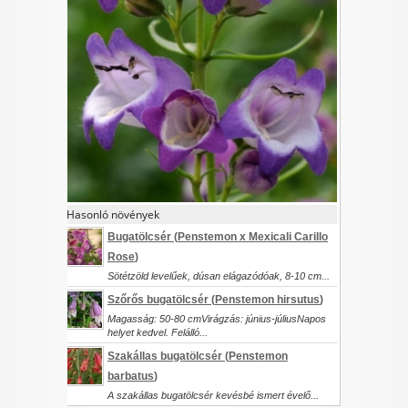
I want to allow Google to enable storage
related to security, including authentication
functionality and fraud prevention, and other
user protection.
CONFIRM
Hasonló növények
Data Deletion
Data Access
Privacy Policy
Bugatölcsér (
Penstemon x Mexicali Carillo
Rose
)
Sötétzöld levelűek, dúsan elágazódóak, 8-10 cm...
Szőrős bugatölcsér (
Penstemon hirsutus
)
Magasság: 50-80 cmVirágzás: június-júliusNapos
helyet kedvel. Felálló...
Szakállas bugatölcsér (
Penstemon
barbatus
)
A szakállas bugatölcsér kevésbé ismert évelő...