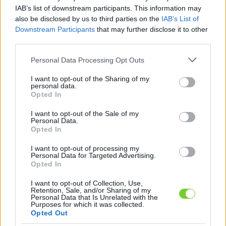
Felhasználónév
Bejelentkezés
IAB’s list of downstream participants. This information may
also be disclosed by us to third parties on the
IAB’s List of
faiskola.hu
Jelszó
Downstream Participants
that may further disclose it to other
third parties.
Kertészeti, kerti termékek és szolgáltatások térképes
Emlékezzen
szaknévsora
Please note that this website/app uses one or more Google
Personal Data Processing Opt Outs
services and may gather and store information including but
rám
not limited to your visit or usage behaviour. You may click to
I want to opt-out of the Sharing of my
personal data.
grant or deny consent to Google and its third-party tags to
Opted In
CÍMLAP
Elfelejtette jelszavát?
Elfelejtette felhasználónevét?
use your data for below specified purposes in below Google
Regisztráció
consent section.
I want to opt-out of the Sale of my
Personal Data.
MI A FAISKOLA.HU?
Opted In
I want to opt-out of processing my
KERTÉSZ ÉS KERTÉSZET REGISZTRÁCIÓ
Personal Data for Targeted Advertising.
Opted In
NÖVÉNYKATALÓGUS
I want to opt-out of Collection, Use,
Retention, Sale, and/or Sharing of my
Personal Data that Is Unrelated with the
Bugatölcsér
Purposes for which it was collected.
Opted Out
(
Penstemon x Mexicali