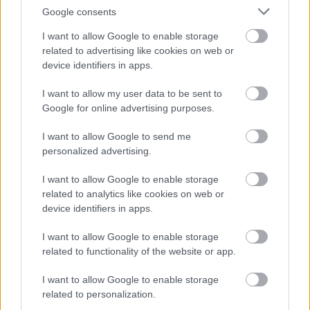
Carillo Purple
)
Google consents
I want to allow Google to enable storage
related to advertising like cookies on web or
device identifiers in apps.
Sötétzöld levelűek, dúsan elágazódóak, 8-10 cm
magasra nőnek, bokorszélességük 10-12 cm, cserépben
I want to allow my user data to be sent to
is jól tarthatók.
Google for online advertising purposes.
A nyár elején jelennek meg először virágaik, melyeket a
pillangók szívesen látogatnak. Alkalmasak még
I want to allow Google to send me
szegélynövénynek, és virágágy létesítésére is.
personalized advertising.
http://hobbikert.hu/magazin/hosszu-eletu-
Bővebben:
I want to allow Google to enable storage
bugatolcserek-capafeju-viragokkal.html
related to analytics like cookies on web or
device identifiers in apps.
I want to allow Google to enable storage
related to functionality of the website or app.
I want to allow Google to enable storage
related to personalization.