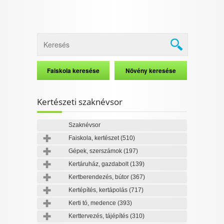
Kertészeti szaknévsor
Szaknévsor
Faiskola, kertészet
(510)
Gépek, szerszámok
(197)
Kertáruház, gazdabolt
(139)
Kertberendezés, bútor
(367)
Kertépítés, kertápolás
(717)
Kerti tó, medence
(393)
Kerttervezés, tájépítés
(310)