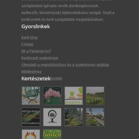
szolgáltatást igénybe vevők (kerttulajdonosok,
építkezők, társasházak) tájékoztatására szolgál. Segít a
kertészetek és kerti szolgáltatók megtalálásában,
Gyorslinkek
kiválasztásában.
Kerti blog
Címlap
Mi a Faiskola.hu?
Kertészeti szaknévsor
Útmutató a regisztrációhoz és a szaknévsori adatlap
kitöltéséhez
Kertészetek
Adatkezelési tájékoztató