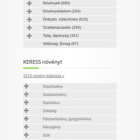
Növények
(690)
Növényvédelem
(164)
Öntözés, víztechnika
(610)
Szaktanácsadás
(294)
Talaj, tápanyag
(341)
Vetőmag, fűmag
(97)
KERESS növényt
1573 növény listázása »
Dísznövény
Szobanövény
Gyümölcs
Zöldség
Fűszernövény, gyógynövény
Fényigény
Szín