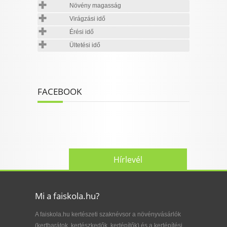
Növény magasság
Virágzási idő
Érési idő
Ültetési idő
FACEBOOK
Hírlevél
Mi a faiskola.hu?
A faiskola.hu kertészeti szaknévsor a növényvásárlók
(kertbarátok, kertészkedők, kertépítők) és a kertépítési