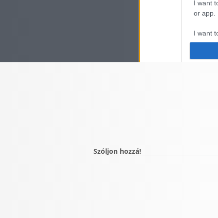
I want t
or app.
I want t
I want t
authenti
Szóljon hozzá!