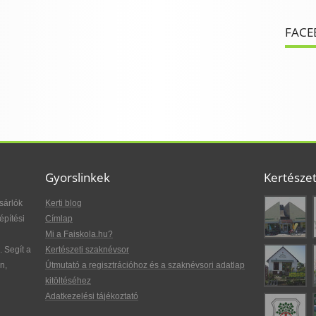
FACE
Gyorslinkek
Kertésze
sárlók
Kerti blog
építési
Címlap
Mi a Faiskola.hu?
. Segít a
Kertészeti szaknévsor
n,
Útmutató a regisztrációhoz és a szaknévsori adatlap
kitöltéséhez
Adatkezelési tájékoztató