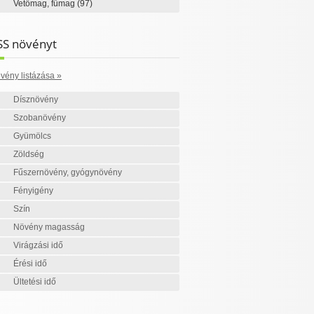
Vetőmag, fűmag
(97)
SS növényt
vény listázása »
Dísznövény
Szobanövény
Gyümölcs
Zöldség
Fűszernövény, gyógynövény
Fényigény
Szín
Növény magasság
Virágzási idő
Érési idő
Ültetési idő