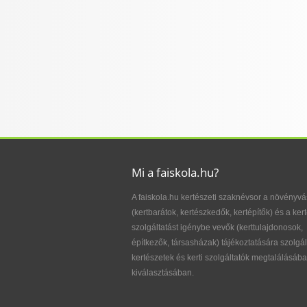
Mi a faiskola.hu?
A faiskola.hu kertészeti szaknévsor a növényvá
(kertbarátok, kertészkedők, kertépítők) és a kert
szolgáltatást igénybe vevők (kerttulajdonosok,
építkezők, társasházak) tájékoztatására szolgál
kertészetek és kerti szolgáltatók megtalálásába
kiválasztásában.