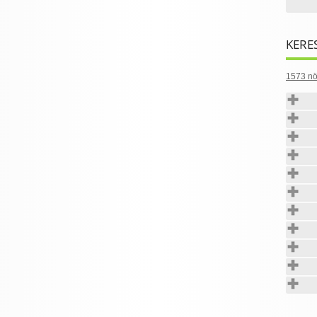
KERE
1573 nö