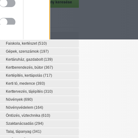
szeti szaknévsor
Szaknévsor
Faiskola, kertészet
(510)
Gépek, szerszámok
(197)
Kertáruház, gazdabolt
(139)
Kertberendezés, bútor
(367)
Kertépítés, kertápolás
(717)
Kerti tó, medence
(393)
Kerttervezés, tájépítés
(310)
Növények
(690)
Növényvédelem
(164)
Öntözés, víztechnika
(610)
Szaktanácsadás
(294)
Talaj, tápanyag
(341)