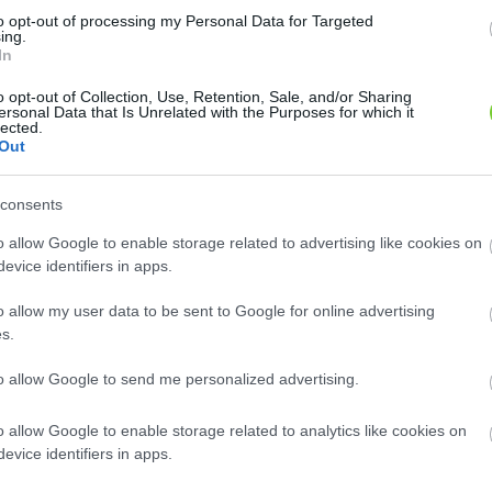
zett, 8-10
to opt-out of processing my Personal Data for Targeted
Hasonló növények
onákjukon
ing.
In
ágai lapos
Fehértarka levelű som (
Cornus alba
'Sibirica Variegata')
o opt-out of Collection, Use, Retention, Sale, and/or Sharing
2-2,5 méter magas növény. Levelei
űrű_som
ersonal Data that Is Unrelated with the Purposes for which it
szürkészöldek,...
lected.
Out
Óriástermésű som (
Cornus mas
'Jolico')
Piros héjú, tojásdad, hosszúkás, csonthéjas
magot...
consents
Aranylombú húsos som (
Cornus mas
o allow Google to enable storage related to advertising like cookies on
'Aurea')
evice identifiers in apps.
Piros héjú, tojásdad, hosszúkás, csonthéjas
magot...
o allow my user data to be sent to Google for online advertising
Összes 16 hasonló növény megtekintése »
s.
to allow Google to send me personalized advertising.
o allow Google to enable storage related to analytics like cookies on
evice identifiers in apps.