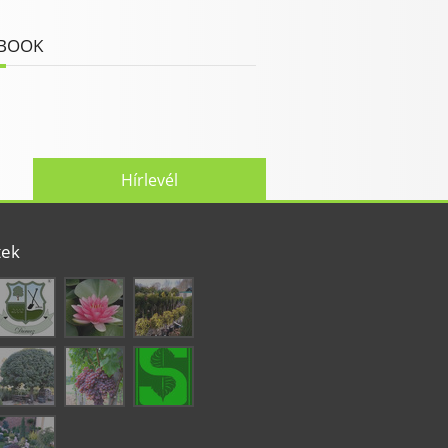
BOOK
Hírlevél
tek