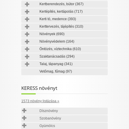
Kertberendezés, bútor
(367)
Kertépítés, kertápolás
(717)
Kerti tó, medence
(393)
Kerttervezés, tájépítés
(310)
Növények
(690)
Növényvédelem
(164)
Öntözés, víztechnika
(610)
Szaktanácsadás
(294)
Talaj, tápanyag
(341)
Vetőmag, fűmag
(97)
KERESS növényt
1573 növény listázása »
Dísznövény
Szobanövény
Gyümölcs