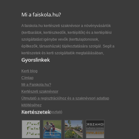
Mi a faiskola.hu?
A faiskola.hu kertészeti szaknévsor a növényvásárlók
(kertbarátok, kertészkedők, kertépítők) és a kertépítési
szolgáltatást igénybe vevők (kerttulajdonosok,
építkezők, társasházak) tájékoztatására szolgál. Segít a
kertészetek és kerti szolgáltatók megtalálásában,
Gyorslinkek
kiválasztásában.
Kerti blog
Címlap
Mi a Faiskola.hu?
Kertészeti szaknévsor
Útmutató a regisztrációhoz és a szaknévsori adatlap
kitöltéséhez
Kertészetek
Adatkezelési tájékoztató