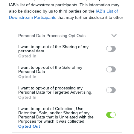
Felhasználónév
Bejelentkezés
IAB’s list of downstream participants. This information may
also be disclosed by us to third parties on the
IAB’s List of
faiskola.hu
Jelszó
Downstream Participants
that may further disclose it to other
third parties.
Kertészeti, kerti termékek és szolgáltatások térképes
Emlékezzen
szaknévsora
Please note that this website/app uses one or more Google
Personal Data Processing Opt Outs
services and may gather and store information including but
rám
not limited to your visit or usage behaviour. You may click to
I want to opt-out of the Sharing of my
personal data.
grant or deny consent to Google and its third-party tags to
Opted In
CÍMLAP
Elfelejtette jelszavát?
Elfelejtette felhasználónevét?
use your data for below specified purposes in below Google
Regisztráció
consent section.
I want to opt-out of the Sale of my
Personal Data.
MI A FAISKOLA.HU?
Opted In
I want to opt-out of processing my
KERTÉSZ ÉS KERTÉSZET REGISZTRÁCIÓ
Personal Data for Targeted Advertising.
Opted In
NÖVÉNYKATALÓGUS
I want to opt-out of Collection, Use,
Retention, Sale, and/or Sharing of my
Personal Data that Is Unrelated with the
Mogyoró (
Corylus
Purposes for which it was collected.
Opted Out
avellana
'Római')