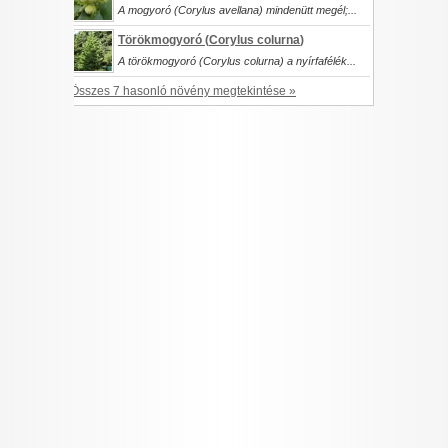
A mogyoró (Corylus avellana) mindenütt megél;...
Törökmogyoró (
Corylus colurna
)
A törökmogyoró (Corylus colurna) a nyírfafélék...
Összes 7 hasonló növény megtekintése »