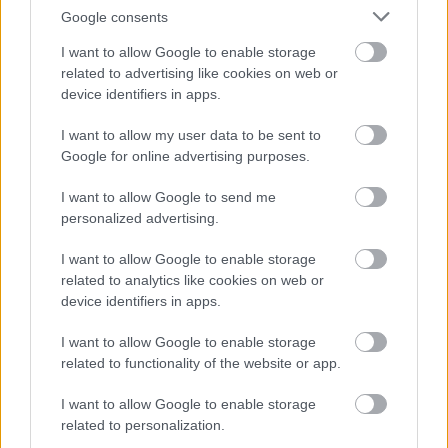
Google consents
I want to allow Google to enable storage
Római mogyoró K. 1
related to advertising like cookies on web or
Származás és elterjedés. Régi fajta Olaszországból
device identifiers in apps.
származik, szelektálását
I want to allow my user data to be sent to
Tamássy I. és Horn E. végezte (Kertészeti Egyetem).
Google for online advertising purposes.
Idény és típus: Augusztus végén-szeptember elején érik.
Gyümölcse és áruértéke: Zömmel kettesével hozza
I want to allow Google to send me
termését. Makkja nagy,
personalized advertising.
gömbölyded, kissé lapított, 19 mm hosszú és 23 mm
átlag szélességű. Kopácsa
I want to allow Google to enable storage
valamivel hosszabb, mint a makk. Áruértéke kiváló.
related to analytics like cookies on web or
Hajtásrendszer: Bokra erős növekedésű, bokra széles,
device identifiers in apps.
kúp alakú. Tősarjképző-désre fokozottan hajlamos.
Termőképesség: Korán termőre fordul, rendszeresen és
I want to allow Google to enable storage
jól terem. Átlagosan 2 kg/bokor száraz héjas termést hoz.
related to functionality of the website or app.
Idegen megporzásra szorul. Kiváló áruértékű, piacos
fajta.
I want to allow Google to enable storage
related to personalization.
http://www.tuja.hu
Bővebben: