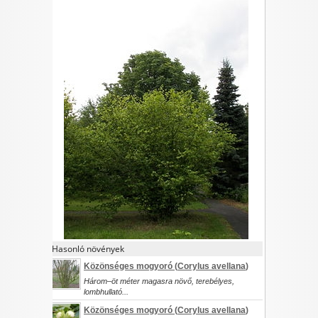
I want to allow Google to enable storage
related to security, including authentication
functionality and fraud prevention, and other
user protection.
CONFIRM
Data Deletion
Data Access
Privacy Policy
Hasonló növények
Közönséges mogyoró (
Corylus avellana
)
Három–öt méter magasra növő, terebélyes,
lombhullató...
Közönséges mogyoró (
Corylus avellana
)