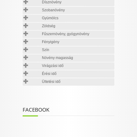
Dísznövény
Szobanövény
Gyümölcs
Zöldség
Fűszernövény, gyógynövény
Fényigény
Szín
Növény magasság
Virágzási idő
Érési idő
Ültetési idő
FACEBOOK