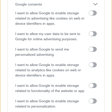
'Bella')
Google consents
I want to allow Google to enable storage
related to advertising like cookies on web or
device identifiers in apps.
Magyarországon nemesített madárbirs, fényes zöld
levelei nagyok, örökzöldek, 30-40cm magasra megnövő
I want to allow my user data to be sent to
fajtája. Kitűnő talajtakaró. Télálló!
Google for online advertising purposes.
http://www.safru.hu
Bővebben:
I want to allow Google to send me
personalized advertising.
I want to allow Google to enable storage
related to analytics like cookies on web or
device identifiers in apps.
I want to allow Google to enable storage
related to functionality of the website or app.
Hasonló növények
I want to allow Google to enable storage
related to personalization.
Kerti madárbirs (
Cotoneaster horizontalis
)