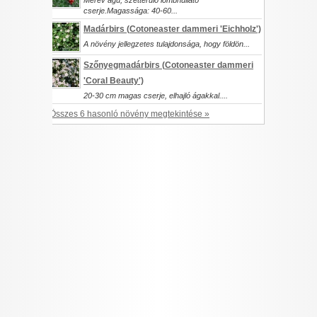
Merev ágú, szétterülő lombhullató
cserje.Magassága: 40-60...
I want to allow Google to enable storage
related to security, including authentication
Madárbirs (
Cotoneaster dammeri
'Eichholz')
functionality and fraud prevention, and other
A növény jellegzetes tulajdonsága, hogy földön...
user protection.
Szőnyegmadárbirs (
Cotoneaster dammeri
'Coral Beauty')
20-30 cm magas cserje, elhajló ágakkal....
CONFIRM
Összes 6 hasonló növény megtekintése »
Data Deletion
Data Access
Privacy Policy