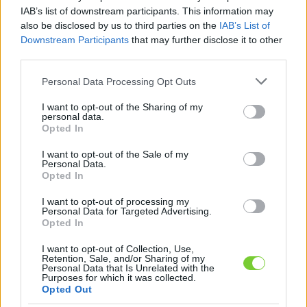
Felhasználónév
Bejelentkezés
IAB’s list of downstream participants. This information may
also be disclosed by us to third parties on the
IAB’s List of
faiskola.hu
Jelszó
Downstream Participants
that may further disclose it to other
third parties.
Kertészeti, kerti termékek és szolgáltatások térképes
Emlékezzen
szaknévsora
Please note that this website/app uses one or more Google
Personal Data Processing Opt Outs
services and may gather and store information including but
rám
not limited to your visit or usage behaviour. You may click to
I want to opt-out of the Sharing of my
personal data.
grant or deny consent to Google and its third-party tags to
Opted In
CÍMLAP
Elfelejtette jelszavát?
Elfelejtette felhasználónevét?
use your data for below specified purposes in below Google
Regisztráció
consent section.
I want to opt-out of the Sale of my
Personal Data.
MI A FAISKOLA.HU?
Opted In
I want to opt-out of processing my
KERTÉSZ ÉS KERTÉSZET REGISZTRÁCIÓ
Personal Data for Targeted Advertising.
Opted In
NÖVÉNYKATALÓGUS
I want to opt-out of Collection, Use,
Retention, Sale, and/or Sharing of my
Personal Data that Is Unrelated with the
Madárbirs
Purposes for which it was collected.
Opted Out
(
Cotoneaster hybrid