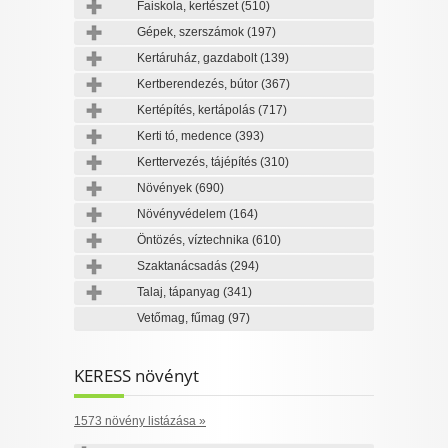
Faiskola, kertészet
(510)
Gépek, szerszámok
(197)
Kertáruház, gazdabolt
(139)
Kertberendezés, bútor
(367)
Kertépítés, kertápolás
(717)
Kerti tó, medence
(393)
Kerttervezés, tájépítés
(310)
Növények
(690)
Növényvédelem
(164)
Öntözés, víztechnika
(610)
Szaktanácsadás
(294)
Talaj, tápanyag
(341)
Vetőmag, fűmag
(97)
KERESS növényt
1573 növény listázása »