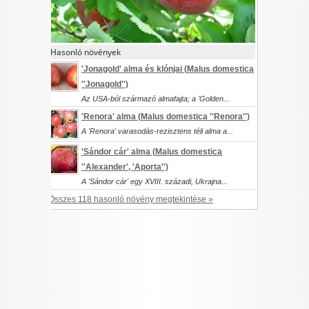
Hasonló növények
'Jonagold' alma és klónjai (
Malus domestica
''Jonagold'')
Az USA-ból származó almafajta; a 'Golden...
'Renora' alma (
Malus domestica
''Renora'')
A 'Renora' varasodás-rezisztens téli alma a...
'Sándor cár' alma (
Malus domestica
''Alexander', 'Aporta'')
A 'Sándor cár' egy XVIII. századi, Ukrajna...
Összes 118 hasonló növény megtekintése »