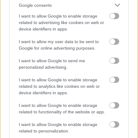
Google consents
I want to allow Google to enable storage
A Florina almafajta Franciaországból származik, a
related to advertising like cookies on web or
Jonathan alma varasodás-rezisztens hibridje. Igen
device identifiers in apps.
kedvelt, versenyképes minőségű, jól tárolható asztali
I want to allow my user data to be sent to
(téli) alma, de ipari feldolgozásra is nagyon alkalmas, így
Google for online advertising purposes.
üzemi telepítésre is javasolható.
Gyümölcse tetszetős megjelenésű, középnagy (130-140
I want to allow Google to send me
g), kissé szabálytalan, enyhén megnyúlt alakú, erősen
personalized advertising.
hamvas. Húsa sárgásfehér, közepesen kemény, tömött,
roppanó, lédús. Finoman illatos gyümölcse elsősorban
I want to allow Google to enable storage
édeskés, de a megfelelő savtartalom harmonikus ízt
related to analytics like cookies on web or
eredményez. Héjának sárgászöld alapszínét a
device identifiers in apps.
gyümölcsfelület felén világospiros vagy élénk bíborvörös,
mosott és csíkozott fedőszín borítja, fehér
I want to allow Google to enable storage
paraszemölcsökkel. Kései érésű, Magyarországon
related to functionality of the website or app.
szeptember végén - október elején szüretelhető.
I want to allow Google to enable storage
Csak jól megvilágított koronaszerkezetben színeződik
related to personalization.
elfogadhatóan. Ha megfelelő színeződést érünk el, akkor