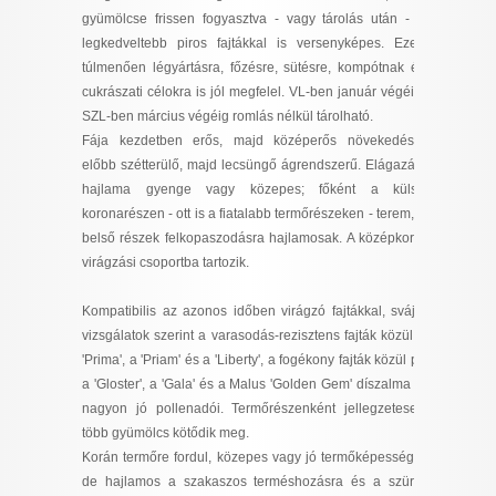
I want to allow Google to enable storage
gyümölcse frissen fogyasztva - vagy tárolás után - a
related to security, including authentication
legkedveltebb piros fajtákkal is versenyképes. Ezen
functionality and fraud prevention, and other
túlmenően légyártásra, főzésre, sütésre, kompótnak és
user protection.
cukrászati célokra is jól megfelel. VL-ben január végéig,
SZL-ben március végéig romlás nélkül tárolható.
Fája kezdetben erős, majd középerős növekedésű,
előbb szétterülő, majd lecsüngő ágrendszerű. Elágazási
CONFIRM
hajlama gyenge vagy közepes; főként a külső
koronarészen - ott is a fiatalabb termőrészeken - terem, a
belső részek felkopaszodásra hajlamosak. A középkorai
Data Deletion
virágzási csoportba tartozik.
Data Access
Privacy Policy
Kompatibilis az azonos időben virágzó fajtákkal, svájci
vizsgálatok szerint a varasodás-rezisztens fajták közül a
'Prima', a 'Priam' és a 'Liberty', a fogékony fajták közül pl.
a 'Gloster', a 'Gala' és a Malus 'Golden Gem' díszalma is
nagyon jó pollenadói. Termőrészenként jellegzetesen
több gyümölcs kötődik meg.
Korán termőre fordul, közepes vagy jó termőképességű,
de hajlamos a szakaszos terméshozásra és a szüret