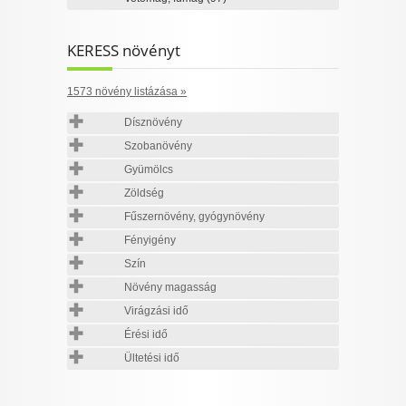
KERESS növényt
1573 növény listázása »
Dísznövény
Szobanövény
Gyümölcs
Zöldség
Fűszernövény, gyógynövény
Fényigény
Szín
Növény magasság
Virágzási idő
Érési idő
Ültetési idő