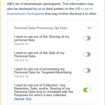
Felhasználónév
Bejelentkezés
IAB’s list of downstream participants. This information may
also be disclosed by us to third parties on the
IAB’s List of
faiskola.hu
Jelszó
Downstream Participants
that may further disclose it to other
third parties.
Kertészeti, kerti termékek és szolgáltatások térképes
Emlékezzen
szaknévsora
Please note that this website/app uses one or more Google
Personal Data Processing Opt Outs
services and may gather and store information including but
rám
not limited to your visit or usage behaviour. You may click to
I want to opt-out of the Sharing of my
personal data.
grant or deny consent to Google and its third-party tags to
Opted In
CÍMLAP
Elfelejtette jelszavát?
Elfelejtette felhasználónevét?
use your data for below specified purposes in below Google
Regisztráció
consent section.
I want to opt-out of the Sale of my
Personal Data.
MI A FAISKOLA.HU?
Opted In
I want to opt-out of processing my
KERTÉSZ ÉS KERTÉSZET REGISZTRÁCIÓ
Personal Data for Targeted Advertising.
Opted In
NÖVÉNYKATALÓGUS
I want to opt-out of Collection, Use,
Retention, Sale, and/or Sharing of my
Personal Data that Is Unrelated with the
'Florina' alma (
Malus
Purposes for which it was collected.
Opted Out
domestica
''Florina'')