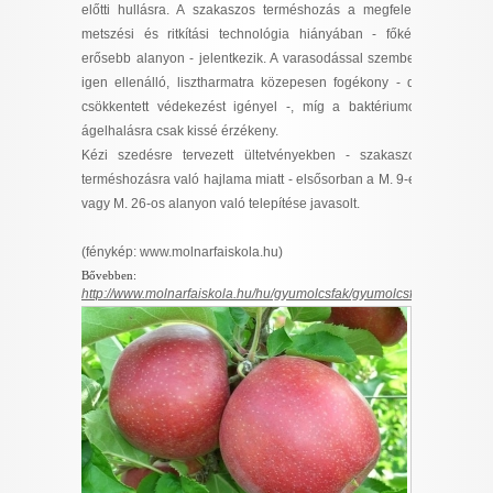
előtti hullásra. A szakaszos terméshozás a megfelelő
metszési és ritkítási technológia hiányában - főként
erősebb alanyon - jelentkezik. A varasodással szemben
igen ellenálló, lisztharmatra közepesen fogékony - de
csökkentett védekezést igényel -, míg a baktériumos
ágelhalásra csak kissé érzékeny.
Kézi szedésre tervezett ültetvényekben - szakaszos
terméshozásra való hajlama miatt - elsősorban a M. 9-es
vagy M. 26-os alanyon való telepítése javasolt.
(fénykép: www.molnarfaiskola.hu)
Bővebben:
http://www.molnarfaiskola.hu/hu/gyumolcsfak/gyumolcsfak/almafa/