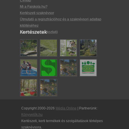
Címlap
Mi a Faiskola.hu?
Kertészeti szaknévsor
Útmutató a regisztrációhoz és a szaknévsori adatlap
kitöltéséhez
Kertészetek
Adatkezelési tájékoztató
Copyright 2000-2026
Média Online
| Partnerünk:
Könyvelők.hu
Kertészeti, kerti termékek és szolgáltatások térképes
szaknévsora.