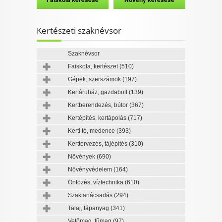
Kertészeti szaknévsor
Szaknévsor
Faiskola, kertészet
(510)
Gépek, szerszámok
(197)
Kertáruház, gazdabolt
(139)
Kertberendezés, bútor
(367)
Kertépítés, kertápolás
(717)
Kerti tó, medence
(393)
Kerttervezés, tájépítés
(310)
Növények
(690)
Növényvédelem
(164)
Öntözés, víztechnika
(610)
Szaktanácsadás
(294)
Talaj, tápanyag
(341)
Vetőmag, fűmag
(97)