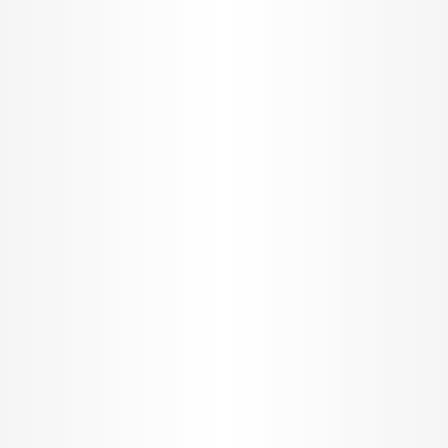
I want to allow Google to enable storage
related to security, including authentication
functionality and fraud prevention, and other
user protection.
CONFIRM
Data Deletion
Data Access
Privacy Policy