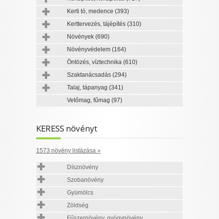
Kerti tó, medence
(393)
Kerttervezés, tájépítés
(310)
Növények
(690)
Növényvédelem
(164)
Öntözés, víztechnika
(610)
Szaktanácsadás
(294)
Talaj, tápanyag
(341)
Vetőmag, fűmag
(97)
KERESS növényt
1573 növény listázása »
Dísznövény
Szobanövény
Gyümölcs
Zöldség
Fűszernövény, gyógynövény