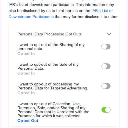
Felhasználónév
Bejelentkezés
IAB’s list of downstream participants. This information may
also be disclosed by us to third parties on the
IAB’s List of
faiskola.hu
Jelszó
Downstream Participants
that may further disclose it to other
third parties.
Kertészeti, kerti termékek és szolgáltatások térképes
Emlékezzen
szaknévsora
Please note that this website/app uses one or more Google
Personal Data Processing Opt Outs
services and may gather and store information including but
rám
not limited to your visit or usage behaviour. You may click to
I want to opt-out of the Sharing of my
personal data.
grant or deny consent to Google and its third-party tags to
Opted In
CÍMLAP
Elfelejtette jelszavát?
Elfelejtette felhasználónevét?
use your data for below specified purposes in below Google
Regisztráció
consent section.
I want to opt-out of the Sale of my
Personal Data.
MI A FAISKOLA.HU?
Opted In
I want to opt-out of processing my
KERTÉSZ ÉS KERTÉSZET REGISZTRÁCIÓ
Personal Data for Targeted Advertising.
Opted In
NÖVÉNYKATALÓGUS
I want to opt-out of Collection, Use,
Retention, Sale, and/or Sharing of my
Personal Data that Is Unrelated with the
Barkafűz (
Salix
Purposes for which it was collected.
Opted Out
caprea
)