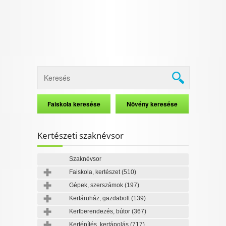
Kertészeti szaknévsor
Szaknévsor
Faiskola, kertészet
(510)
Gépek, szerszámok
(197)
Kertáruház, gazdabolt
(139)
Kertberendezés, bútor
(367)
Kertépítés, kertápolás
(717)