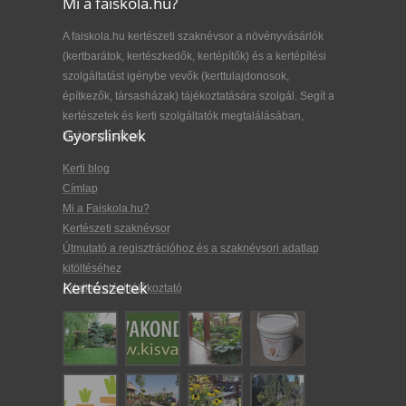
Mi a faiskola.hu?
A faiskola.hu kertészeti szaknévsor a növényvásárlók
(kertbarátok, kertészkedők, kertépítők) és a kertépítési
szolgáltatást igénybe vevők (kerttulajdonosok,
építkezők, társasházak) tájékoztatására szolgál. Segít a
kertészetek és kerti szolgáltatók megtalálásában,
Gyorslinkek
kiválasztásában.
Kerti blog
Címlap
Mi a Faiskola.hu?
Kertészeti szaknévsor
Útmutató a regisztrációhoz és a szaknévsori adatlap
kitöltéséhez
Kertészetek
Adatkezelési tájékoztató