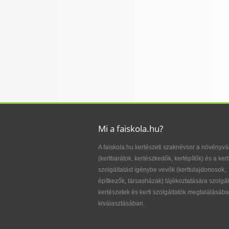
Mi a faiskola.hu?
A faiskola.hu kertészeti szaknévsor a növényvá
(kertbarátok, kertészkedők, kertépítők) és a kert
szolgáltatást igénybe vevők (kerttulajdonosok,
építkezők, társasházak) tájékoztatására szolgál
kertészetek és kerti szolgáltatók megtalálásába
kiválasztásában.