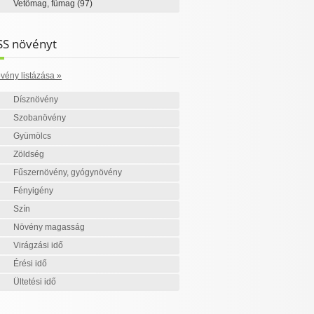
Vetőmag, fűmag
(97)
SS növényt
vény listázása »
Dísznövény
Szobanövény
Gyümölcs
Zöldség
Fűszernövény, gyógynövény
Fényigény
Szín
Növény magasság
Virágzási idő
Érési idő
Ültetési idő