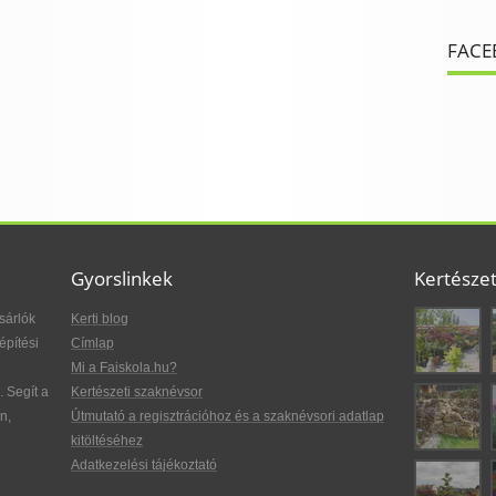
FACE
Gyorslinkek
Kertésze
sárlók
Kerti blog
építési
Címlap
Mi a Faiskola.hu?
. Segít a
Kertészeti szaknévsor
n,
Útmutató a regisztrációhoz és a szaknévsori adatlap
kitöltéséhez
Adatkezelési tájékoztató