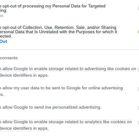
to opt-out of processing my Personal Data for Targeted
ing.
In
o opt-out of Collection, Use, Retention, Sale, and/or Sharing
ersonal Data that Is Unrelated with the Purposes for which it
 virágú
Rózsaszín virágú
lected.
yvirágcserje (
gyöngyvirágcserje (
Deutzia
Deutzia
Out
'Nicco')
'Mont Rose')
is
hybrida
0 cm-es cserje, dús ágai
1,5 – 2 méter magasra növő, dúsan
consents
óak, világoszöld levelei
elágazó cserje. Levelei élénk
o allow Google to enable storage related to advertising like cookies on
ásak, 3 – 5 cm..
zöldek, 2 cm-es világos..
evice identifiers in apps.
ok ilyen növényt?
Hol kapok ilyen növényt?
o allow my user data to be sent to Google for online advertising
s.
to allow Google to send me personalized advertising.
o allow Google to enable storage related to analytics like cookies on
evice identifiers in apps.