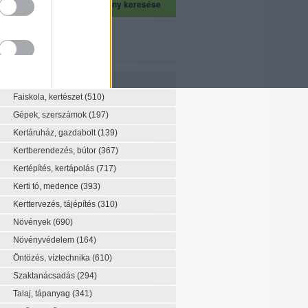
szeti szaknévsor
Szaknévsor
Faiskola, kertészet
(510)
Gépek, szerszámok
(197)
Kertáruház, gazdabolt
(139)
Kertberendezés, bútor
(367)
Kertépítés, kertápolás
(717)
Kerti tó, medence
(393)
Kerttervezés, tájépítés
(310)
Növények
(690)
Növényvédelem
(164)
Öntözés, víztechnika
(610)
Szaktanácsadás
(294)
Talaj, tápanyag
(341)