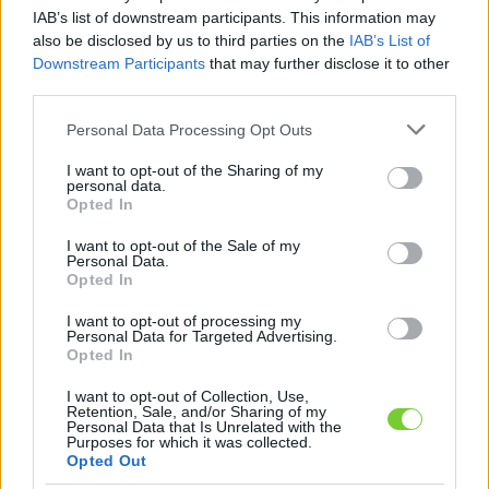
Felhasználónév
Bejelentkezés
IAB’s list of downstream participants. This information may
also be disclosed by us to third parties on the
IAB’s List of
faiskola.hu
Jelszó
Downstream Participants
that may further disclose it to other
third parties.
Kertészeti, kerti termékek és szolgáltatások térképes
Emlékezzen
szaknévsora
Please note that this website/app uses one or more Google
Personal Data Processing Opt Outs
services and may gather and store information including but
rám
not limited to your visit or usage behaviour. You may click to
I want to opt-out of the Sharing of my
personal data.
grant or deny consent to Google and its third-party tags to
Opted In
CÍMLAP
Elfelejtette jelszavát?
Elfelejtette felhasználónevét?
use your data for below specified purposes in below Google
Regisztráció
consent section.
I want to opt-out of the Sale of my
Personal Data.
MI A FAISKOLA.HU?
Opted In
I want to opt-out of processing my
KERTÉSZ ÉS KERTÉSZET REGISZTRÁCIÓ
Personal Data for Targeted Advertising.
Opted In
NÖVÉNYKATALÓGUS
I want to opt-out of Collection, Use,
Retention, Sale, and/or Sharing of my
Personal Data that Is Unrelated with the
Purposes for which it was collected.
Növénykatalógus
Opted Out