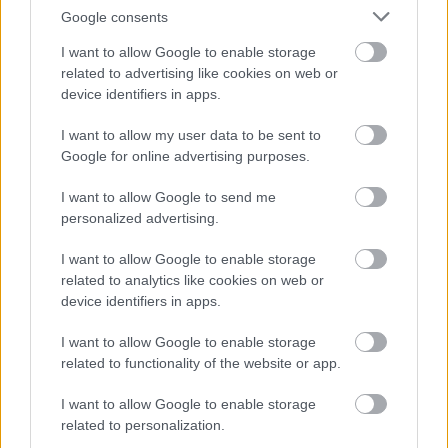
Google consents
I want to allow Google to enable storage
related to advertising like cookies on web or
device identifiers in apps.
I want to allow my user data to be sent to
Google for online advertising purposes.
Virágzási idő » Április
Tulajdonság hozzáadása
I want to allow Google to send me
sű
personalized advertising.
rka
ő
ika, burgonya
I want to allow Google to enable storage
yógynövény
ölcs
related to analytics like cookies on web or
device identifiers in apps.
g
ég
I want to allow Google to enable storage
related to functionality of the website or app.
ít (egész évben
kséges
Cseresznye (
Cerasus avium
I want to allow Google to enable storage
'Vera')
related to personalization.
ő
A cseresznye (Prunus subg.