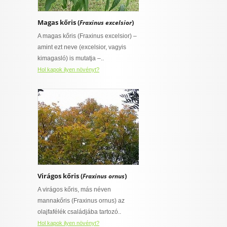
Magas kőris (
)
Fraxinus excelsior
A magas kőris (Fraxinus excelsior) –
amint ezt neve (excelsior, vagyis
kimagasló) is mutatja –..
Hol kapok ilyen növényt?
Virágos kőris (
)
Fraxinus ornus
A virágos kőris, más néven
mannakőris (Fraxinus ornus) az
olajfafélék családjába tartozó..
Hol kapok ilyen növényt?