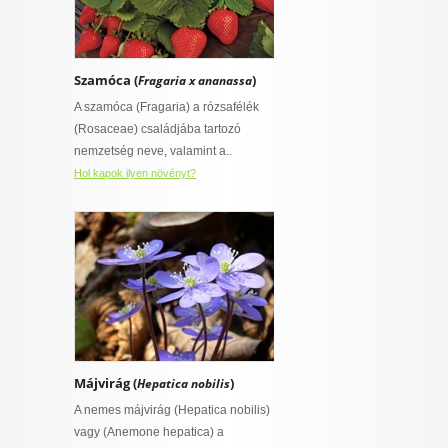
Szamóca (
)
Fragaria x ananassa
A szamóca (Fragaria) a rózsafélék
(Rosaceae) családjába tartozó
nemzetség neve, valamint a..
Hol kapok ilyen növényt?
Májvirág (
)
Hepatica nobilis
A nemes májvirág (Hepatica nobilis)
vagy (Anemone hepatica) a