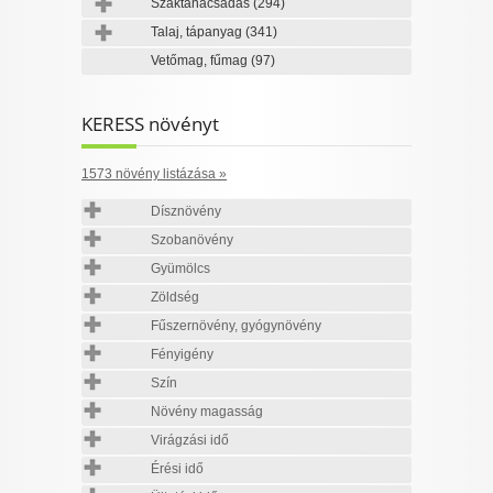
Szaktanácsadás
(294)
Talaj, tápanyag
(341)
Vetőmag, fűmag
(97)
KERESS növényt
1573 növény listázása »
Dísznövény
Szobanövény
Gyümölcs
Zöldség
Fűszernövény, gyógynövény
Fényigény
Szín
Növény magasság
Virágzási idő
Érési idő