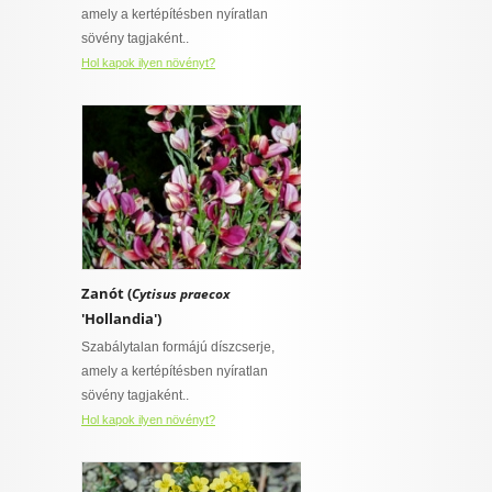
amely a kertépítésben nyíratlan
sövény tagjaként..
Hol kapok ilyen növényt?
Zanót (
Cytisus praecox
'Hollandia')
Szabálytalan formájú díszcserje,
amely a kertépítésben nyíratlan
sövény tagjaként..
Hol kapok ilyen növényt?