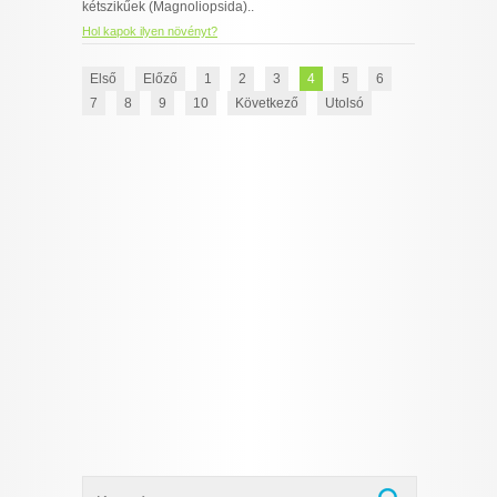
kétszikűek (Magnoliopsida)..
Hol kapok ilyen növényt?
Első
Előző
1
2
3
4
5
6
7
8
9
10
Következő
Utolsó