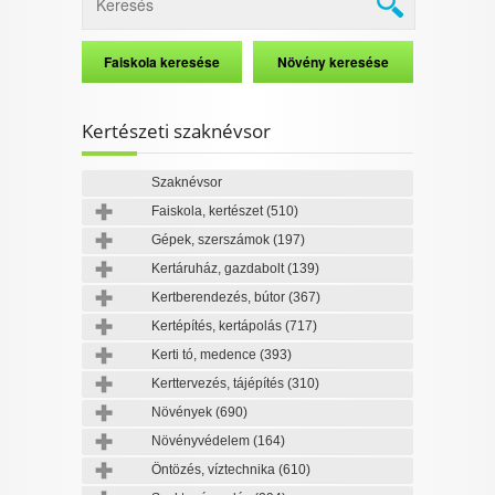
Kertészeti szaknévsor
Szaknévsor
Faiskola, kertészet
(510)
Gépek, szerszámok
(197)
Kertáruház, gazdabolt
(139)
Kertberendezés, bútor
(367)
Kertépítés, kertápolás
(717)
Kerti tó, medence
(393)
Kerttervezés, tájépítés
(310)
Növények
(690)
Növényvédelem
(164)
Öntözés, víztechnika
(610)