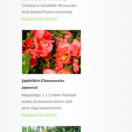
 virágnak
I want to allow Google to enable storage
Cerasus) a rózsafélék (Rosaceae)
talajt igénylő
related to security, including authentication
közé tartozó Prunus nemzetség..
ny
functionality and fraud prevention, and other
Hol kapok ilyen növényt?
user protection.
övény
CONFIRM
ylő
ajt igénylő
Data Deletion
Data Access
Privacy Policy
rő
Japánbirs (
Chaenomeles
szban gazdag,
)
japonica
épességű
 is van
Magassága: 1-1,5 méter.Tojásdad
t igényel
levelei és tavasszal bőven nyíló
piros vagy narancsvörös..
Hol kapok ilyen növényt?