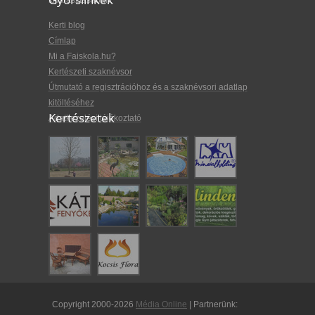
kiválasztásában.
Kerti blog
Címlap
Mi a Faiskola.hu?
Kertészeti szaknévsor
Útmutató a regisztrációhoz és a szaknévsori adatlap
kitöltéséhez
Kertészetek
Adatkezelési tájékoztató
Copyright 2000-2026
Média Online
| Partnerünk: