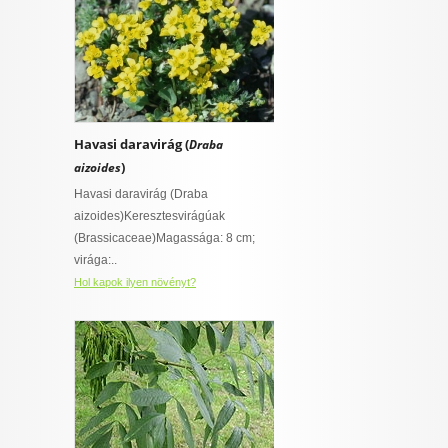
Havasi daravirág (
Draba
)
aizoides
Havasi daravirág (Draba
aizoides)Keresztesvirágúak
(Brassicaceae)Magassága: 8 cm;
virága:..
Hol kapok ilyen növényt?