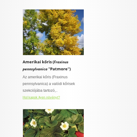
Amerikai kőris (
Fraxinus
''Patmore'')
pennsylvanica
Az amerikai kőris (Fraxinus
pennsylvanica) a valódi kőrisek
szekciójába tartozó,..
Hol kapok ilyen növényt?