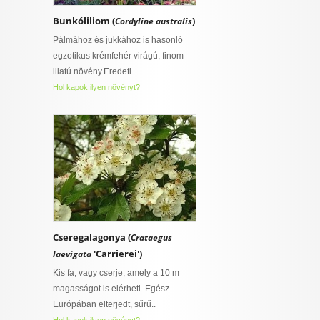
Bunkóliliom (
)
Cordyline australis
Pálmához és jukkához is hasonló
egzotikus krémfehér virágú, finom
illatú növény.Eredeti..
Hol kapok ilyen növényt?
Cseregalagonya (
Crataegus
'Carrierei')
laevigata
Kis fa, vagy cserje, amely a 10 m
magasságot is elérheti. Egész
Európában elterjedt, sűrű..