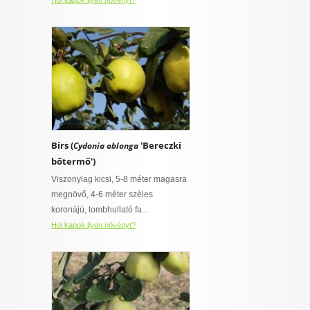
Hol kapok ilyen növényt?
Birs (
'Bereczki
Cydonia oblonga
bőtermő')
Viszonylag kicsi, 5-8 méter magasra
megnövő, 4-6 méter széles
koronájú, lombhullató fa...
Hol kapok ilyen növényt?