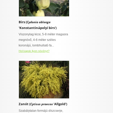
Birs (
Cydonia oblonga
'Konstantinápolyi birs')
Viszonylag kicsi, 5-8 méter magasra
megnövő, 4-6 méter széles
koronájú, lombhullató fa...
Hol kapok ilyen növényt?
Zanót (
'Allgold')
Cytisus praecox
Szabálytalan formájú díszcserje,