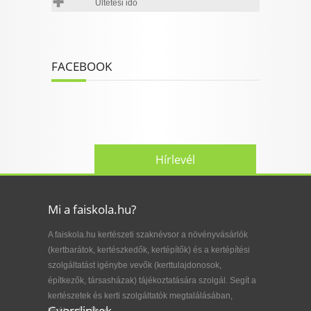
Ültetési idő
FACEBOOK
Hírlevél
Mi a faiskola.hu?
A faiskola.hu kertészeti szaknévsor a növényvásárlók
(kertbarátok, kertészkedők, kertépítők) és a kertépítési
szolgáltatást igénybe vevők (kerttulajdonosok,
építkezők, társasházak) tájékoztatására szolgál. Segít a
kertészetek és kerti szolgáltatók megtalálásában,
Gyorslinkek