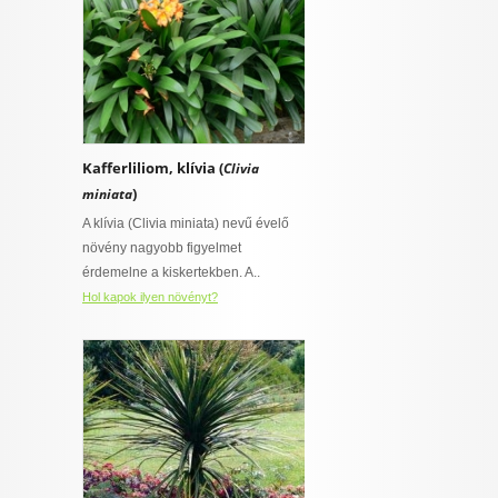
Kafferliliom, klívia (
Clivia
)
miniata
A klívia (Clivia miniata) nevű évelő
növény nagyobb figyelmet
érdemelne a kiskertekben. A..
Hol kapok ilyen növényt?