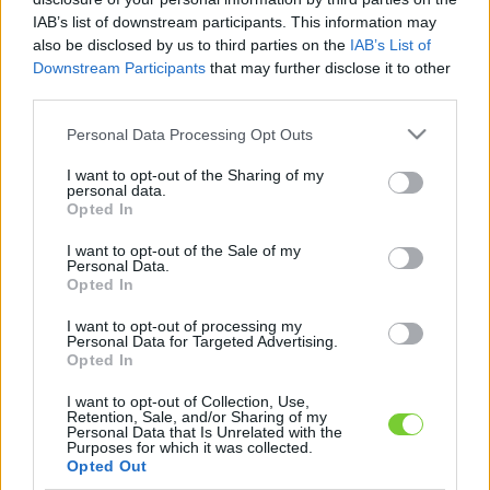
Felhasználónév
Bejelentkezés
IAB’s list of downstream participants. This information may
faiskola.hu
also be disclosed by us to third parties on the
IAB’s List of
Jelszó
Downstream Participants
that may further disclose it to other
third parties.
Kertészeti, kerti termékek és szolgáltatások térképes
Emlékezzen
szaknévsora
Please note that this website/app uses one or more Google
Personal Data Processing Opt Outs
services and may gather and store information including but
rám
not limited to your visit or usage behaviour. You may click to
I want to opt-out of the Sharing of my
personal data.
grant or deny consent to Google and its third-party tags to
CÍMLAP
Opted In
Elfelejtette jelszavát?
Elfelejtette felhasználónevét?
use your data for below specified purposes in below Google
Regisztráció
consent section.
I want to opt-out of the Sale of my
MI A FAISKOLA.HU?
Personal Data.
Opted In
KERTÉSZ ÉS KERTÉSZET REGISZTRÁCIÓ
I want to opt-out of processing my
Personal Data for Targeted Advertising.
Opted In
NÖVÉNYKATALÓGUS
I want to opt-out of Collection, Use,
Retention, Sale, and/or Sharing of my
Personal Data that Is Unrelated with the
Purposes for which it was collected.
Opted Out