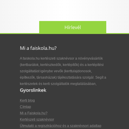
Hírlevél
Mi a faiskola.hu?
A faiskola.hu kertészeti szaknévsor a növényvásárlók
(kertbarátok, kertészkedők, kertépítők) és a kertépítési
szolgáltatást igénybe vevők (kerttulajdonosok,
építkezők, társasházak) tájékoztatására szolgál. Segít a
kertészetek és kerti szolgáltatók megtalálásában,
Gyorslinkek
kiválasztásában.
Kerti blog
Címlap
Mi a Faiskola.hu?
Kertészeti szaknévsor
Útmutató a regisztrációhoz és a szaknévsori adatlap