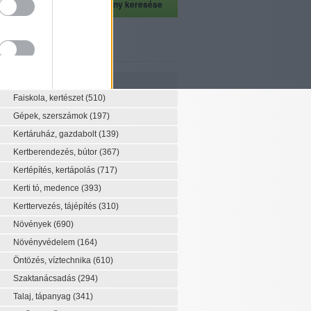
szeti szaknévsor
Szaknévsor
Faiskola, kertészet
(510)
Gépek, szerszámok
(197)
Kertáruház, gazdabolt
(139)
Kertberendezés, bútor
(367)
Kertépítés, kertápolás
(717)
Kerti tó, medence
(393)
Kerttervezés, tájépítés
(310)
Növények
(690)
Növényvédelem
(164)
Öntözés, víztechnika
(610)
Szaktanácsadás
(294)
Talaj, tápanyag
(341)