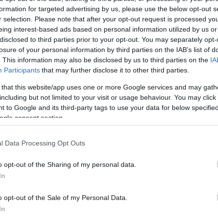
formation for targeted advertising by us, please use the below opt-out s
Jelszó
Emlékezzen rám
r selection. Please note that after your opt-out request is processed y
eing interest-based ads based on personal information utilized by us or
nevét?
Regisztráció
disclosed to third parties prior to your opt-out. You may separately opt-
térképes szaknévsora
losure of your personal information by third parties on the IAB’s list of
. This information may also be disclosed by us to third parties on the
IA
KERTÉSZ ÉS KERTÉSZET REGISZTRÁCIÓ
NÖVÉNYKATALÓGUS
Participants
that may further disclose it to other third parties.
 that this website/app uses one or more Google services and may gath
 (
Platanus x acerifolia
''Mr.
including but not limited to your visit or usage behaviour. You may click 
 to Google and its third-party tags to use your data for below specifi
ogle consent section.
l Data Processing Opt Outs
megnövő,
je a szép
o opt-out of the Sharing of my personal data.
ési erély.
In
, nagyok.
árgászöld
o opt-out of the Sale of my Personal Data.
 később
In
l hajtásai