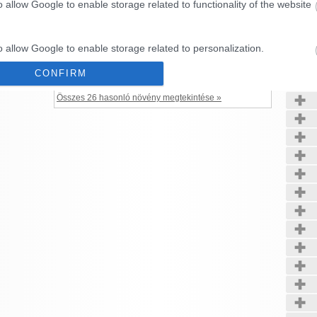
o allow Google to enable storage related to functionality of the website
''Malburg'')
A juharlevelű platán 20-30 m magasra...
Ciprusi platán (
Platanus orientalis var.
Kerté
o allow Google to enable storage related to personalization.
insularis
''Autumn's Glory'')
Rendkívül dekoratív vöröses-narancsos őszi
CONFIRM
lombszíne miatt...
o allow Google to enable storage related to security, including
cation functionality and fraud prevention, and other user protection.
Összes 26 hasonló növény megtekintése »
Data Deletion
Data Access
Privacy Policy