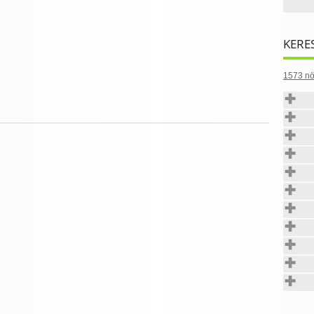
KERE
1573 nö