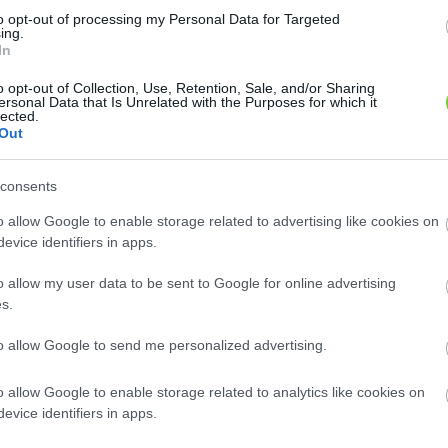
őbb barnás
to opt-out of processing my Personal Data for Targeted
ing.
In
ltozatához
ezetet, de
o opt-out of Collection, Use, Retention, Sale, and/or Sharing
ersonal Data that Is Unrelated with the Purposes for which it
élyeket. A
lected.
orában is.
Out
úddal kell
consents
árt tehet a
ltessük. A
o allow Google to enable storage related to advertising like cookies on
 alapfaj.
evice identifiers in apps.
sításra és
típusokhoz
o allow my user data to be sent to Google for online advertising
ajokat nem
s.
Hasonló növények
cerifolia-
to allow Google to send me personalized advertising.
Juharlevelű platán (
Platanus x acerifolia
''Tremonia'')
o allow Google to enable storage related to analytics like cookies on
acerifolia-
A juharlevelű platán németországi nemesítésű
változata,...
evice identifiers in apps.
Juharlevelű platán (
Platanus x acerifolia