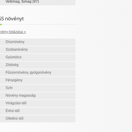
Vetőmag, fűmag
(97)
SS növényt
vény listázása »
Dísznövény
Szobanövény
Gyümölcs
Zöldség
Fűszernövény, gyógynövény
Fényigény
Szín
Növény magasság
Virágzási idő
Érési idő
Ültetési idő