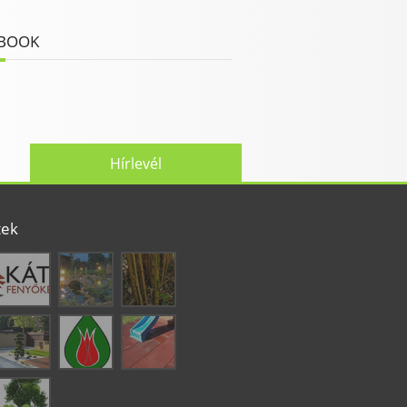
BOOK
Hírlevél
tek