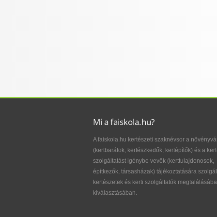
Mi a faiskola.hu?
A faiskola.hu kertészeti szaknévsor a növényvá
(kertbarátok, kertészkedők, kertépítők) és a kert
szolgáltatást igénybe vevők (kerttulajdonosok,
építkezők, társasházak) tájékoztatására szolgál
kertészetek és kerti szolgáltatók megtalálásába
kiválasztásában.