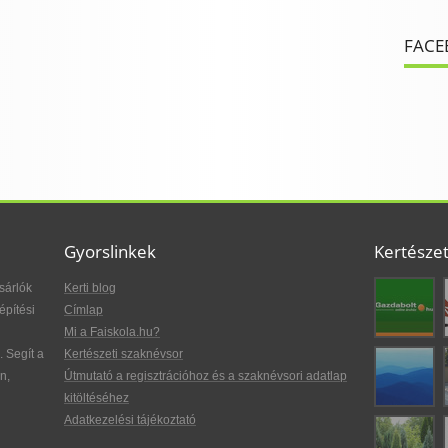
FACE
Gyorslinkek
Kertésze
sárlók
Kerti blog
építési
Címlap
Mi a Faiskola.hu?
. Segít a
Kertészeti szaknévsor
n,
Útmutató a regisztrációhoz és a szaknévsori adatlap
kitöltéséhez
Adatkezelési tájékoztató