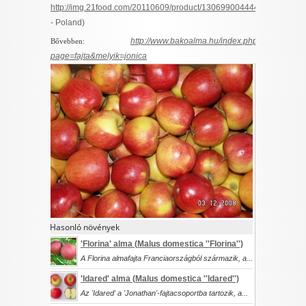
http://img.21food.com/20110609/product/1306990044442.jpg
- Poland)
http://www.bakoalma.hu/index.php?
Bővebben:
page=fajta&melyik=jonica
Hasonló növények
'Florina' alma (
Malus domestica
''Florina'')
A Florina almafajta Franciaországból származik, a...
'Idared' alma (
Malus domestica
''Idared'')
Az 'Idared' a 'Jonathan'-fajtacsoportba tartozik, a...