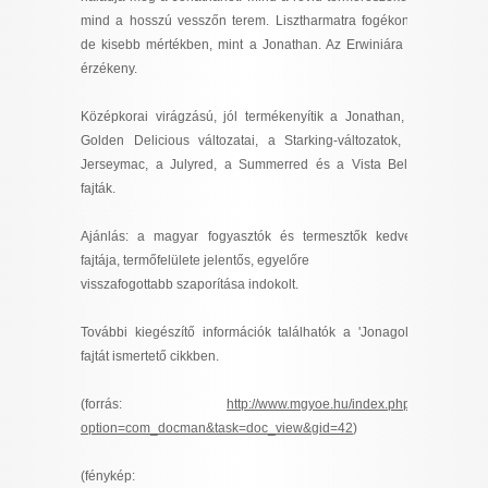
I want to allow Google to enable storage
mind a hosszú vesszőn terem. Lisztharmatra fogékony,
related to security, including authentication
de kisebb mértékben, mint a Jonathan. Az Erwiniára is
functionality and fraud prevention, and other
érzékeny.
user protection.
Középkorai virágzású, jól termékenyítik a Jonathan, a
Golden Delicious változatai, a Starking-változatok, a
Jerseymac, a Julyred, a Summerred és a Vista Bella
CONFIRM
fajták.
Ajánlás: a magyar fogyasztók és termesztők kedvelt
Data Deletion
Data Access
Privacy Policy
fajtája, termőfelülete jelentős, egyelőre
visszafogottabb szaporítása indokolt.
További kiegészítő információk találhatók a 'Jonagold'
fajtát ismertető cikkben.
(forrás:
http://www.mgyoe.hu/index.php?
option=com_docman&task=doc_view&gid=42
)
(fénykép: