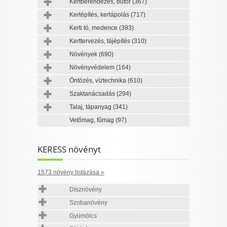
Kertberendezés, bútor
(367)
Kertépítés, kertápolás
(717)
Kerti tó, medence
(393)
Kerttervezés, tájépítés
(310)
Növények
(690)
Növényvédelem
(164)
Öntözés, víztechnika
(610)
Szaktanácsadás
(294)
Talaj, tápanyag
(341)
Vetőmag, fűmag
(97)
KERESS növényt
1573 növény listázása »
Dísznövény
Szobanövény
Gyümölcs