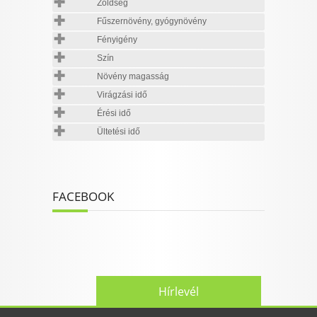
Zöldség
Fűszernövény, gyógynövény
Fényigény
Szín
Növény magasság
Virágzási idő
Érési idő
Ültetési idő
FACEBOOK
Hírlevél