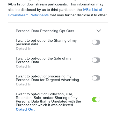
Felhasználónév
Bejelentkezés
IAB’s list of downstream participants. This information may
also be disclosed by us to third parties on the
IAB’s List of
faiskola.hu
Jelszó
Downstream Participants
that may further disclose it to other
third parties.
Kertészeti, kerti termékek és szolgáltatások térképes
Emlékezzen
szaknévsora
Please note that this website/app uses one or more Google
Personal Data Processing Opt Outs
services and may gather and store information including but
rám
not limited to your visit or usage behaviour. You may click to
I want to opt-out of the Sharing of my
personal data.
grant or deny consent to Google and its third-party tags to
Opted In
CÍMLAP
Elfelejtette jelszavát?
Elfelejtette felhasználónevét?
use your data for below specified purposes in below Google
Regisztráció
consent section.
I want to opt-out of the Sale of my
Personal Data.
MI A FAISKOLA.HU?
Opted In
I want to opt-out of processing my
KERTÉSZ ÉS KERTÉSZET REGISZTRÁCIÓ
Personal Data for Targeted Advertising.
Opted In
NÖVÉNYKATALÓGUS
I want to opt-out of Collection, Use,
Retention, Sale, and/or Sharing of my
Personal Data that Is Unrelated with the
'Jonica' vagy
Purposes for which it was collected.
Opted Out
'Jonagold Schneika'