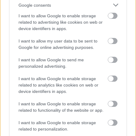
alma (
Malus
Google consents
domestica
''Jonica',
I want to allow Google to enable storage
related to advertising like cookies on web or
'Jonagold Schneika'')
device identifiers in apps.
I want to allow my user data to be sent to
Google for online advertising purposes.
A Jonagold intenzívebben színeződő mutánsaként a
németországi Georg Schneider Faiskola szelektálta. A
I want to allow Google to send me
'Jonica' és a 'Jonagold Schneika' elnevezése egyaránt
personalized advertising.
használatos.
I want to allow Google to enable storage
Gyümölcsének mérete megegyezik a Jonagold-éval
related to analytics like cookies on web or
(alakja kissé lapítottabb), de színeződése 25-30%-kal
device identifiers in apps.
intenzívebb annál. Felületét mintegy 80%-ban borítja
fedőszín, mely mosott és sötétebb árnyalatú. Szedését a
I want to allow Google to enable storage
világospiros fedőszín kialakulásához kell időzíteni, ez
related to functionality of the website or app.
általában szeptember végére, október elejére esik. Két
menetben szüretelhető.
I want to allow Google to enable storage
A korona alapterületre számított terméshozama 60%-kal
related to personalization.
haladja meg a Jonathanét. Mind a rövid termőrészeken,