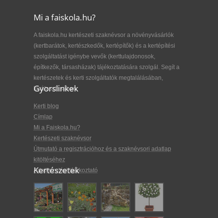
Mi a faiskola.hu?
A faiskola.hu kertészeti szaknévsor a növényvásárlók
(kertbarátok, kertészkedők, kertépítők) és a kertépítési
szolgáltatást igénybe vevők (kerttulajdonosok,
építkezők, társasházak) tájékoztatására szolgál. Segít a
kertészetek és kerti szolgáltatók megtalálásában,
Gyorslinkek
kiválasztásában.
Kerti blog
Címlap
Mi a Faiskola.hu?
Kertészeti szaknévsor
Útmutató a regisztrációhoz és a szaknévsori adatlap
kitöltéséhez
Kertészetek
Adatkezelési tájékoztató