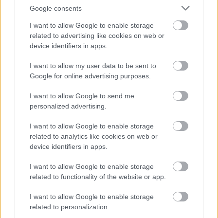
Google consents
I want to allow Google to enable storage
Az egyik legkorábban virágzó örökzöld cserje, amely már
related to advertising like cookies on web or
az enyhébb téli napokon virágozni kezd. Nevelése nem
device identifiers in apps.
bonyolult, cserépben is és szabadföldön is jól érzi magát.
I want to allow my user data to be sent to
Az erikákat nevezik hangának, az alpesi jelző helyett
Google for online advertising purposes.
gyakran használják a havasit. Így ne csodálkozzunk, ha
alpesi erikánkból havasi hanga lesz. Tudományos neve:
I want to allow Google to send me
Erica carnea.
personalized advertising.
http://hobbikert.hu/magazin/alpesi-erika-a-
Bővebben:
tavasz-elso-viraga.html
I want to allow Google to enable storage
related to analytics like cookies on web or
device identifiers in apps.
I want to allow Google to enable storage
related to functionality of the website or app.
I want to allow Google to enable storage
related to personalization.