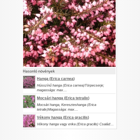
I want to allow Google to enable storage
related to security, including authentication
functionality and fraud prevention, and other
user protection.
CONFIRM
Hasonló növények
Data Deletion
Data Access
Privacy Policy
Hanga (
Erica carnea
)
Hússzínű hanga (Erica carnea)Törpecserje;
magassága: max....
Mocsári hanga (
Erica tetralix
)
Mocsári hanga, Kereszteshanga (Erica
tetralix)Magassága: max....
Vékony hanga (
Erica gracilis
)
Vékony hanga vagy erika (Erica gracilis) Család:...