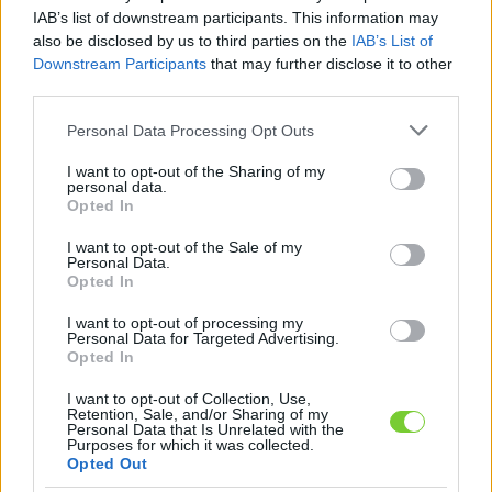
Felhasználónév
Bejelentkezés
IAB’s list of downstream participants. This information may
also be disclosed by us to third parties on the
IAB’s List of
faiskola.hu
Jelszó
Downstream Participants
that may further disclose it to other
third parties.
Kertészeti, kerti termékek és szolgáltatások térképes
Emlékezzen
szaknévsora
Please note that this website/app uses one or more Google
Personal Data Processing Opt Outs
services and may gather and store information including but
rám
not limited to your visit or usage behaviour. You may click to
I want to opt-out of the Sharing of my
personal data.
grant or deny consent to Google and its third-party tags to
Opted In
CÍMLAP
Elfelejtette jelszavát?
Elfelejtette felhasználónevét?
use your data for below specified purposes in below Google
Regisztráció
consent section.
I want to opt-out of the Sale of my
Personal Data.
MI A FAISKOLA.HU?
Opted In
I want to opt-out of processing my
KERTÉSZ ÉS KERTÉSZET REGISZTRÁCIÓ
Personal Data for Targeted Advertising.
Opted In
NÖVÉNYKATALÓGUS
I want to opt-out of Collection, Use,
Retention, Sale, and/or Sharing of my
Personal Data that Is Unrelated with the
Alpesi erika (
Erica
Purposes for which it was collected.
Opted Out
carnea
)