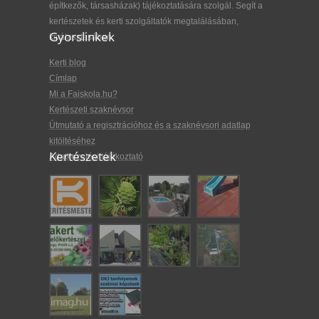
építkezők, társasházak) tájékoztatására szolgál. Segít a
kertészetek és kerti szolgáltatók megtalálásában,
Gyorslinkek
kiválasztásában.
Kerti blog
Címlap
Mi a Faiskola.hu?
Kertészeti szaknévsor
Útmutató a regisztrációhoz és a szaknévsori adatlap
kitöltéséhez
Kertészetek
Adatkezelési tájékoztató