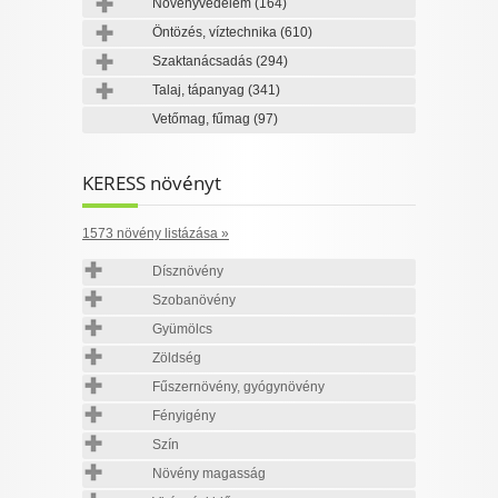
Növényvédelem
(164)
Öntözés, víztechnika
(610)
Szaktanácsadás
(294)
Talaj, tápanyag
(341)
Vetőmag, fűmag
(97)
KERESS növényt
1573 növény listázása »
Dísznövény
Szobanövény
Gyümölcs
Zöldség
Fűszernövény, gyógynövény
Fényigény
Szín
Növény magasság