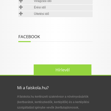
Virágzási idő
Érési idő
Ültetési idő
FACEBOOK
Hírlevél
Mi a faiskola.hu?
A faiskola.hu kertészeti szaknévsor a növényvásárlók
(kertbarátok, kertészkedők, kertépítők) és a kertépítési
szolgáltatást igénybe vevők (kerttulajdonosok,