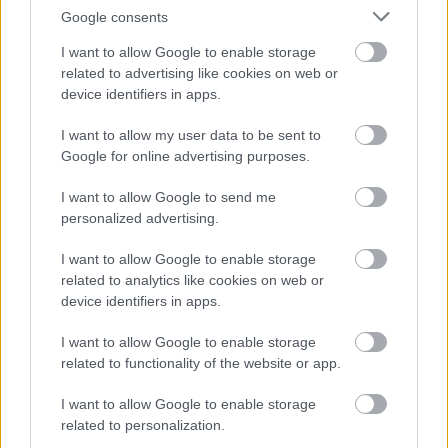
Google consents
I want to allow Google to enable storage
related to advertising like cookies on web or
device identifiers in apps.
I want to allow my user data to be sent to
Google for online advertising purposes.
Virágzási idő » Június
Tulajdonság hozzáadása
I want to allow Google to send me
sű
personalized advertising.
rka
ő
ika, burgonya
I want to allow Google to enable storage
yógynövény
ölcs
related to analytics like cookies on web or
device identifiers in apps.
g
ég
I want to allow Google to enable storage
related to functionality of the website or app.
ít (egész évben
kséges
Nagyvirágú tárnicslonc (
Abelia
I want to allow Google to enable storage
'Prostrata')
x grandiflora
related to personalization.
ő
Az Abelia x grandiflora-nál a