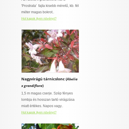
 virágnak
I want to allow Google to enable storage
'Prostrata' fajta kisebb méretű, kb. fél
talajt igénylő
related to security, including authentication
méter magas bokrot..
ny
functionality and fraud prevention, and other
Hol kapok ilyen növényt?
user protection.
övény
CONFIRM
ylő
ajt igénylő
Data Deletion
Data Access
Privacy Policy
rő
Nagyvirágú tárnicslonc (
Abelia
szban gazdag,
)
x grandiflora
épességű
 is van
1,5 m magas cserje. Szép fényes
t igényel
lombja és hosszan tartó virágzása
miatt értékes. Napos vagy..
Hol kapok ilyen növényt?