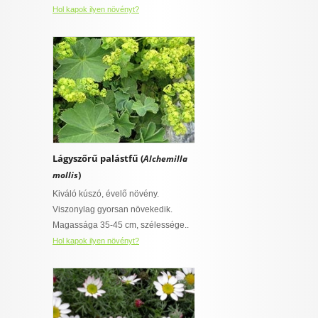
Hol kapok ilyen növényt?
Lágyszőrű palástfű (
Alchemilla
)
mollis
Kiváló kúszó, évelő növény.
Viszonylag gyorsan növekedik.
Magassága 35-45 cm, szélessége..
Hol kapok ilyen növényt?