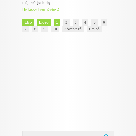
májustól júniusig..
Hol kapok ilyen növényt?
Első
Előző
1
2
3
4
5
6
7
8
9
10
Következő
Utolsó