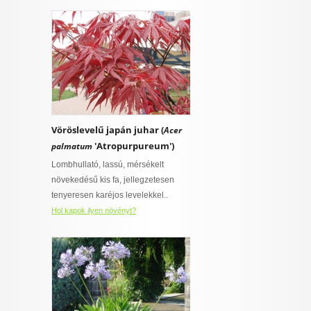
Vöröslevelű japán juhar (
Acer
'Atropurpureum')
palmatum
Lombhullató, lassú, mérsékelt
növekedésű kis fa, jellegzetesen
tenyeresen karéjos levelekkel..
Hol kapok ilyen növényt?