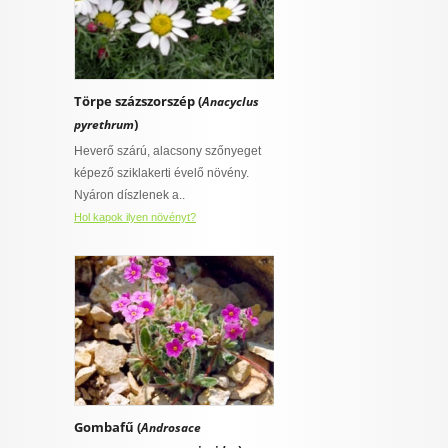
Törpe százszorszép (
Anacyclus
)
pyrethrum
Heverő szárú, alacsony szőnyeget
képező sziklakerti évelő növény.
Nyáron díszlenek a..
Hol kapok ilyen növényt?
Gombafű (
Androsace