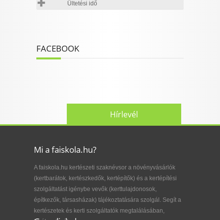
Ültetési idő
FACEBOOK
Hírlevél
Mi a faiskola.hu?
A faiskola.hu kertészeti szaknévsor a növényvásárlók
(kertbarátok, kertészkedők, kertépítők) és a kertépítési
szolgáltatást igénybe vevők (kerttulajdonosok,
építkezők, társasházak) tájékoztatására szolgál. Segít a
kertészetek és kerti szolgáltatók megtalálásában,