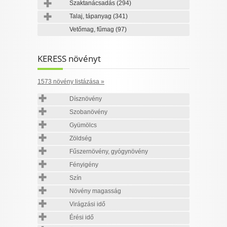
Szaktanácsadás
(294)
Talaj, tápanyag
(341)
Vetőmag, fűmag
(97)
KERESS növényt
1573 növény listázása »
Dísznövény
Szobanövény
Gyümölcs
Zöldség
Fűszernövény, gyógynövény
Fényigény
Szín
Növény magasság
Virágzási idő
Érési idő