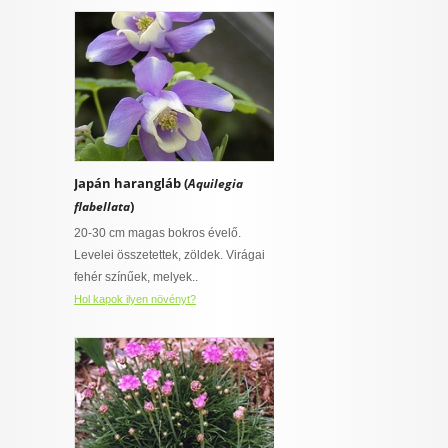
Japán harangláb (
Aquilegia
)
flabellata
20-30 cm magas bokros évelő.
Levelei összetettek, zöldek. Virágai
fehér színűek, melyek..
Hol kapok ilyen növényt?