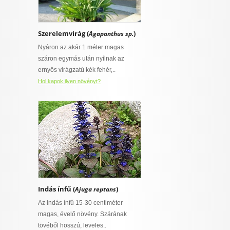
Szerelemvirág (
)
Agapanthus sp.
Nyáron az akár 1 méter magas
száron egymás után nyílnak az
ernyős virágzatú kék fehér,..
Hol kapok ilyen növényt?
Indás ínfű (
)
Ajuga reptans
Az indás ínfű 15-30 centiméter
magas, évelő növény. Szárának
tövéből hosszú, leveles..