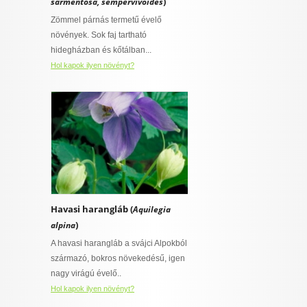
)
sarmentosa, sempervivoides
Zömmel párnás termetű évelő
növények. Sok faj tartható
hidegházban és kőtálban...
Hol kapok ilyen növényt?
Havasi harangláb (
Aquilegia
)
alpina
A havasi harangláb a svájci Alpokból
származó, bokros növekedésű, igen
nagy virágú évelő..
Hol kapok ilyen növényt?