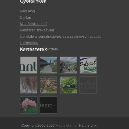
Gyorslinkek
kiválasztásában.
Kerti blog
Címlap
Mi a Faiskola.hu?
Kertészeti szaknévsor
Útmutató a regisztrációhoz és a szaknévsori adatlap
kitöltéséhez
Kertészetek
Adatkezelési tájékoztató
Copyright 2000-2026
Média Online
| Partnerünk: