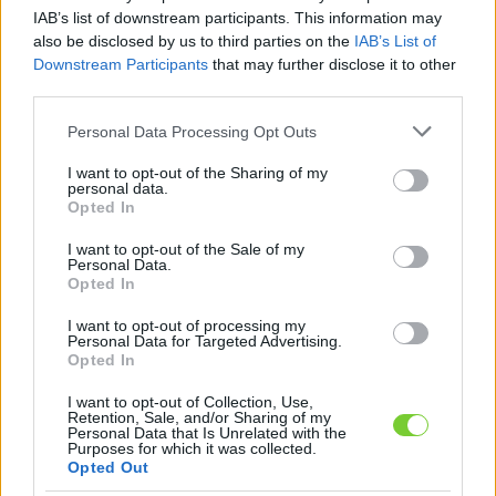
Felhasználónév
Bejelentkezés
IAB’s list of downstream participants. This information may
also be disclosed by us to third parties on the
IAB’s List of
faiskola.hu
Jelszó
Downstream Participants
that may further disclose it to other
third parties.
Kertészeti, kerti termékek és szolgáltatások térképes
Emlékezzen
szaknévsora
Please note that this website/app uses one or more Google
Personal Data Processing Opt Outs
services and may gather and store information including but
rám
not limited to your visit or usage behaviour. You may click to
I want to opt-out of the Sharing of my
personal data.
grant or deny consent to Google and its third-party tags to
Opted In
CÍMLAP
Elfelejtette jelszavát?
Elfelejtette felhasználónevét?
use your data for below specified purposes in below Google
Regisztráció
consent section.
I want to opt-out of the Sale of my
Personal Data.
MI A FAISKOLA.HU?
Opted In
I want to opt-out of processing my
KERTÉSZ ÉS KERTÉSZET REGISZTRÁCIÓ
Personal Data for Targeted Advertising.
Opted In
NÖVÉNYKATALÓGUS
I want to opt-out of Collection, Use,
Retention, Sale, and/or Sharing of my
Personal Data that Is Unrelated with the
Purposes for which it was collected.
Növénykatalógus
Opted Out