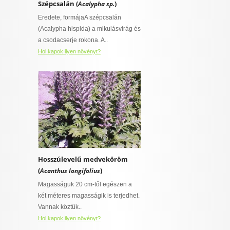
Szépcsalán (
)
Acalypha sp.
Eredete, formájaA szépcsalán
(Acalypha hispida) a mikulásvirág és
a csodacserje rokona. A..
Hol kapok ilyen növényt?
Hosszúlevelű medveköröm
(
)
Acanthus longifolius
Magasságuk 20 cm-től egészen a
két méteres magasságik is terjedhet.
Vannak köztük..
Hol kapok ilyen növényt?