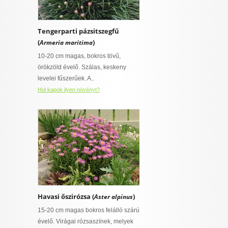
Tengerparti pázsitszegfű
(
)
Armeria maritima
10-20 cm magas, bokros tövű,
örökzöld évelő. Szálas, keskeny
levelei fűszerűek. A..
Hol kapok ilyen növényt?
Havasi őszirózsa (
)
Aster alpinus
15-20 cm magas bokros felálló szárú
évelő. Virágai rózsaszínek, melyek