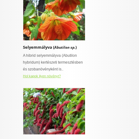
Selyemmályva (
)
Abutilon sp.
A hibrid selyemmályva (Abutilon
hybridum) kertészeti termesztésben
és szobanövényként is..
Hol kapok ilyen növényt?