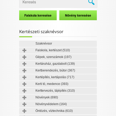
Kertészeti szaknévsor
Szaknévsor
Faiskola, kertészet
(510)
Gépek, szerszámok
(197)
Kertáruház, gazdabolt
(139)
Kertberendezés, bútor
(367)
Kertépítés, kertápolás
(717)
Kerti tó, medence
(393)
Kerttervezés, tájépítés
(310)
Növények
(690)
Növényvédelem
(164)
Öntözés, víztechnika
(610)