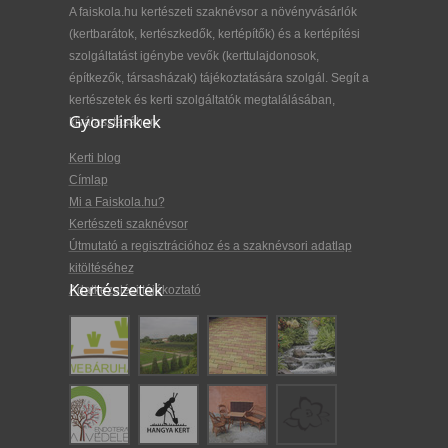
A faiskola.hu kertészeti szaknévsor a növényvásárlók
(kertbarátok, kertészkedők, kertépítők) és a kertépítési
szolgáltatást igénybe vevők (kerttulajdonosok,
építkezők, társasházak) tájékoztatására szolgál. Segít a
kertészetek és kerti szolgáltatók megtalálásában,
Gyorslinkek
kiválasztásában.
Kerti blog
Címlap
Mi a Faiskola.hu?
Kertészeti szaknévsor
Útmutató a regisztrációhoz és a szaknévsori adatlap
kitöltéséhez
Kertészetek
Adatkezelési tájékoztató