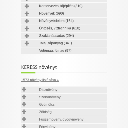
Kerttervezés, tájépítés
(310)
Növények
(690)
Növényvédelem
(164)
Öntözés, víztechnika
(610)
Szaktanácsadás
(294)
Talaj, tápanyag
(341)
Vetőmag, fűmag
(97)
KERESS növényt
1573 növény listázása »
Dísznövény
Szobanövény
Gyümölcs
Zöldség
Fűszernövény, gyógynövény
Fényigény