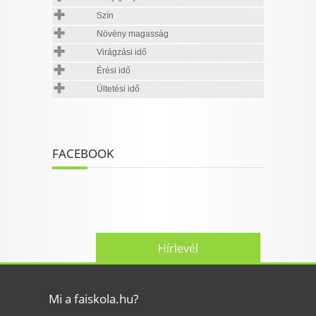
Szín
Növény magasság
Virágzási idő
Érési idő
Ültetési idő
FACEBOOK
Hírlevél
Mi a faiskola.hu?