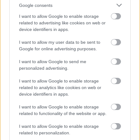
''Simonffy piros'')
Google consents
I want to allow Google to enable storage
related to advertising like cookies on web or
device identifiers in apps.
A 'Simonffy piros' egy magyar történelmi (téli) almafajta,
mely egy régi debreceni családról kapta a nevét.
I want to allow my user data to be sent to
Gyakran 'Cigányalma'-ként is emlegetik, bár ez az
Google for online advertising purposes.
elnevezést több más sötétvörös almafajta esetében is
alkalmazzák.
I want to allow Google to send me
További régies és egyéb nevei: Bikaalma, Kékalma,
personalized advertising.
Magyalné almája, Rother von Simonffy, Simonffy roth,
Rouge de Simonffy.
I want to allow Google to enable storage
Elsőrendű asztali- piaci és háztartási alma. Jól tárolható
related to analytics like cookies on web or
gyümölcsű, nem igényes, a betegségekre azonban
device identifiers in apps.
érzékenyebb fajta.
I want to allow Google to enable storage
related to functionality of the website or app.
Gyümölcse átlagosan legfeljebb középnagy, de sokszor
kicsi (80 g), néha akár nagy is lehet; heterogén méretű,
I want to allow Google to enable storage
alakja kissé lapított gömb. Héja vékony, de erős, felszíne
related to personalization.
hamvas, ledörzsölve fénylő (nem viaszos). Alapszíne