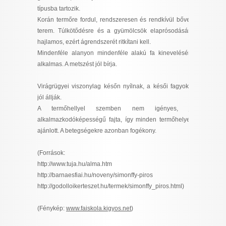
típusba tartozik.
Korán termőre fordul, rendszeresen és rendkívül bőven
terem. Túlkötődésre és a gyümölcsök elaprósodására
hajlamos, ezért ágrendszerét ritkítani kell.
Mindenféle alanyon mindenféle alakú fa kinevelésére
alkalmas. A metszést jól bírja.
Virágrügyei viszonylag későn nyílnak, a késői fagyokat
jól állják.
A termőhellyel szemben nem igényes, jó
alkalmazkodóképességű fajta, így minden termőhelyen
ajánlott. A betegségekre azonban fogékony.
(Források:
http://www.tuja.hu/alma.htm
http://barnaesfiai.hu/noveny/simonffy-piros
http://godolloikerteszet.hu/termek/simonffy_piros.html
)
(Fénykép:
www.faiskola.kigyos.net
)