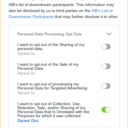
Felhasználónév
Bejelentkezés
IAB’s list of downstream participants. This information may
also be disclosed by us to third parties on the
IAB’s List of
faiskola.hu
Jelszó
Downstream Participants
that may further disclose it to other
third parties.
Kertészeti, kerti termékek és szolgáltatások térképes
Emlékezzen
szaknévsora
Please note that this website/app uses one or more Google
Personal Data Processing Opt Outs
services and may gather and store information including but
rám
not limited to your visit or usage behaviour. You may click to
I want to opt-out of the Sharing of my
personal data.
grant or deny consent to Google and its third-party tags to
Opted In
CÍMLAP
Elfelejtette jelszavát?
Elfelejtette felhasználónevét?
use your data for below specified purposes in below Google
Regisztráció
consent section.
I want to opt-out of the Sale of my
Personal Data.
MI A FAISKOLA.HU?
Opted In
I want to opt-out of processing my
KERTÉSZ ÉS KERTÉSZET REGISZTRÁCIÓ
Personal Data for Targeted Advertising.
Opted In
NÖVÉNYKATALÓGUS
I want to opt-out of Collection, Use,
Retention, Sale, and/or Sharing of my
Personal Data that Is Unrelated with the
'Simonffy piros' alma
Purposes for which it was collected.
Opted Out
(
Malus domestica