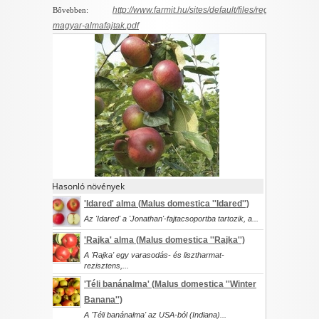
http://www.farmit.hu/sites/default/files/regi-
Bővebben:
magyar-almafajtak.pdf
Hasonló növények
'Idared' alma (
Malus domestica
''Idared'')
Az 'Idared' a 'Jonathan'-fajtacsoportba tartozik, a...
'Rajka' alma (
Malus domestica
''Rajka'')
A 'Rajka' egy varasodás- és lisztharmat-
rezisztens,...
'Téli banánalma' (
Malus domestica
''Winter
Banana'')
A 'Téli banánalma' az USA-ból (Indiana)...