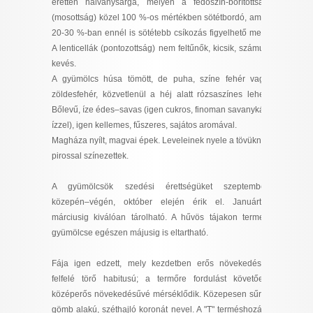
éretten halványsárga, melyen a fedőszín-borítottság
I want to allow Google to enable storage
(mosottság) közel 100 %-os mértékben sötétbordó, amin
related to security, including authentication
20-30 %-ban ennél is sötétebb csíkozás figyelhető meg.
functionality and fraud prevention, and other
A lenticellák (pontozottság) nem feltűnők, kicsik, számuk
user protection.
kevés.
A gyümölcs húsa tömött, de puha, színe fehér vagy
zöldesfehér, közvetlenül a héj alatt rózsaszínes lehet.
Bőlevű, íze édes–savas (igen cukros, finoman savanykás
CONFIRM
ízzel), igen kellemes, fűszeres, sajátos aromával.
Magháza nyílt, magvai épek. Leveleinek nyele a tövüknél
pirossal színezettek.
Data Deletion
Data Access
Privacy Policy
A gyümölcsök szedési érettségüket szeptember
közepén–végén, október elején érik el. Januártól
márciusig kiválóan tárolható. A hűvös tájakon termett
gyümölcse egészen májusig is eltartható.
Fája igen edzett, mely kezdetben erős növekedésű,
felfelé törő habitusú; a termőre fordulást követően
középerős növekedésűvé mérséklődik. Közepesen sűrű,
gömb alakú, széthajló koronát nevel. A "T" terméshozási