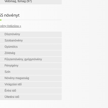
Vetőmag, fűmag
(97)
SS növényt
vény listázása »
Dísznövény
Szobanövény
Gyümölcs
Zöldség
Fűszernövény, gyógynövény
Fényigény
Szín
Növény magasság
Virágzási idő
Érési idő
Ültetési idő