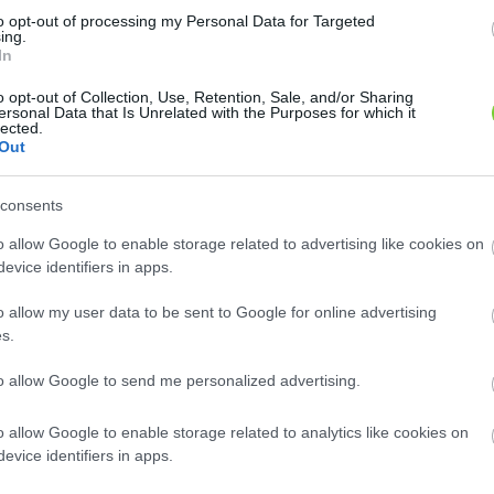
n az érett
to opt-out of processing my Personal Data for Targeted
ing.
In
o opt-out of Collection, Use, Retention, Sale, and/or Sharing
ersonal Data that Is Unrelated with the Purposes for which it
Hasonló növények
lected.
n is igen
Out
'Pónyik' alma (
Malus domestica
''Pónyik'')
A 'Pónyik' (más néven 'Poinik' vagy...
consents
'Topaz' alma (
Malus domestica
''Topaz'')
A 'Topaz' egy Csehországban előállított,
o allow Google to enable storage related to advertising like cookies on
varasodással...
nyok/gyumolcsos-
evice identifiers in apps.
Nemes alma, Házi alma (
Malus domestica
)
Számtalan régi mondás igazolja, hogy a...
lajos-
o allow my user data to be sent to Google for online advertising
s.
Összes 118 hasonló növény megtekintése »
to allow Google to send me personalized advertising.
olcs#!almabanffy_pal/c10n0
)
o allow Google to enable storage related to analytics like cookies on
evice identifiers in apps.
index.php?
Aregi-