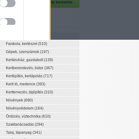
szeti szaknévsor
Szaknévsor
Faiskola, kertészet
(510)
Gépek, szerszámok
(197)
Kertáruház, gazdabolt
(139)
Kertberendezés, bútor
(367)
Kertépítés, kertápolás
(717)
Kerti tó, medence
(393)
Kerttervezés, tájépítés
(310)
Növények
(690)
Növényvédelem
(164)
Öntözés, víztechnika
(610)
Szaktanácsadás
(294)
Talaj, tápanyag
(341)