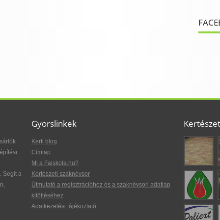
FACE
Gyorslinkek
Kertésze
sárlók
Kerti blog
építési
Címlap
Mi a Faiskola.hu?
. Segít a
Kertészeti szaknévsor
n,
Útmutató a regisztrációhoz és a szaknévsori adatlap
kitöltéséhez
Adatkezelési tájékoztató