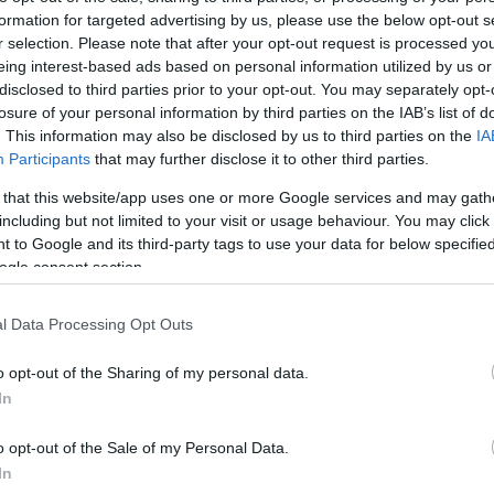
formation for targeted advertising by us, please use the below opt-out s
Jelszó
Emlékezzen rám
r selection. Please note that after your opt-out request is processed y
eing interest-based ads based on personal information utilized by us or
nevét?
Regisztráció
disclosed to third parties prior to your opt-out. You may separately opt-
térképes szaknévsora
losure of your personal information by third parties on the IAB’s list of
. This information may also be disclosed by us to third parties on the
IA
KERTÉSZ ÉS KERTÉSZET REGISZTRÁCIÓ
NÖVÉNYKATALÓGUS
Participants
that may further disclose it to other third parties.
 that this website/app uses one or more Google services and may gath
Malus domestica
''Bánffy
including but not limited to your visit or usage behaviour. You may click 
 to Google and its third-party tags to use your data for below specifi
ogle consent section.
l Data Processing Opt Outs
 vidékének
lején élt
o opt-out of the Sharing of my personal data.
In
án pirosas
o opt-out of the Sale of my Personal Data.
 (finoman
In
ű. Az ún.