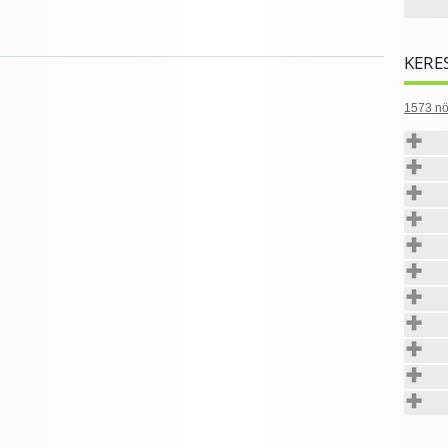
KERE
1573 nö