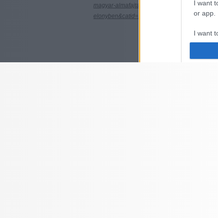
I want t
magyar-almafajtak-
or app.
elonyben&catid=303%3Agyumolcstermesztes
I want t
I want t
authenti