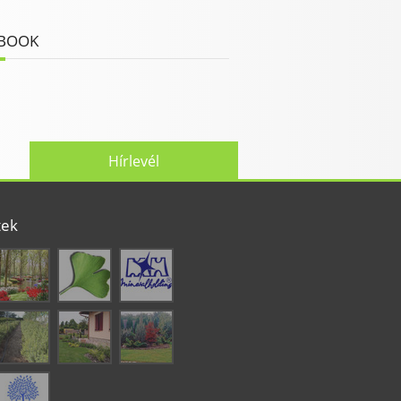
BOOK
Hírlevél
tek