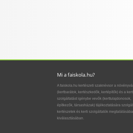
Mi a faiskola.hu?
A faiskola.hu kertészeti szaknévsor a növényvá
(kertbarátok, kertészkedők, kertépítők) és a kert
szolgáltatást igénybe vevők (kerttulajdonosok,
építkezők, társasházak) tájékoztatására szolgál
kertészetek és kerti szolgáltatók megtalálásába
kiválasztásában.