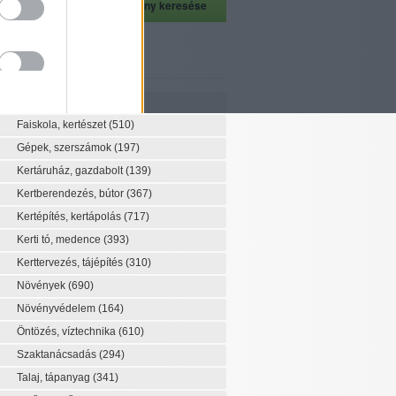
szeti szaknévsor
Szaknévsor
Faiskola, kertészet
(510)
Gépek, szerszámok
(197)
Kertáruház, gazdabolt
(139)
Kertberendezés, bútor
(367)
Kertépítés, kertápolás
(717)
Kerti tó, medence
(393)
Kerttervezés, tájépítés
(310)
Növények
(690)
Növényvédelem
(164)
Öntözés, víztechnika
(610)
Szaktanácsadás
(294)
Talaj, tápanyag
(341)