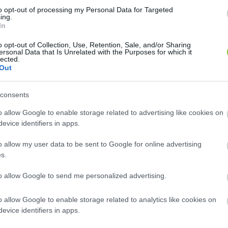
csány felé
to opt-out of processing my Personal Data for Targeted
ing.
e teljesen
In
úsa fehér,
övecses,
o opt-out of Collection, Use, Retention, Sale, and/or Sharing
ersonal Data that Is Unrelated with the Purposes for which it
 kiválóan
lected.
Out
elágazást
Hasonló növények
 igényli.
consents
Conference körte (
Pyrus communis
 és bőven
''Conference'')
kedveltje,
o allow Google to enable storage related to advertising like cookies on
Angliából származik (1894), az egész világon...
evice identifiers in apps.
Diel vajkörte (
Pyrus communis
''Beurre
 inkább a
Diel'')
o allow my user data to be sent to Google for online advertising
yokra nem
M. Meuris – Van Mons főkertésze...
s.
szelet jól
Fétel apát (
Pyrus communis
''Calebasse
to allow Google to send me personalized advertising.
Abbé Fetel'')
velhető.
A 'Fétel apát' vagy 'Fétel apát...
o allow Google to enable storage related to analytics like cookies on
Összes 44 hasonló növény megtekintése »
iók:
evice identifiers in apps.
htm
)