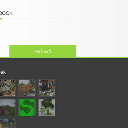
BOOK
Hírlevél
tek