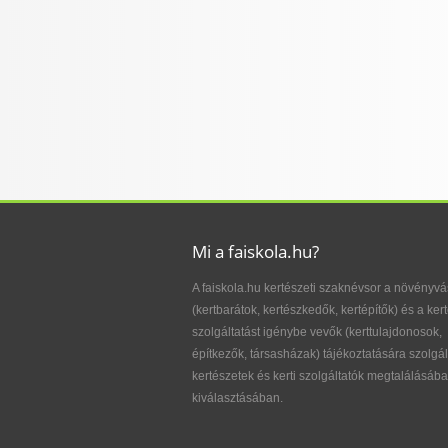
Mi a faiskola.hu?
A faiskola.hu kertészeti szaknévsor a növényvá
(kertbarátok, kertészkedők, kertépítők) és a kert
szolgáltatást igénybe vevők (kerttulajdonosok,
építkezők, társasházak) tájékoztatására szolgál
kertészetek és kerti szolgáltatók megtalálásába
kiválasztásában.