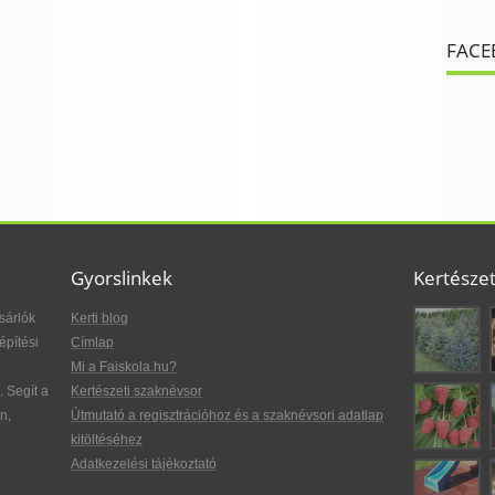
FACE
Gyorslinkek
Kertésze
sárlók
Kerti blog
építési
Címlap
Mi a Faiskola.hu?
. Segít a
Kertészeti szaknévsor
n,
Útmutató a regisztrációhoz és a szaknévsori adatlap
kitöltéséhez
Adatkezelési tájékoztató