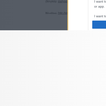
I want t
(fénykép:
dailyapple.blogspot.com
)
or app.
http://www.gyumolcsfa.hu/fajtaism_ko
Bővebben:
I want t
I want t
authenti