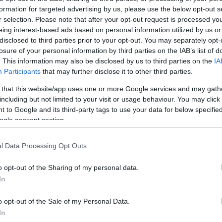
formation for targeted advertising by us, please use the below opt-out s
Jelszó
Emlékezzen rám
r selection. Please note that after your opt-out request is processed y
eing interest-based ads based on personal information utilized by us or
nevét?
Regisztráció
disclosed to third parties prior to your opt-out. You may separately opt-
térképes szaknévsora
losure of your personal information by third parties on the IAB’s list of
. This information may also be disclosed by us to third parties on the
IA
KERTÉSZ ÉS KERTÉSZET REGISZTRÁCIÓ
NÖVÉNYKATALÓGUS
Participants
that may further disclose it to other third parties.
 that this website/app uses one or more Google services and may gath
 Alexander (
Pyrus communis
including but not limited to your visit or usage behaviour. You may click 
 to Google and its third-party tags to use your data for below specifi
xander'')
ogle consent section.
l Data Processing Opt Outs
, Rozsdás
zd. elején
o opt-out of the Sharing of my personal data.
on ismert,
In
mesztik.
o opt-out of the Sale of my Personal Data.
n tárolva
In
 A termés