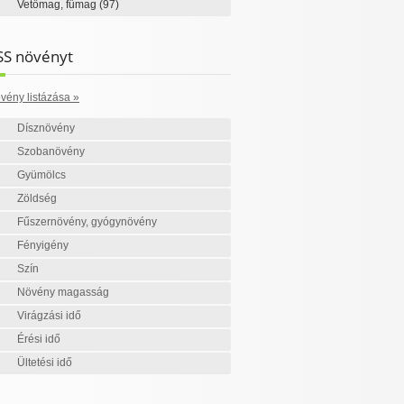
Vetőmag, fűmag
(97)
SS növényt
vény listázása »
Dísznövény
Szobanövény
Gyümölcs
Zöldség
Fűszernövény, gyógynövény
Fényigény
Szín
Növény magasság
Virágzási idő
Érési idő
Ültetési idő