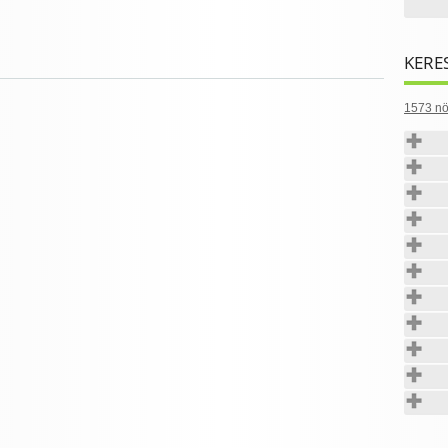
KERE
1573 nö