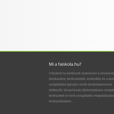
Mi a faiskola.hu?
A faiskola.hu kertészeti szaknévsor a növényvá
(kertbarátok, kertészkedők, kertépítők) és a kert
szolgáltatást igénybe vevők (kerttulajdonosok,
építkezők, társasházak) tájékoztatására szolgál
kertészetek és kerti szolgáltatók megtalálásába
kiválasztásában.