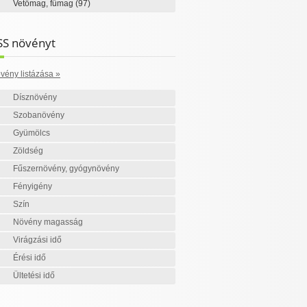
Vetőmag, fűmag
(97)
SS növényt
vény listázása »
Dísznövény
Szobanövény
Gyümölcs
Zöldség
Fűszernövény, gyógynövény
Fényigény
Szín
Növény magasság
Virágzási idő
Érési idő
Ültetési idő