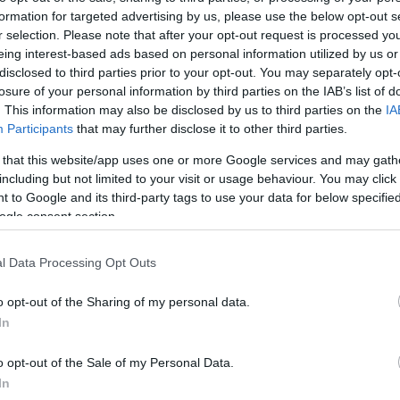
formation for targeted advertising by us, please use the below opt-out s
Jelszó
Emlékezzen rám
r selection. Please note that after your opt-out request is processed y
eing interest-based ads based on personal information utilized by us or
nevét?
Regisztráció
disclosed to third parties prior to your opt-out. You may separately opt-
térképes szaknévsora
losure of your personal information by third parties on the IAB’s list of
. This information may also be disclosed by us to third parties on the
IA
KERTÉSZ ÉS KERTÉSZET REGISZTRÁCIÓ
NÖVÉNYKATALÓGUS
Participants
that may further disclose it to other third parties.
 that this website/app uses one or more Google services and may gath
Cotoneaster horizontalis
)
including but not limited to your visit or usage behaviour. You may click 
 to Google and its third-party tags to use your data for below specifi
ogle consent section.
l Data Processing Opt Outs
o opt-out of the Sharing of my personal data.
In
o opt-out of the Sale of my Personal Data.
In