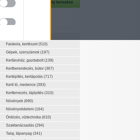
szeti szaknévsor
Szaknévsor
Faiskola, kertészet
(510)
Gépek, szerszámok
(197)
Kertáruház, gazdabolt
(139)
Kertberendezés, bútor
(367)
Kertépítés, kertápolás
(717)
Kerti tó, medence
(393)
Kerttervezés, tájépítés
(310)
Növények
(690)
Növényvédelem
(164)
Öntözés, víztechnika
(610)
Szaktanácsadás
(294)
Talaj, tápanyag
(341)