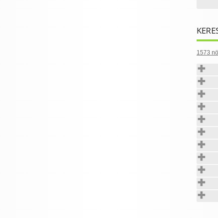
KERE
1573 nö