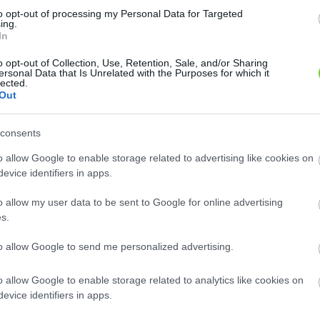
to opt-out of processing my Personal Data for Targeted
ing.
In
o opt-out of Collection, Use, Retention, Sale, and/or Sharing
ersonal Data that Is Unrelated with the Purposes for which it
egmadárbirs (
Madárbirs (
Cotoneaster
Cotoneaster dammeri
lected.
'Coral Beauty')
'Eichholz')
eri
Out
A növény jellegzetes tulajdonsága,
cm magas cserje, elhajló
hogy földön terülő formában
l. Örökzöld.Júniusban fehér
consents
növekszik, így más,..
 szinte ellepik a..
o allow Google to enable storage related to advertising like cookies on
Hol kapok ilyen növényt?
ok ilyen növényt?
evice identifiers in apps.
o allow my user data to be sent to Google for online advertising
s.
to allow Google to send me personalized advertising.
o allow Google to enable storage related to analytics like cookies on
evice identifiers in apps.
birs (
Fűzlevelű madárbirs
Cotoneaster hybrid