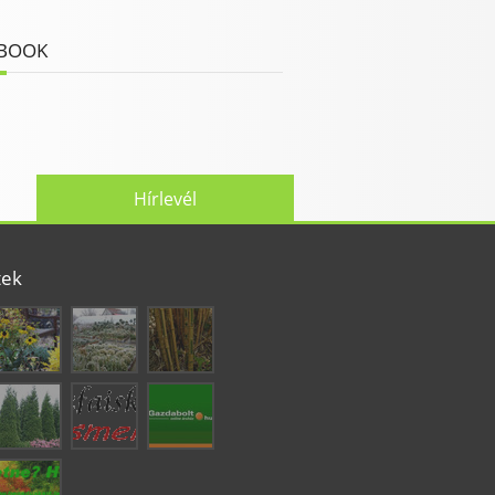
BOOK
Hírlevél
tek