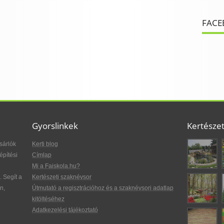
FACE
Gyorslinkek
Kertésze
sárlók
Kerti blog
építési
Címlap
Mi a Faiskola.hu?
. Segít a
Kertészeti szaknévsor
n,
Útmutató a regisztrációhoz és a szaknévsori adatlap
kitöltéséhez
Adatkezelési tájékoztató