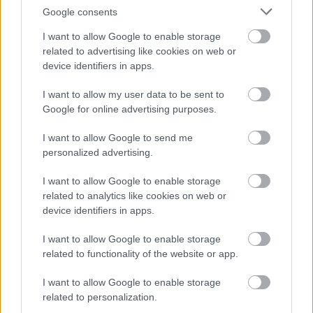
Google consents
I want to allow Google to enable storage
related to advertising like cookies on web or
device identifiers in apps.
I want to allow my user data to be sent to
Google for online advertising purposes.
I want to allow Google to send me
personalized advertising.
Tulajdonság hozzáadása
sű
I want to allow Google to enable storage
rka
ő
related to analytics like cookies on web or
ika, burgonya
device identifiers in apps.
yógynövény
ölcs
I want to allow Google to enable storage
g
ég
related to functionality of the website or app.
ít (egész évben
kséges
I want to allow Google to enable storage
related to personalization.
Örökzöld liliomfa (
Magnolia