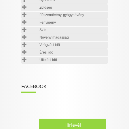
Gyümölcs
Zöldség
Fűszernövény, gyógynövény
Fényigény
Szín
Növény magasság
Virágzási idő
Érési idő
Ültetési idő
FACEBOOK
Hírlevél