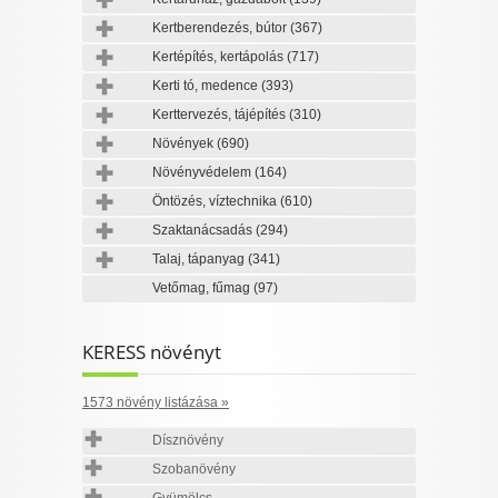
Kertberendezés, bútor
(367)
Kertépítés, kertápolás
(717)
Kerti tó, medence
(393)
Kerttervezés, tájépítés
(310)
Növények
(690)
Növényvédelem
(164)
Öntözés, víztechnika
(610)
Szaktanácsadás
(294)
Talaj, tápanyag
(341)
Vetőmag, fűmag
(97)
KERESS növényt
1573 növény listázása »
Dísznövény
Szobanövény