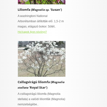
Liliomfa (
'Susan')
Magnolia sp.
A washingtoni National
Arborétumban állították elő. 1,5-2 m
magas, elágazó bokor. Sötét..
Hol kapok ilyen növényt?
Csillagvirágú liliomfa (
Magnolia
'Royal Star')
stellata
A csillagvirágú liliomfa (Magnolia
stellata) a valódi liliomfák (Magnolia)
nemzetségébe..