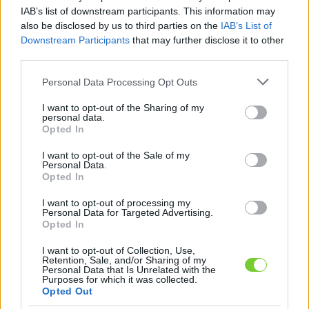
Felhasználónév
Bejelentkezés
IAB’s list of downstream participants. This information may
also be disclosed by us to third parties on the
IAB’s List of
faiskola.hu
Jelszó
Downstream Participants
that may further disclose it to other
third parties.
Kertészeti, kerti termékek és szolgáltatások térképes
Emlékezzen
szaknévsora
Please note that this website/app uses one or more Google
Personal Data Processing Opt Outs
services and may gather and store information including but
rám
not limited to your visit or usage behaviour. You may click to
I want to opt-out of the Sharing of my
personal data.
grant or deny consent to Google and its third-party tags to
Opted In
CÍMLAP
Elfelejtette jelszavát?
Elfelejtette felhasználónevét?
use your data for below specified purposes in below Google
Regisztráció
consent section.
I want to opt-out of the Sale of my
Personal Data.
MI A FAISKOLA.HU?
Opted In
I want to opt-out of processing my
KERTÉSZ ÉS KERTÉSZET REGISZTRÁCIÓ
Personal Data for Targeted Advertising.
Opted In
NÖVÉNYKATALÓGUS
I want to opt-out of Collection, Use,
Retention, Sale, and/or Sharing of my
Personal Data that Is Unrelated with the
Purposes for which it was collected.
Mi hasonlít a(z) Bíborvörös
Opted Out
liliomfa (
Magnolia liliflora
'Nigra') növényhez?