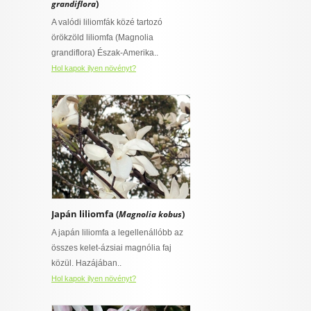
)
grandiflora
I want to allow Google to enable storage
ő
A valódi liliomfák közé tartozó
 virágnak
related to security, including authentication
örökzöld liliomfa (Magnolia
functionality and fraud prevention, and other
talajt igénylő
grandiflora) Észak-Amerika..
user protection.
ny
Hol kapok ilyen növényt?
övény
CONFIRM
ylő
ajt igénylő
Data Deletion
Data Access
Privacy Policy
rő
Japán liliomfa (
)
Magnolia kobus
szban gazdag,
A japán liliomfa a legellenállóbb az
épességű
 is van
összes kelet-ázsiai magnólia faj
t igényel
közül. Hazájában..
Hol kapok ilyen növényt?