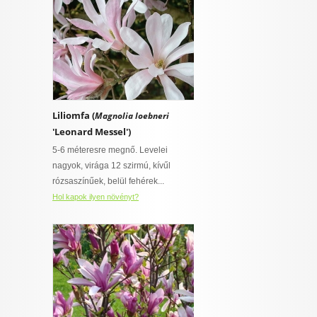
Liliomfa (
Magnolia loebneri
'Leonard Messel')
5-6 méteresre megnő. Levelei
nagyok, virága 12 szirmú, kívűl
rózsaszínűek, belül fehérek...
Hol kapok ilyen növényt?