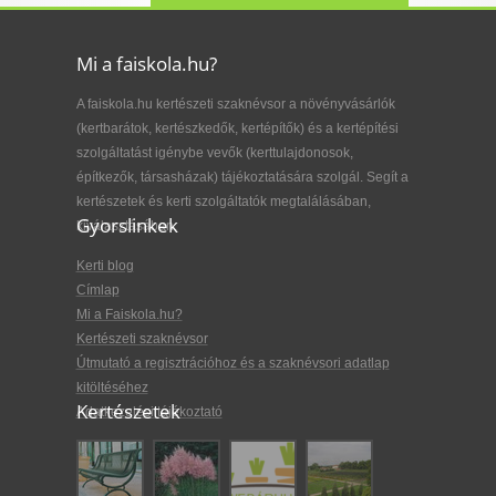
Mi a faiskola.hu?
A faiskola.hu kertészeti szaknévsor a növényvásárlók
(kertbarátok, kertészkedők, kertépítők) és a kertépítési
szolgáltatást igénybe vevők (kerttulajdonosok,
építkezők, társasházak) tájékoztatására szolgál. Segít a
kertészetek és kerti szolgáltatók megtalálásában,
Gyorslinkek
kiválasztásában.
Kerti blog
Címlap
Mi a Faiskola.hu?
Kertészeti szaknévsor
Útmutató a regisztrációhoz és a szaknévsori adatlap
kitöltéséhez
Kertészetek
Adatkezelési tájékoztató