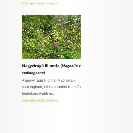
Hol kapok ilyen növényt?
Nagyvirágú liliomfa (
Magnolia x
)
soulangeana
A nagyvirágú liliomfa (Magnolia x
soulangiana) hibrid a valódi liliomfák
legdekoratívabb és..
Hol kapok ilyen növényt?