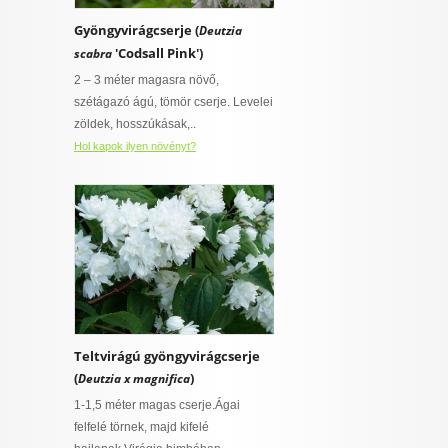
Gyöngyvirágcserje (
Deutzia
'Codsall Pink')
scabra
2 – 3 méter magasra növő,
szétágazó ágú, tömör cserje. Levelei
zöldek, hosszúkásak,..
Hol kapok ilyen növényt?
Teltvirágú gyöngyvirágcserje
(
)
Deutzia x magnifica
1-1,5 méter magas cserje.Ágai
felfelé törnek, majd kifelé