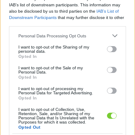
Felhasználónév
Bejelentkezés
IAB’s list of downstream participants. This information may
also be disclosed by us to third parties on the
IAB’s List of
faiskola.hu
Jelszó
Downstream Participants
that may further disclose it to other
third parties.
Kertészeti, kerti termékek és szolgáltatások térképes
Emlékezzen
szaknévsora
Please note that this website/app uses one or more Google
Personal Data Processing Opt Outs
services and may gather and store information including but
rám
not limited to your visit or usage behaviour. You may click to
I want to opt-out of the Sharing of my
personal data.
grant or deny consent to Google and its third-party tags to
Opted In
CÍMLAP
Elfelejtette jelszavát?
Elfelejtette felhasználónevét?
use your data for below specified purposes in below Google
Regisztráció
consent section.
I want to opt-out of the Sale of my
Personal Data.
MI A FAISKOLA.HU?
Opted In
I want to opt-out of processing my
KERTÉSZ ÉS KERTÉSZET REGISZTRÁCIÓ
Personal Data for Targeted Advertising.
Opted In
NÖVÉNYKATALÓGUS
I want to opt-out of Collection, Use,
Retention, Sale, and/or Sharing of my
Personal Data that Is Unrelated with the
Purposes for which it was collected.
Növénykatalógus
Opted Out