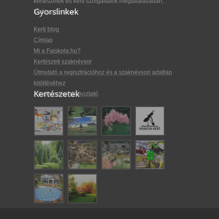
kertészetek és kerti szolgáltatók megtalálásában,
Gyorslinkek
kiválasztásában.
Kerti blog
Címlap
Mi a Faiskola.hu?
Kertészeti szaknévsor
Útmutató a regisztrációhoz és a szaknévsori adatlap
kitöltéséhez
Kertészetek
Adatkezelési tájékoztató