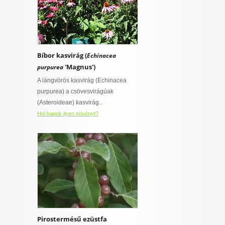
Bíbor kasvirág (
Echinacea
'Magnus')
purpurea
A lángvörös kasvirág (Echinacea
purpurea) a csövesvirágúak
(Asteroideae) kasvirág..
Hol kapok ilyen növényt?
Pirostermésű ezüstfa