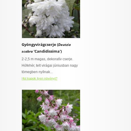
Gyöngyvirágcserje (
Deutzia
'Candidissima')
scabra
2-2,5 m magas, dekoratív cserje.
Hófehér, telt virágai júniusban nagy
tömegben nyílnak...
Hol kapok ilyen növényt?