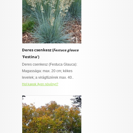
Deres csenkesz (
Festuca glauca
'Festina')
Deres csenkesz (Festuca Glauca):
Magassága: max. 20 cm; kékes
levelek; a virágfüzérek max. 40..
Hol kapok ilyen növényt?