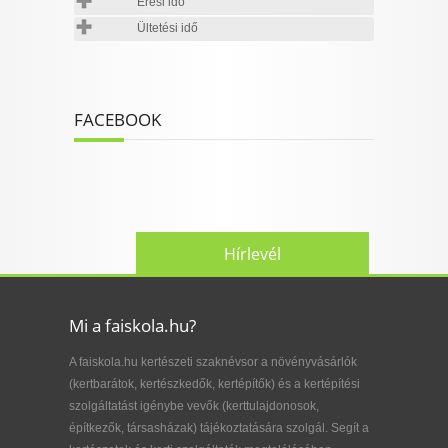
Érési idő
Ültetési idő
FACEBOOK
Hírlevél
Mi a faiskola.hu?
A faiskola.hu kertészeti szaknévsor a növényvásárlók
(kertbarátok, kertészkedők, kertépítők) és a kertépítési
szolgáltatást igénybe vevők (kerttulajdonosok,
építkezők, társasházak) tájékoztatására szolgál. Segít a