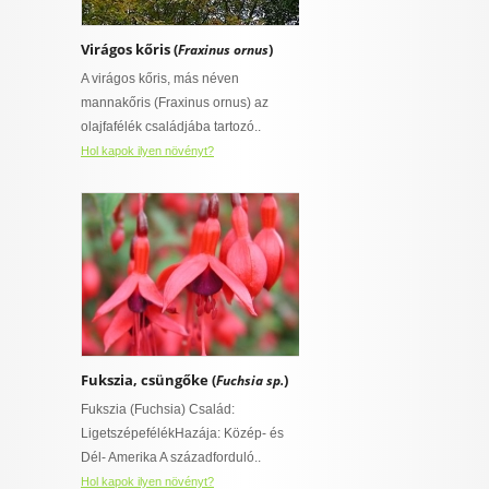
Virágos kőris (
)
Fraxinus ornus
A virágos kőris, más néven
mannakőris (Fraxinus ornus) az
olajfafélék családjába tartozó..
Hol kapok ilyen növényt?
Fukszia, csüngőke (
)
Fuchsia sp.
Fukszia (Fuchsia) Család:
LigetszépefélékHazája: Közép- és
Dél- Amerika A századforduló..
Hol kapok ilyen növényt?