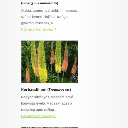
(
)
Elaeagnus umbellata
Alakja: cserje, nyárizöld, 4 m magas,
széles termet. Hajtása: az ágai
gyakran tövisesek, a..
Hol kapok ilyen növényt?
Korbácsliliom (
)
Eremurus sp.
Nagyon látványos, magasra növő
hagymás évelő. Magas virágzata
rengeteg apró csillag,..
Hol kapok ilyen növényt?