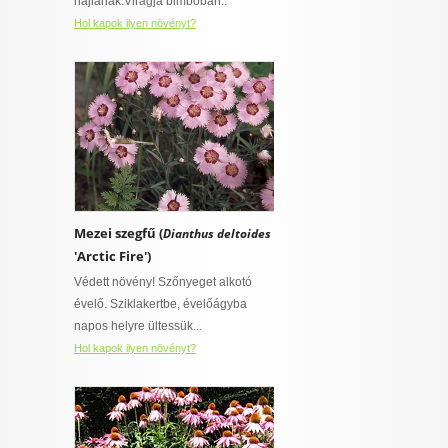
hajlanak.Virágja bimbóban..
Hol kapok ilyen növényt?
Mezei szegfű (
Dianthus deltoides
'Arctic Fire')
Védett növény! Szőnyeget alkotó
évelő. Sziklakertbe, évelőágyba
napos helyre ültessük...
Hol kapok ilyen növényt?