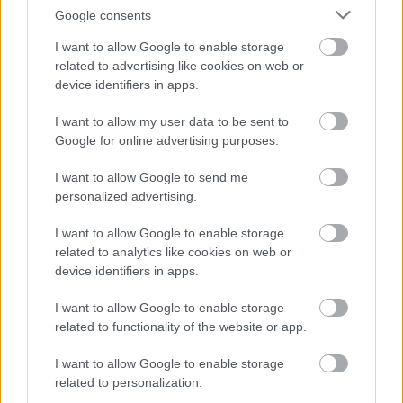
Google consents
I want to allow Google to enable storage
related to advertising like cookies on web or
device identifiers in apps.
I want to allow my user data to be sent to
Google for online advertising purposes.
Virágzási idő » Június
Tulajdonság hozzáadása
I want to allow Google to send me
sű
personalized advertising.
rka
ő
ika, burgonya
I want to allow Google to enable storage
yógynövény
ölcs
related to analytics like cookies on web or
device identifiers in apps.
g
ég
I want to allow Google to enable storage
related to functionality of the website or app.
ít (egész évben
kséges
Gyöngyvirágcserje (
Deutzia
I want to allow Google to enable storage
'Pink Pom-pom')
hybrida
related to personalization.
ő
MAGASSÁG: 1-1,5 m magas, dúsan