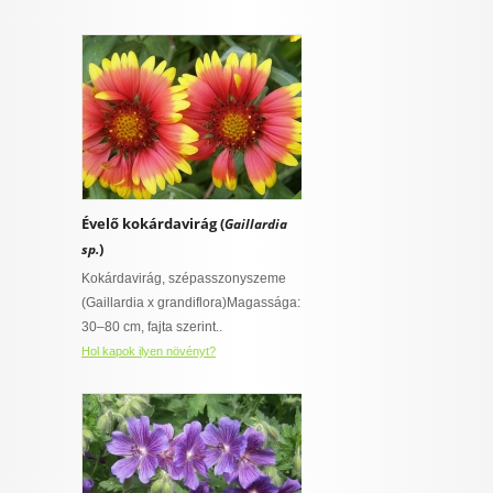
Évelő kokárdavirág (
Gaillardia
)
sp.
Kokárdavirág, szépasszonyszeme
(Gaillardia x grandiflora)Magassága:
30–80 cm, fajta szerint..
Hol kapok ilyen növényt?