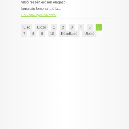
felső részén erősen elágazó
koronájú lombhullató fa...
Hol kapok ilyen növényt?
Első
Előző
1
2
3
4
5
6
7
8
9
10
Következő
Utolsó