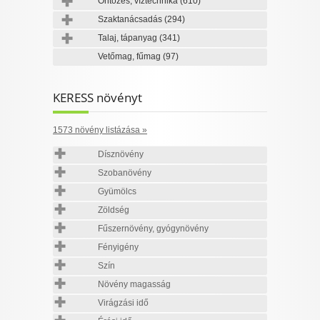
Öntözés, víztechnika
(610)
Szaktanácsadás
(294)
Talaj, tápanyag
(341)
Vetőmag, fűmag
(97)
KERESS növényt
1573 növény listázása »
Dísznövény
Szobanövény
Gyümölcs
Zöldség
Fűszernövény, gyógynövény
Fényigény
Szín
Növény magasság
Virágzási idő