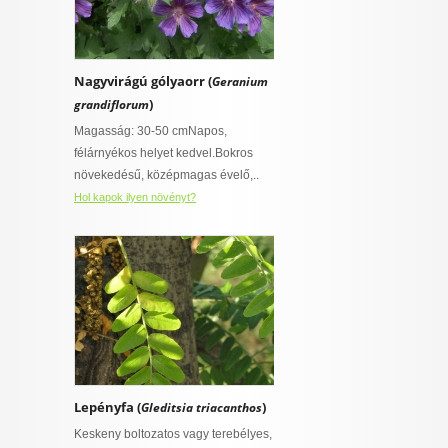
Nagyvirágú gólyaorr (
Geranium
)
grandiflorum
Magasság: 30-50 cmNapos,
félárnyékos helyet kedvel.Bokros
növekedésű, középmagas évelő,..
Hol kapok ilyen növényt?
Lepényfa (
)
Gleditsia triacanthos
Keskeny boltozatos vagy terebélyes,