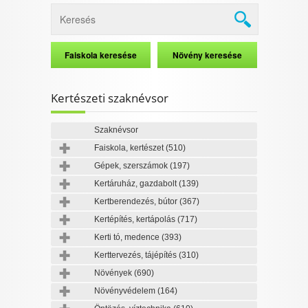
Kertészeti szaknévsor
Szaknévsor
Faiskola, kertészet
(510)
Gépek, szerszámok
(197)
Kertáruház, gazdabolt
(139)
Kertberendezés, bútor
(367)
Kertépítés, kertápolás
(717)
Kerti tó, medence
(393)
Kerttervezés, tájépítés
(310)
Növények
(690)
Növényvédelem
(164)