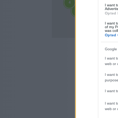
4
4
I want 
2
2
Advertis
3
3
3
3
Opted 
4
4
10
I want t
10
of my P
was col
Opted 
Google 
I want t
web or d
I want t
purpose
I want 
I want t
web or d