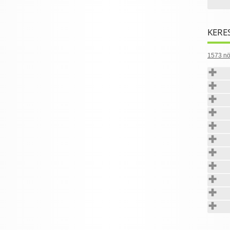
KERE
1573 nö