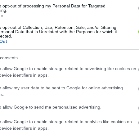
8
8
2
2
to opt-out of processing my Personal Data for Targeted
2
2
ing.
2
2
In
12
12
o opt-out of Collection, Use, Retention, Sale, and/or Sharing
ersonal Data that Is Unrelated with the Purposes for which it
lected.
Out
consents
o allow Google to enable storage related to advertising like cookies on
evice identifiers in apps.
o allow my user data to be sent to Google for online advertising
s.
to allow Google to send me personalized advertising.
o allow Google to enable storage related to analytics like cookies on
evice identifiers in apps.