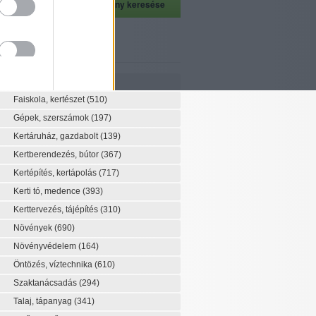
szeti szaknévsor
Szaknévsor
Faiskola, kertészet
(510)
Gépek, szerszámok
(197)
Kertáruház, gazdabolt
(139)
Kertberendezés, bútor
(367)
Kertépítés, kertápolás
(717)
Kerti tó, medence
(393)
Kerttervezés, tájépítés
(310)
Növények
(690)
Növényvédelem
(164)
Öntözés, víztechnika
(610)
Szaktanácsadás
(294)
Talaj, tápanyag
(341)