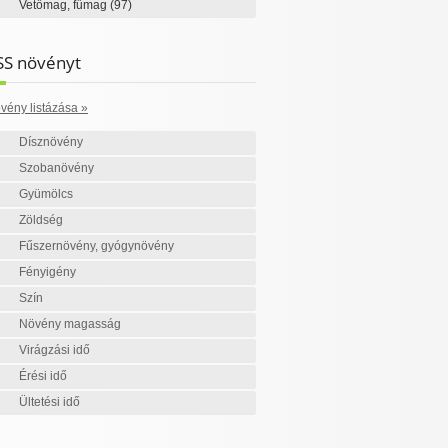
Vetőmag, fűmag
(97)
SS növényt
vény listázása »
Dísznövény
Szobanövény
Gyümölcs
Zöldség
Fűszernövény, gyógynövény
Fényigény
Szín
Növény magasság
Virágzási idő
Érési idő
Ültetési idő