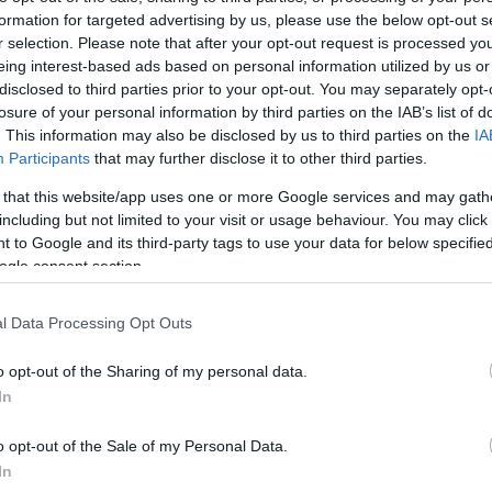
formation for targeted advertising by us, please use the below opt-out s
Jelszó
Emlékezzen rám
r selection. Please note that after your opt-out request is processed y
eing interest-based ads based on personal information utilized by us or
nevét?
Regisztráció
disclosed to third parties prior to your opt-out. You may separately opt-
térképes szaknévsora
losure of your personal information by third parties on the IAB’s list of
. This information may also be disclosed by us to third parties on the
IA
KERTÉSZ ÉS KERTÉSZET REGISZTRÁCIÓ
NÖVÉNYKATALÓGUS
Participants
that may further disclose it to other third parties.
 that this website/app uses one or more Google services and may gath
including but not limited to your visit or usage behaviour. You may click 
 to Google and its third-party tags to use your data for below specifi
ogle consent section.
5
5
5
5
6
6
7
7
l Data Processing Opt Outs
6
6
16
16
9
9
3
2
3
o opt-out of the Sharing of my personal data.
16
16
143
143
14
14
3
3
In
4
4
2
2
6
6
o opt-out of the Sale of my Personal Data.
4
4
3
7
7
3
In
5
5