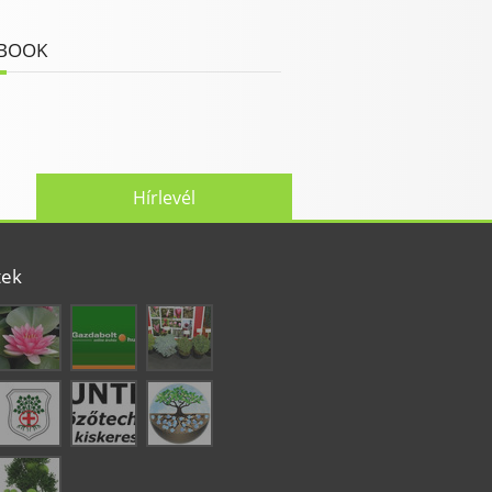
BOOK
Hírlevél
tek