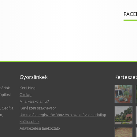
FACE
Gyorslinkek
Kertésze
sárlók
Kerti blog
építési
Címlap
Mi a Faiskola.hu?
. Segít a
Kertészeti szaknévsor
n,
Útmutató a regisztrációhoz és a szaknévsori adatlap
kitöltéséhez
Adatkezelési tájékoztató