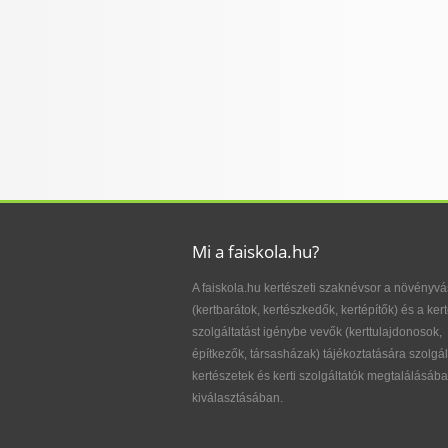
Mi a faiskola.hu?
A faiskola.hu kertészeti szaknévsor a növényvá
(kertbarátok, kertészkedők, kertépítők) és a kert
szolgáltatást igénybe vevők (kerttulajdonosok,
építkezők, társasházak) tájékoztatására szolgál
kertészetek és kerti szolgáltatók megtalálásába
kiválasztásában.