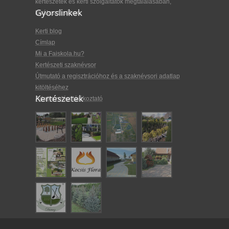
kertészetek és kerti szolgáltatók megtalálásában,
Gyorslinkek
kiválasztásában.
Kerti blog
Címlap
Mi a Faiskola.hu?
Kertészeti szaknévsor
Útmutató a regisztrációhoz és a szaknévsori adatlap
kitöltéséhez
Kertészetek
Adatkezelési tájékoztató