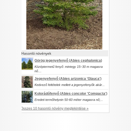
I want to allow Google to enable storage
related to security, including authentication
functionality and fraud prevention, and other
user protection.
CONFIRM
Hasonló növények
Görög jegenyefenyő (
Abies cephalonica
)
Középtermetű fenyő: mintegy 15–30 m magasra
Data Deletion
Data Access
Privacy Policy
nő....
Jegenyefenyő (
Abies arizonica
'Glauca')
Kedvező feltételek mellett a jegenyefenyők akár...
Kolorádófenyő (
Abies concolor
'Compacta')
Eredeti termőhelyein 50-60 méter magasra nő;...
Összes 10 hasonló növény megtekintése »