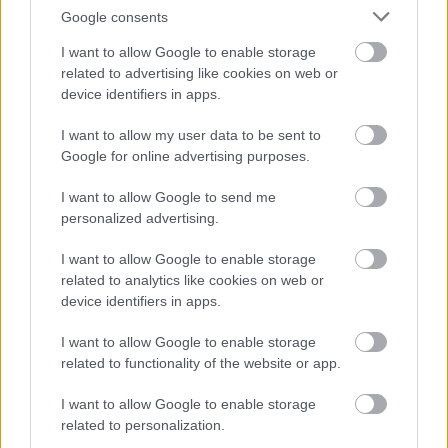
Google consents
I want to allow Google to enable storage
A kisebb termetű fenyőfélék közé tartozik: csak 10–
related to advertising like cookies on web or
15 méter magasra nő meg.
device identifiers in apps.
Mutatós, piros, termős tobozvirágai májusban nyílnak. A
I want to allow my user data to be sent to
felálló tobozok augusztus elejétől lilásbarnára
Google for online advertising purposes.
színesednek. A megérett toboz pikkelyekre hullik szét, és
a fán csak a felálló toboztengely marad.
I want to allow Google to send me
Bővebben:
personalized advertising.
http://hu.wikipedia.org/wiki/Koreai_jegenyefenyő
I want to allow Google to enable storage
related to analytics like cookies on web or
device identifiers in apps.
I want to allow Google to enable storage
related to functionality of the website or app.
I want to allow Google to enable storage
related to personalization.