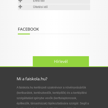
Érési idő
Ültetési idő
FACEBOOK
Hírlevél
Mi a faiskola.hu?
A faiskola.hu kertészeti szaknévsor a növényvásárlók
(kertbarátok, kertészkedők, kertépítők) és a kertépítési
szolgáltatást igénybe vevők (kerttulajdonosok,
építkezők, társasházak) tájékoztatására szolgál. Segít a