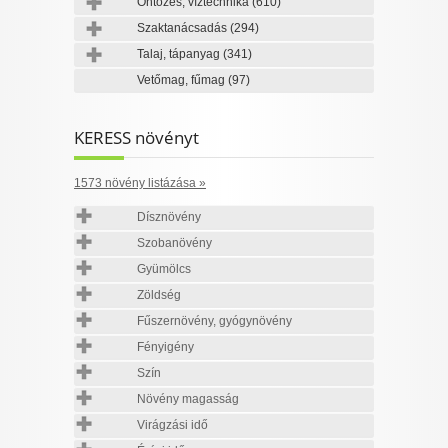
Öntözés, víztechnika
(610)
Szaktanácsadás
(294)
Talaj, tápanyag
(341)
Vetőmag, fűmag
(97)
KERESS növényt
1573 növény listázása »
Dísznövény
Szobanövény
Gyümölcs
Zöldség
Fűszernövény, gyógynövény
Fényigény
Szín
Növény magasság
Virágzási idő