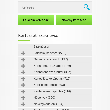
Kertészeti szaknévsor
Szaknévsor
Faiskola, kertészet
(510)
Gépek, szerszámok
(197)
Kertáruház, gazdabolt
(139)
Kertberendezés, bútor
(367)
Kertépítés, kertápolás
(717)
Kerti tó, medence
(393)
Kerttervezés, tájépítés
(310)
Növények
(690)
Növényvédelem
(164)