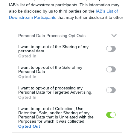
Felhasználónév
Bejelentkezés
IAB’s list of downstream participants. This information may
also be disclosed by us to third parties on the
IAB’s List of
faiskola.hu
Jelszó
Downstream Participants
that may further disclose it to other
third parties.
Kertészeti, kerti termékek és szolgáltatások térképes
Emlékezzen
szaknévsora
Please note that this website/app uses one or more Google
Personal Data Processing Opt Outs
services and may gather and store information including but
rám
not limited to your visit or usage behaviour. You may click to
I want to opt-out of the Sharing of my
personal data.
grant or deny consent to Google and its third-party tags to
Opted In
CÍMLAP
Elfelejtette jelszavát?
Elfelejtette felhasználónevét?
use your data for below specified purposes in below Google
Regisztráció
consent section.
I want to opt-out of the Sale of my
Personal Data.
MI A FAISKOLA.HU?
Opted In
I want to opt-out of processing my
KERTÉSZ ÉS KERTÉSZET REGISZTRÁCIÓ
Personal Data for Targeted Advertising.
Opted In
NÖVÉNYKATALÓGUS
I want to opt-out of Collection, Use,
Retention, Sale, and/or Sharing of my
Personal Data that Is Unrelated with the
Koreai jegenyefenyő
Purposes for which it was collected.
Opted Out
(
Abies koreana
)