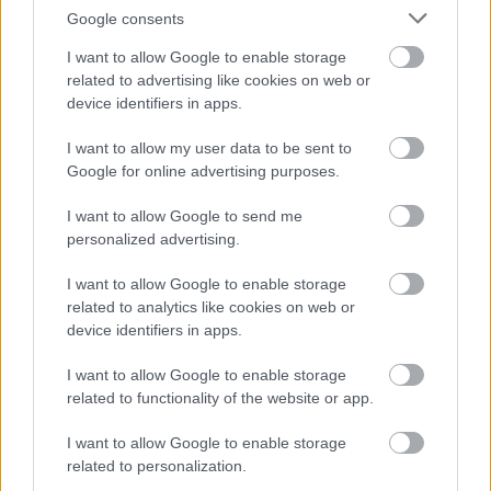
Google consents
I want to allow Google to enable storage
related to advertising like cookies on web or
device identifiers in apps.
I want to allow my user data to be sent to
Google for online advertising purposes.
I want to allow Google to send me
Tulajdonság hozzáadása
personalized advertising.
sű
rka
ő
I want to allow Google to enable storage
ika, burgonya
related to analytics like cookies on web or
yógynövény
ölcs
device identifiers in apps.
g
ég
I want to allow Google to enable storage
related to functionality of the website or app.
ít (egész évben
kséges
I want to allow Google to enable storage
Korai juhar (
Acer platanoides
related to personalization.
'Columnare')