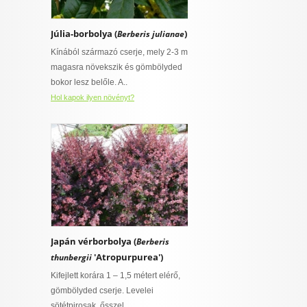
Júlia-borbolya (
)
Berberis julianae
Kínából származó cserje, mely 2-3 m
magasra növekszik és gömbölyded
bokor lesz belőle. A..
Hol kapok ilyen növényt?
Japán vérborbolya (
Berberis
'Atropurpurea')
thunbergii
Kifejlett korára 1 – 1,5 métert elérő,
gömbölyded cserje. Levelei
sötétpirosak, ősszel..