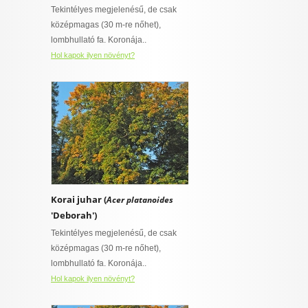
ő
Tekintélyes megjelenésű, de csak
I want to allow Google to enable storage
 virágnak
középmagas (30 m-re nőhet),
related to security, including authentication
talajt igénylő
lombhullató fa. Koronája..
functionality and fraud prevention, and other
ny
user protection.
Hol kapok ilyen növényt?
övény
CONFIRM
ylő
ajt igénylő
Data Deletion
Data Access
Privacy Policy
rő
Korai juhar (
Acer platanoides
szban gazdag,
'Deborah')
épességű
 is van
Tekintélyes megjelenésű, de csak
t igényel
középmagas (30 m-re nőhet),
lombhullató fa. Koronája..
Hol kapok ilyen növényt?