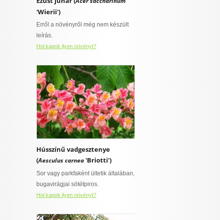
Ezüst juhar (
Acer saccharinum
'Wierii')
Erről a növényről még nem készült
leírás.
Hol kapok ilyen növényt?
Hússzínű vadgesztenye
(
'Briotti')
Aesculus carnea
Sor vagy parkfaként ültetik általában,
bugavirágjai sötétpiros.
Hol kapok ilyen növényt?