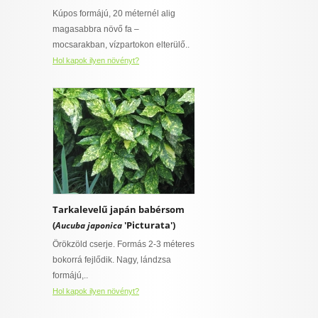
Kúpos formájú, 20 méternél alig
magasabbra növő fa –
mocsarakban, vízpartokon elterülő..
Hol kapok ilyen növényt?
Tarkalevelű japán babérsom
(
'Picturata')
Aucuba japonica
Örökzöld cserje. Formás 2-3 méteres
bokorrá fejlődik. Nagy, lándzsa
formájú,..
Hol kapok ilyen növényt?