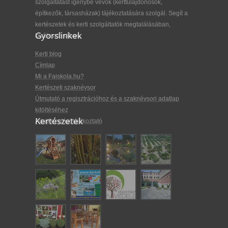
szolgáltatást igénybe vevők (kerttulajdonosok,
építkezők, társasházak) tájékoztatására szolgál. Segít a
kertészetek és kerti szolgáltatók megtalálásában,
Gyorslinkek
kiválasztásában.
Kerti blog
Címlap
Mi a Faiskola.hu?
Kertészeti szaknévsor
Útmutató a regisztrációhoz és a szaknévsori adatlap
kitöltéséhez
Kertészetek
Adatkezelési tájékoztató