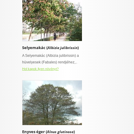
Selyemakác (
)
Albizia julibrissin
A Selyemakác (Albizia julibrissin) a
hüvelyesek (Fabales) rendjéhez,..
Hol kapok ilyen növényt?
Enyves éger (
)
Alnus glutinosa