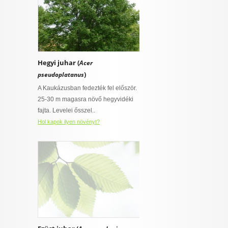
Hegyi juhar (
Acer
)
pseudoplatanus
A Kaukázusban fedezték fel először.
25-30 m magasra növő hegyvidéki
fajta. Levelei ősszel..
Hol kapok ilyen növényt?