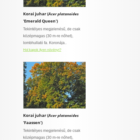
Korai juhar (
Acer platanoides
'Emerald Queen')
Tekintélyes megjelenésű, de csak
középmagas (30 m-re nőhet),
lombhullató fa. Koronája..
Hol kapok ilyen növényt?
Korai juhar (
Acer platanoides
'Faassen')
Tekintélyes megjelenésű, de csak
középmagas (30 m-re nőhet),