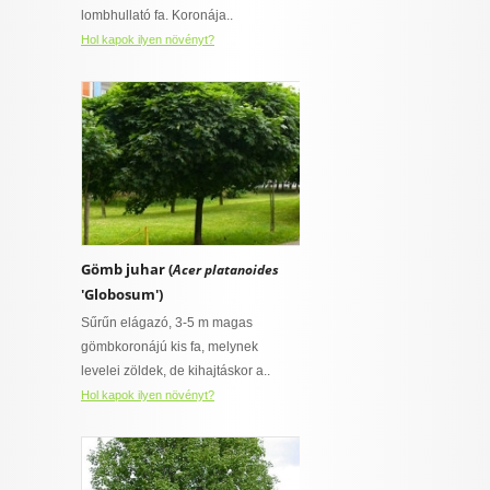
lombhullató fa. Koronája..
Hol kapok ilyen növényt?
Gömb juhar (
Acer platanoides
'Globosum')
Sűrűn elágazó, 3-5 m magas
gömbkoronájú kis fa, melynek
levelei zöldek, de kihajtáskor a..
Hol kapok ilyen növényt?