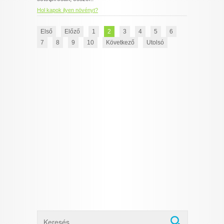
Hol kapok ilyen növényt?
Első
Előző
1
2
3
4
5
6
7
8
9
10
Következő
Utolsó