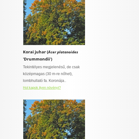
Korai juhar (
Acer platanoides
'Drummondii')
Tekintélyes megjelenésű, de csak
középmagas (30 m-re nőhet),
lombhullató fa. Koronája..
Hol kapok ilyen növényt?