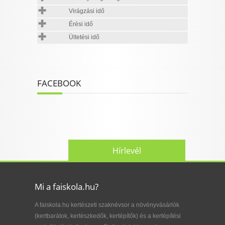
Virágzási idő
Érési idő
Ültetési idő
FACEBOOK
Hírlevél
Mi a faiskola.hu?
A faiskola.hu kertészeti szaknévsor a növényvásárlók
(kertbarátok, kertészkedők, kertépítők) és a kertépítési