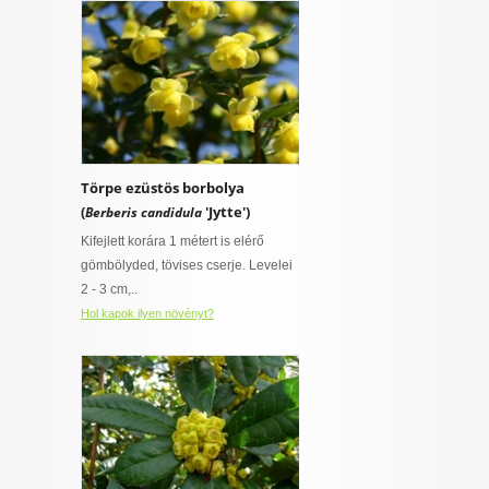
Törpe ezüstös borbolya
(
'Jytte')
Berberis candidula
Kifejlett korára 1 métert is elérő
gömbölyded, tövises cserje. Levelei
2 - 3 cm,..
Hol kapok ilyen növényt?