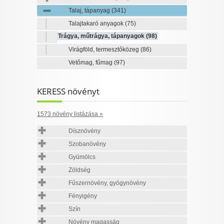
Talaj, tápanyag
(341)
Talajtakaró anyagok
(75)
Trágya, műtrágya, tápanyagok
(98)
Virágföld, termesztőközeg
(86)
Vetőmag, fűmag
(97)
KERESS növényt
1573 növény listázása »
Dísznövény
Szobanövény
Gyümölcs
Zöldség
Fűszernövény, gyógynövény
Fényigény
Szín
Növény magasság