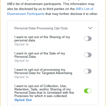
Felhasználónév
Bejelentkezés
IAB’s list of downstream participants. This information may
also be disclosed by us to third parties on the
IAB’s List of
faiskola.hu
Jelszó
Downstream Participants
that may further disclose it to other
third parties.
Kertészeti, kerti termékek és szolgáltatások térképes
Emlékezzen
szaknévsora
Please note that this website/app uses one or more Google
Personal Data Processing Opt Outs
services and may gather and store information including but
rám
not limited to your visit or usage behaviour. You may click to
I want to opt-out of the Sharing of my
personal data.
grant or deny consent to Google and its third-party tags to
Opted In
CÍMLAP
Elfelejtette jelszavát?
Elfelejtette felhasználónevét?
use your data for below specified purposes in below Google
Regisztráció
consent section.
I want to opt-out of the Sale of my
Personal Data.
MI A FAISKOLA.HU?
Opted In
I want to opt-out of processing my
KERTÉSZ ÉS KERTÉSZET REGISZTRÁCIÓ
Personal Data for Targeted Advertising.
Opted In
NÖVÉNYKATALÓGUS
I want to opt-out of Collection, Use,
Retention, Sale, and/or Sharing of my
Personal Data that Is Unrelated with the
Purposes for which it was collected.
PRENOR Kertészeti és
Opted Out
Parképítő Kft. növényei