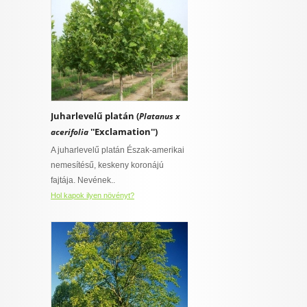
Juharlevelű platán (
Platanus x
''Exclamation'')
acerifolia
A juharlevelű platán Észak-amerikai
nemesítésű, keskeny koronájú
fajtája. Nevének..
Hol kapok ilyen növényt?