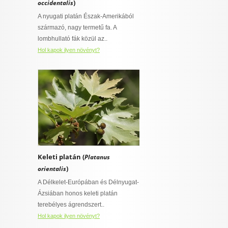
)
occidentalis
I want to allow Google to enable storage
ő
A nyugati platán Észak-Amerikából
 virágnak
related to security, including authentication
származó, nagy termetű fa. A
functionality and fraud prevention, and other
talajt igénylő
lombhullató fák közül az..
user protection.
ny
Hol kapok ilyen növényt?
övény
CONFIRM
ylő
ajt igénylő
Data Deletion
Data Access
Privacy Policy
rő
Keleti platán (
Platanus
szban gazdag,
)
orientalis
épességű
 is van
A Délkelet-Európában és Délnyugat-
t igényel
Ázsiában honos keleti platán
terebélyes ágrendszert..
Hol kapok ilyen növényt?