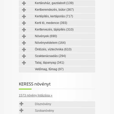
Kertáruház, gazdabolt
(139)
Kertberendezés, bútor
(367)
Kertépítés, kertápolás
(717)
Kerti tó, medence
(393)
Kerttervezés, tájépítés
(310)
Növények
(690)
Növényvédelem
(164)
Öntözés, víztechnika
(610)
Szaktanácsadás
(294)
Talaj, tápanyag
(341)
Vetőmag, fűmag
(97)
KERESS növényt
1573 növény listázása »
Dísznövény
Szobanövény