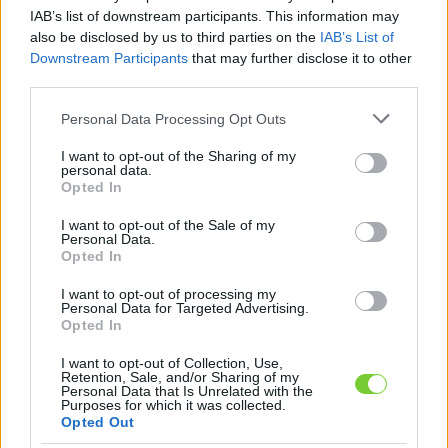
Felhasználónév
Bejelentkezés
IAB’s list of downstream participants. This information may
also be disclosed by us to third parties on the
IAB’s List of
faiskola.hu
Jelszó
Downstream Participants
that may further disclose it to other
third parties.
Kertészeti, kerti termékek és szolgáltatások térképes
Emlékezzen
szaknévsora
Please note that this website/app uses one or more Google
Personal Data Processing Opt Outs
services and may gather and store information including but
rám
not limited to your visit or usage behaviour. You may click to
I want to opt-out of the Sharing of my
personal data.
grant or deny consent to Google and its third-party tags to
Opted In
CÍMLAP
Elfelejtette jelszavát?
Elfelejtette felhasználónevét?
use your data for below specified purposes in below Google
Regisztráció
consent section.
I want to opt-out of the Sale of my
Personal Data.
MI A FAISKOLA.HU?
Opted In
I want to opt-out of processing my
KERTÉSZ ÉS KERTÉSZET REGISZTRÁCIÓ
Personal Data for Targeted Advertising.
Opted In
NÖVÉNYKATALÓGUS
I want to opt-out of Collection, Use,
Retention, Sale, and/or Sharing of my
Personal Data that Is Unrelated with the
Purposes for which it was collected.
Mi hasonlít a(z) Juharlevelű
Opted Out
platán (
Platanus x
acerifolia
) növényhez?