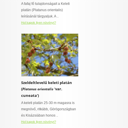
A fafaj fő tulajdonságait a Keleti
platán (Platanus orientalis)
leírásánál tárgyaljuk. A ..
Hol kapok ilyen növényt?
Szeldeltlevelű keleti platán
(
'var.
Platanus orientalis
cuneata')
A keleti platán 25-30 m magasra is
megnövő, ritkább, Görögországban
és Kisázsiában honos ..
Hol kapok ilyen növényt?