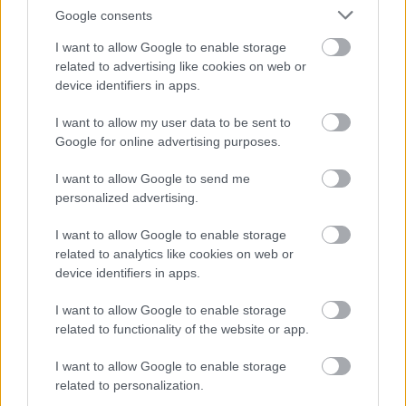
Google consents
I want to allow Google to enable storage
related to advertising like cookies on web or
device identifiers in apps.
I want to allow my user data to be sent to
Google for online advertising purposes.
I want to allow Google to send me
personalized advertising.
Tulajdonság hozzáadása
sű
I want to allow Google to enable storage
rka
ő
related to analytics like cookies on web or
ika, burgonya
device identifiers in apps.
yógynövény
ölcs
I want to allow Google to enable storage
g
ég
related to functionality of the website or app.
ít (egész évben
kséges
I want to allow Google to enable storage
related to personalization.
Nyugati platán (
Platanus