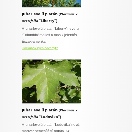
Juharlevelű platán (
Platanus x
''Liberty'')
acerifolia
A juharlevelű platán 'Liberty' nevű, a
'Columbia' mellett a másik jelentős
Észak-amerikai..
Hol kapok ilyen növényt?
Juharlevelű platán (
Platanus x
''Ludovika'')
acerifolia
A juharlevelű platán 'Ludovika' nevű,
magyar nemesítésű fajtája. Az