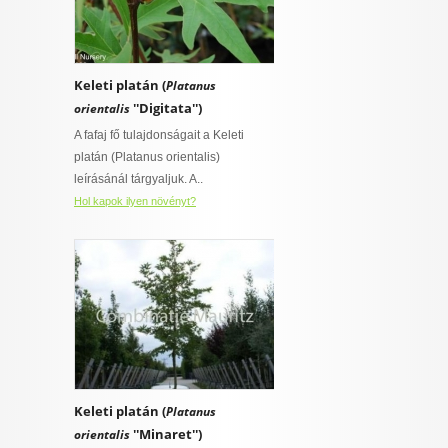
Keleti platán (
Platanus
''Digitata'')
orientalis
A fafaj fő tulajdonságait a Keleti
platán (Platanus orientalis)
leírásánál tárgyaljuk. A..
Hol kapok ilyen növényt?
Keleti platán (
Platanus
''Minaret'')
orientalis