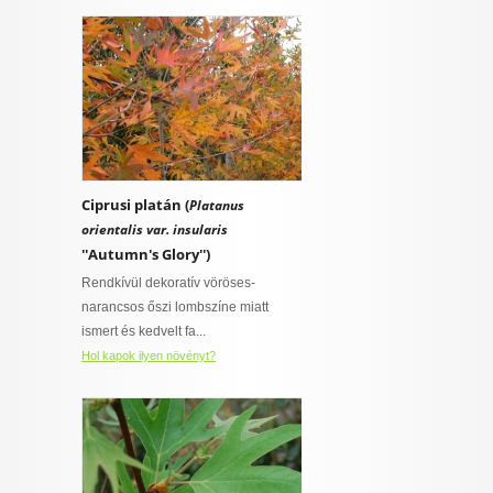
Ciprusi platán (
Platanus
orientalis var. insularis
''Autumn's Glory'')
Rendkívül dekoratív vöröses-
narancsos őszi lombszíne miatt
ismert és kedvelt fa...
Hol kapok ilyen növényt?