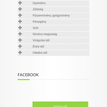
Gyümölcs
Zöldség
Fűszernövény, gyógynövény
Fényigény
Szín
Növény magasság
Virágzási idő
Érési idő
Ültetési idő
FACEBOOK
Hírlevél