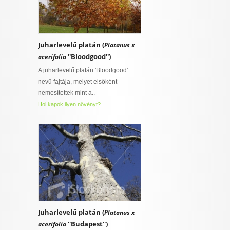
Juharlevelű platán (
Platanus x
''Bloodgood'')
acerifolia
A juharlevelű platán 'Bloodgood'
nevű fajtája, melyet elsőként
nemesítettek mint a..
Hol kapok ilyen növényt?
Juharlevelű platán (
Platanus x
''Budapest'')
acerifolia