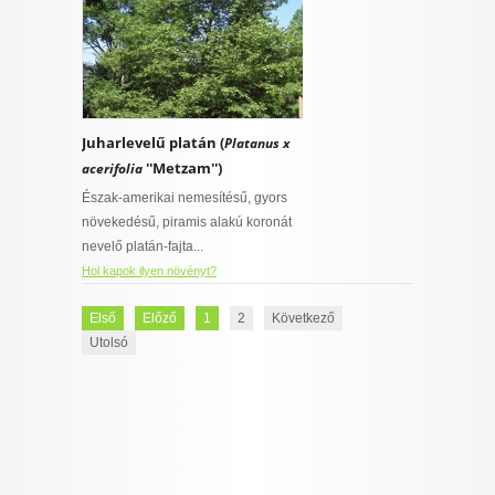
Juharlevelű platán (
Platanus x
''Metzam'')
acerifolia
Észak-amerikai nemesítésű, gyors
növekedésű, piramis alakú koronát
nevelő platán-fajta...
Hol kapok ilyen növényt?
Első
Előző
1
2
Következő
Utolsó