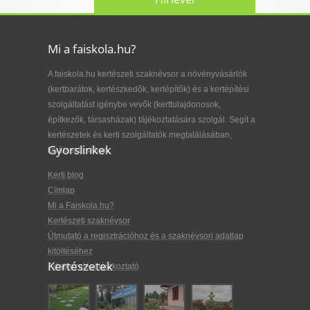
Mi a faiskola.hu?
A faiskola.hu kertészeti szaknévsor a növényvásárlók
(kertbarátok, kertészkedők, kertépítők) és a kertépítési
szolgáltatást igénybe vevők (kerttulajdonosok,
építkezők, társasházak) tájékoztatására szolgál. Segít a
kertészetek és kerti szolgáltatók megtalálásában,
Gyorslinkek
kiválasztásában.
Kerti blog
Címlap
Mi a Faiskola.hu?
Kertészeti szaknévsor
Útmutató a regisztrációhoz és a szaknévsori adatlap
kitöltéséhez
Kertészetek
Adatkezelési tájékoztató