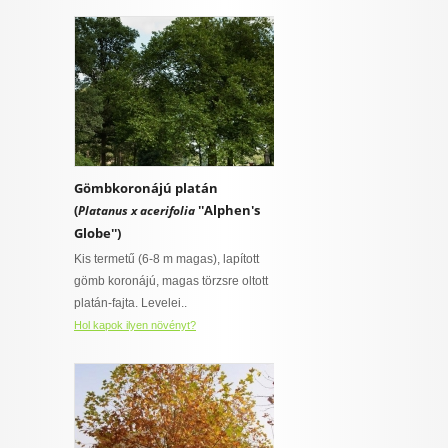
Gömbkoronájú platán
(
''Alphen's
Platanus x acerifolia
Globe'')
Kis termetű (6-8 m magas), lapított
gömb koronájú, magas törzsre oltott
platán-fajta. Levelei..
Hol kapok ilyen növényt?