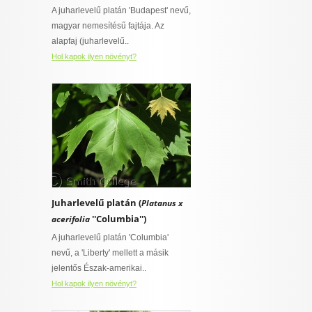
A juharlevelű platán 'Budapest' nevű,
magyar nemesítésű fajtája. Az
alapfaj (juharlevelű..
Hol kapok ilyen növényt?
Juharlevelű platán (
Platanus x
''Columbia'')
acerifolia
A juharlevelű platán 'Columbia'
nevű, a 'Liberty' mellett a másik
jelentős Észak-amerikai..
Hol kapok ilyen növényt?