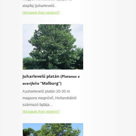
alapfaj (juharlevelű..
Hol kapok ilyen növényt?
Juharlevelű platán (
Platanus x
''Malburg'')
acerifolia
A juharlevelű platán 20-30 m
magasra megnövő, Hollandiából
származó fajtája...
Hol kapok ilyen növényt?