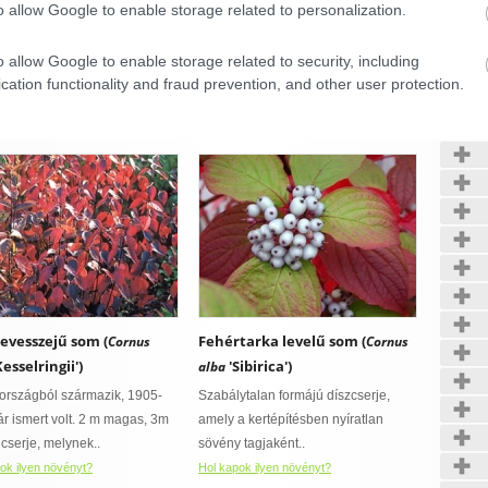
o allow Google to enable storage related to personalization.
'Pendula')
'Bouleward')
atensis
MAGASSÁG: 5-8 m magas, de
ylag gyors növekedésű,
o allow Google to enable storage related to security, including
nagyon lassan nőLOMB: ezüstös
növő fajta. Kifejlett korára
Kerté
cation functionality and fraud prevention, and other user protection.
kék tűlevelek, fiatal hajtásai..
10-12 métert is..
Hol kapok ilyen növényt?
ok ilyen növényt?
CONFIRM
Data Deletion
Data Access
Privacy Policy
evesszejű som (
Fehértarka levelű som (
Cornus
Cornus
esselringii')
'Sibirica')
alba
rszágból származik, 1905-
Szabálytalan formájú díszcserje,
r ismert volt. 2 m magas, 3m
amely a kertépítésben nyíratlan
 cserje, melynek..
sövény tagjaként..
ok ilyen növényt?
Hol kapok ilyen növényt?