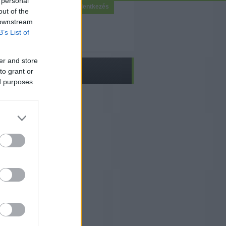
 personal
Bejelentkezés
out of the
 downstream
B’s List of
er and store
to grant or
ed purposes