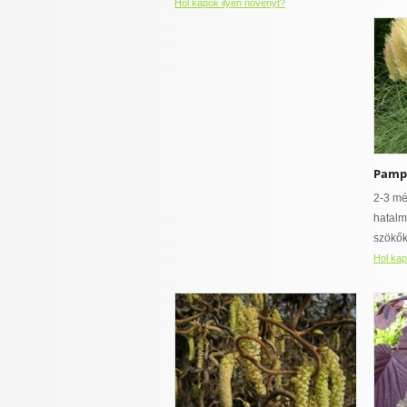
Hol kapok ilyen növényt?
Pampa
2-3 mé
hatalm
szökők
Hol kap