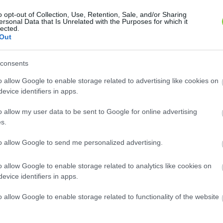
o opt-out of Collection, Use, Retention, Sale, and/or Sharing
ersonal Data that Is Unrelated with the Purposes for which it
lected.
Out
sznye (
Japánbirs (
Cerasus avium
Chaenomeles
')
)
japonica
consents
esznye (Prunus subg.
Magassága: 1-1,5 méter.Tojásdad
s) a rózsafélék (Rosaceae)
levelei és tavasszal bőven nyíló
o allow Google to enable storage related to advertising like cookies on
artozó Prunus nemzetség..
piros vagy narancsvörös..
evice identifiers in apps.
ok ilyen növényt?
Hol kapok ilyen növényt?
o allow my user data to be sent to Google for online advertising
s.
to allow Google to send me personalized advertising.
o allow Google to enable storage related to analytics like cookies on
evice identifiers in apps.
o allow Google to enable storage related to functionality of the website
ő (szomorú) nootka
Szavára hamisciprus
ciprus (
(
Chamaecyparis
Chamaecyparis pisifera