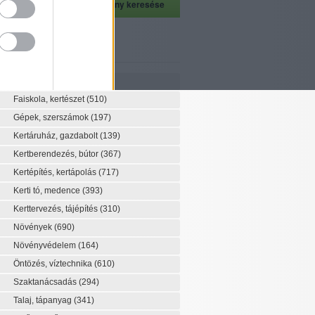
szeti szaknévsor
Szaknévsor
Faiskola, kertészet
(510)
Gépek, szerszámok
(197)
Kertáruház, gazdabolt
(139)
Kertberendezés, bútor
(367)
Kertépítés, kertápolás
(717)
Kerti tó, medence
(393)
Kerttervezés, tájépítés
(310)
Növények
(690)
Növényvédelem
(164)
Öntözés, víztechnika
(610)
Szaktanácsadás
(294)
Talaj, tápanyag
(341)