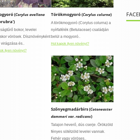
FACE
gyoró (
Törökmogyoró (
)
Corylus avellana
Corylus colurna
orubra')
A törökmogyoró (Corylus colurna) a
ságtűrő bokor, levelei
nyírfafélék (Betulaceae) családján
áskor vörösek. Dísznövényként
belül a mogyoró..
 virágzása és..
Hol kapok ilyen növényt?
ok ilyen növényt?
Szőnyegmadárbirs (
Cotoneaster
)
dammeri var. radicans
Talajon heverő, dús cserje. Örökzöld
fényes sötétzöld levelei vannak.
Fehér vagy vöröses..