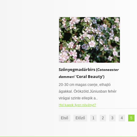
Szőnyegmadárbirs (
Cotoneaster
'Coral Beauty')
dammeri
20-30 cm magas cserje, elhajló
ágakkal. Örökzöld.Júniusban fehér
virágai szinte ellepik a..
Hol kapok ilyen növényt?
Első
Előző
1
2
3
4
5