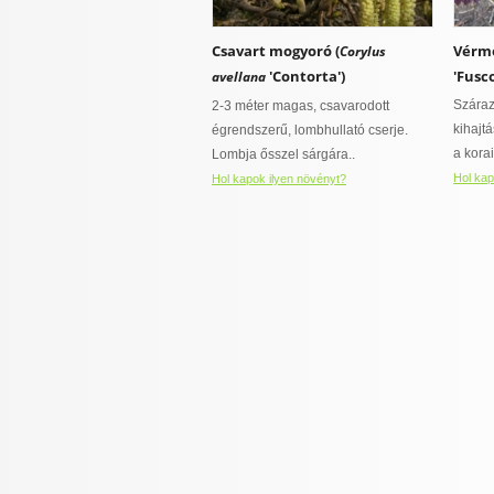
Csavart mogyoró (
Vérmo
Corylus
'Contorta')
'Fusc
avellana
Száraz
2-3 méter magas, csavarodott
kihajt
égrendszerű, lombhullató cserje.
a korai
Lombja ősszel sárgára..
Hol kap
Hol kapok ilyen növényt?