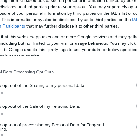
eing interest-based ads based on personal information utilized by us or
Jelszó
Emlékezzen rám
disclosed to third parties prior to your opt-out. You may separately opt-
losure of your personal information by third parties on the IAB’s list of
. This information may also be disclosed by us to third parties on the
IA
nevét?
Regisztráció
Participants
that may further disclose it to other third parties.
térképes szaknévsora
 that this website/app uses one or more Google services and may gath
KERTÉSZ ÉS KERTÉSZET REGISZTRÁCIÓ
NÖVÉNYKATALÓGUS
including but not limited to your visit or usage behaviour. You may click 
 to Google and its third-party tags to use your data for below specifi
ogle consent section.
l Data Processing Opt Outs
o opt-out of the Sharing of my personal data.
In
o opt-out of the Sale of my Personal Data.
In
to opt-out of processing my Personal Data for Targeted
ing.
In