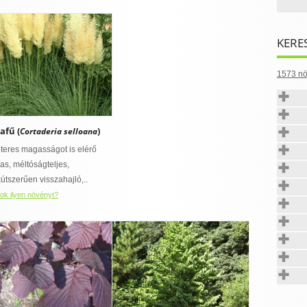
KERE
1573 nö
fű (
)
Cortaderia selloana
teres magasságot is elérő
as, méltóságteljes,
útszerűen visszahajló,..
ok ilyen növényt?