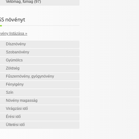
Vetőmag, fűmag
(97)
SS növényt
vény listázása »
Dísznövény
Szobanövény
Gyümölcs
Zöldség
Fűszernövény, gyógynövény
Fényigény
Szín
Növény magasság
Virágzási idő
Érési idő
Ültetési idő