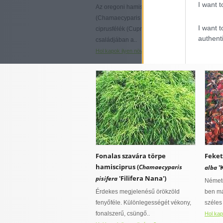
I want t
nootk
talajokat kedvel
páraigényes
Az oregoni hamisciprus
hűvös mikroklímát igényel
(Chamaecyparis lawsoniana) a
Viszon
I want t
ciprusfélék (Cupressaceae)
nagyra 
authenti
családjában a..
akár a 
Hol kapok ilyen növényt?
Hol kap
Fonalas szavára törpe
Feket
hamisciprus (
Chamaecyparis
'K
alba
'Filifera Nana')
pisifera
Németo
Érdekes megjelenésű örökzöld
ben má
fenyőféle. Különlegességét vékony,
széles
fonalszerű, csüngő..
Hol kap