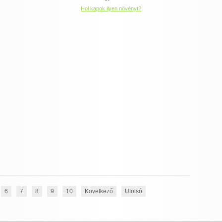
Hol kapok ilyen növényt?
6
7
8
9
10
Következő
Utolsó