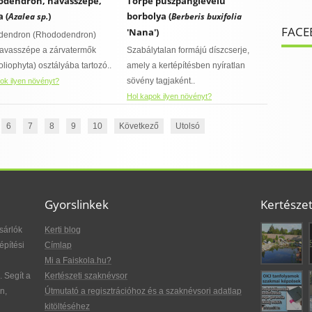
dendron, havasszépe,
Törpe puszpánglevelű
 (
)
borbolya (
Azalea sp.
Berberis buxifolia
FACE
'Nana')
odendron (Rhododendron)
avasszépe a zárvatermők
Szabálytalan formájú díszcserje,
liophyta) osztályába tartozó..
amely a kertépítésben nyíratlan
sövény tagjaként..
ok ilyen növényt?
Hol kapok ilyen növényt?
6
7
8
9
10
Következő
Utolsó
Gyorslinkek
Kertésze
sárlók
Kerti blog
építési
Címlap
Mi a Faiskola.hu?
. Segít a
Kertészeti szaknévsor
n,
Útmutató a regisztrációhoz és a szaknévsori adatlap
kitöltéséhez