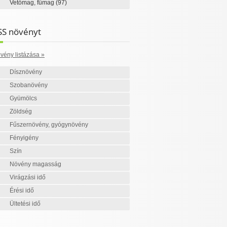
Vetőmag, fűmag
(97)
SS növényt
vény listázása »
Dísznövény
Szobanövény
Gyümölcs
Zöldség
Fűszernövény, gyógynövény
Fényigény
Szín
Növény magasság
Virágzási idő
Érési idő
Ültetési idő