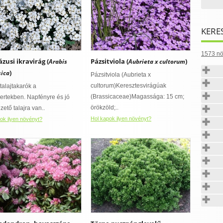
KERE
1573 nö
zusi ikravirág (
Pázsitviola (
)
Arabis
Aubrieta x cultorum
)
sica
Pázsitviola (Aubrieta x
cultorum)Keresztesvirágúak
talajtakarók a
(Brassicaceae)Magassága: 15 cm;
kertekben. Napfényre és jó
örökzöld;..
zető talajra van..
Hol kapok ilyen növényt?
ok ilyen növényt?