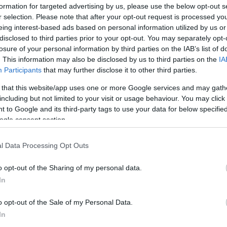
formation for targeted advertising by us, please use the below opt-out s
Jelszó
Emlékezzen rám
r selection. Please note that after your opt-out request is processed y
eing interest-based ads based on personal information utilized by us or
nevét?
Regisztráció
disclosed to third parties prior to your opt-out. You may separately opt-
térképes szaknévsora
losure of your personal information by third parties on the IAB’s list of
. This information may also be disclosed by us to third parties on the
IA
Participants
that may further disclose it to other third parties.
KERTÉSZ ÉS KERTÉSZET REGISZTRÁCIÓ
NÖVÉNYKATALÓGUS
 that this website/app uses one or more Google services and may gath
including but not limited to your visit or usage behaviour. You may click 
 to Google and its third-party tags to use your data for below specifi
ogle consent section.
l Data Processing Opt Outs
o opt-out of the Sharing of my personal data.
In
o opt-out of the Sale of my Personal Data.
In