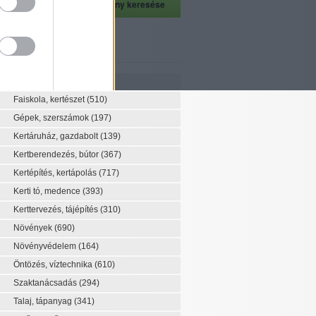
szeti szaknévsor
Szaknévsor
Faiskola, kertészet
(510)
Gépek, szerszámok
(197)
Kertáruház, gazdabolt
(139)
Kertberendezés, bútor
(367)
Kertépítés, kertápolás
(717)
Kerti tó, medence
(393)
Kerttervezés, tájépítés
(310)
Növények
(690)
Növényvédelem
(164)
Öntözés, víztechnika
(610)
Szaktanácsadás
(294)
Talaj, tápanyag
(341)