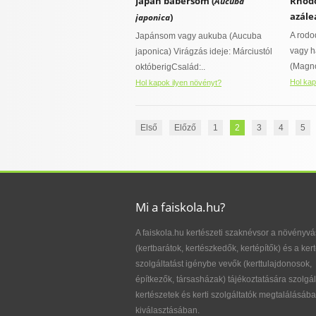
Japán babérsom (
Rhodo
Aucuba
azálea
)
japonica
A rod
Japánsom vagy aukuba (Aucuba
vagy h
japonica) Virágzás ideje: Márciustól
(Magno
októberigCsalád:..
Hol kap
Hol kapok ilyen növényt?
Első
Előző
1
2
3
4
5
Mi a faiskola.hu?
A faiskola.hu kertészeti szaknévsor a növényvá
(kertbarátok, kertészkedők, kertépítők) és a kert
szolgáltatást igénybe vevők (kerttulajdonosok,
építkezők, társasházak) tájékoztatására szolgál
kertészetek és kerti szolgáltatók megtalálásába
kiválasztásában.