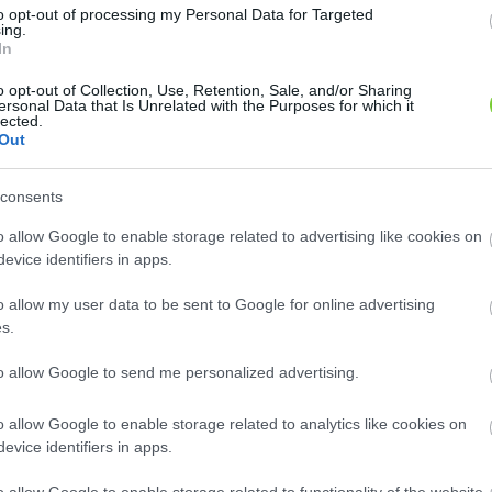
to opt-out of processing my Personal Data for Targeted
ing.
In
o opt-out of Collection, Use, Retention, Sale, and/or Sharing
levelű juhar (
Gömb juhar (
Acer
Acer platanoides
ersonal Data that Is Unrelated with the Purposes for which it
'Crimson King')
'Globosum')
lected.
noides
Out
Sűrűn elágazó, 3-5 m magas
pfaj a sík- és dombvidéki üde
gömbkoronájú kis fa, melynek
 tölgyesek gyorsan növő
consents
levelei zöldek, de kihajtáskor a..
ja. A nem túl..
Hol kapok ilyen növényt?
ok ilyen növényt?
o allow Google to enable storage related to advertising like cookies on
evice identifiers in apps.
o allow my user data to be sent to Google for online advertising
s.
to allow Google to send me personalized advertising.
o allow Google to enable storage related to analytics like cookies on
evice identifiers in apps.
irág (
)
Kivi (
)
Aconitum
Actinidia deliciosa
ága: max. 1,5 m, virága:
Eredeti nemzetközi neve „kínai
o allow Google to enable storage related to functionality of the website