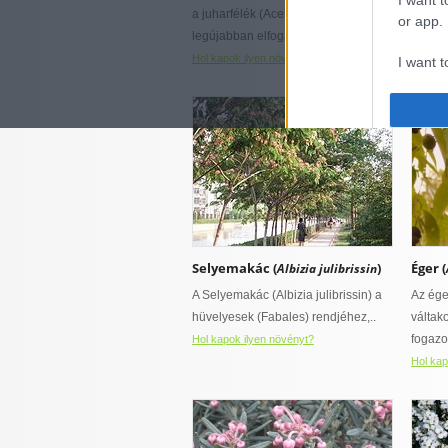
talajokat kedvel
páraigényes
a juharfélék (Aceraceae), a
ibolyak
or app.
hűvös mikroklímát igényel
legújabban elfogadott..
méhleg
Hol kapok ilyen növényt?
Hol kap
I want t
I want t
authenti
Selyemakác (
)
Éger (
Albizia julibrissin
A Selyemakác (Albizia julibrissin) a
Az ége
hüvelyesek (Fabales) rendjéhez,..
váltak
fogazot
Hol kapok ilyen növényt?
Hol kap