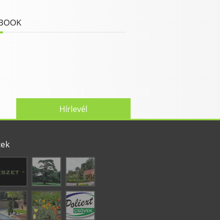
BOOK
Hírlevél
tek