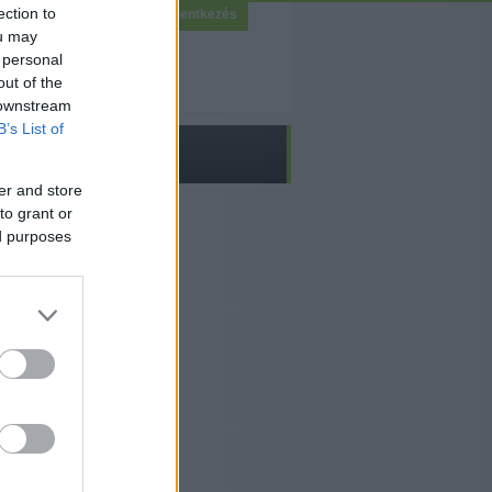
ection to
Bejelentkezés
ou may
 personal
out of the
 downstream
B’s List of
er and store
to grant or
ed purposes