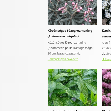
Közönséges tőzegrozmaring
Kauká
(
)
Andromeda polifolia
cauca
Közönséges tőzegrozmaring
Kiváló 
(Andromeda polifolia)Magassága:
szikla
20 cm; lazacrózsaszínű;..
vízelve
Hol kapok ilyen növényt?
Hol kap