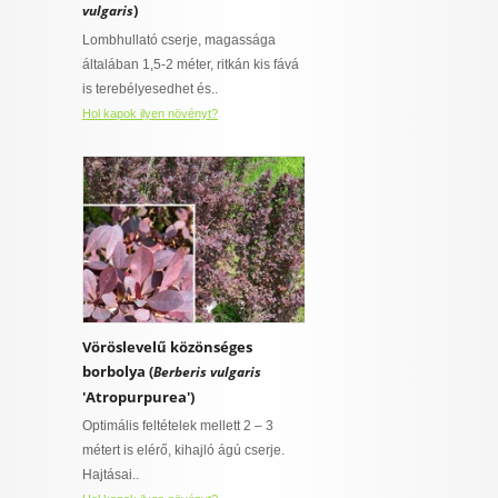
)
vulgaris
Lombhullató cserje, magassága
általában 1,5-2 méter, ritkán kis fává
is terebélyesedhet és..
Hol kapok ilyen növényt?
Vöröslevelű közönséges
borbolya (
Berberis vulgaris
'Atropurpurea')
Optimális feltételek mellett 2 – 3
métert is elérő, kihajló ágú cserje.
Hajtásai..