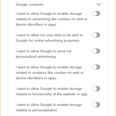
Google consents
I want to allow Google to enable storage
related to advertising like cookies on web or
device identifiers in apps.
I want to allow my user data to be sent to
Google for online advertising purposes.
Tulajdonság hozzáadása
I want to allow Google to send me
sű
personalized advertising.
rka
ő
ika, burgonya
I want to allow Google to enable storage
yógynövény
ölcs
related to analytics like cookies on web or
device identifiers in apps.
g
ég
I want to allow Google to enable storage
related to functionality of the website or app.
ít (egész évben
kséges
Törpe ezüstös borbolya
I want to allow Google to enable storage
(
'Jytte')
Berberis candidula
related to personalization.
ő
Kifejlett korára 1 métert is elérő