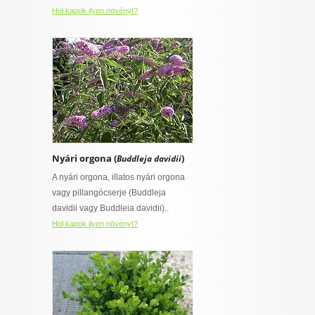
Hol kapok ilyen növényt?
Nyári orgona (
)
Buddleja davidii
A nyári orgona, illatos nyári orgona
vagy pillangócserje (Buddleja
davidii vagy Buddleia davidii)..
Hol kapok ilyen növényt?