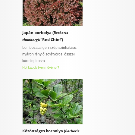
Japán borbolya (
Berberis
'Red Chief')
thunbergii
Lombozata igen szép színhatású:
nyáron fénylő sötétvörös, ősszel
kárminpirosra..
Hol kapok ilyen növényt?
Közönséges borbolya (
Berberis