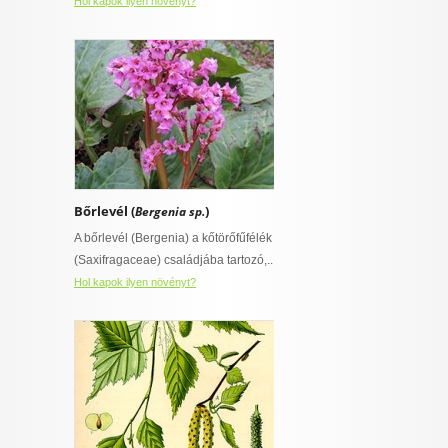
Hol kapok ilyen növényt?
Bőrlevél (
)
Bergenia sp.
A bőrlevél (Bergenia) a kőtörőfűfélék
(Saxifragaceae) családjába tartozó,..
Hol kapok ilyen növényt?