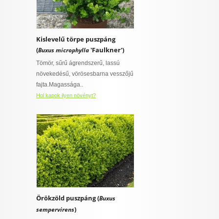
Kislevelű törpe puszpáng
(
'Faulkner')
Buxus microphylla
Tömör, sűrű ágrendszerű, lassú
növekedésű, vörösesbarna vesszőjű
fajta.Magassága..
Hol kapok ilyen növényt?
Örökzöld puszpáng (
Buxus
)
sempervirens