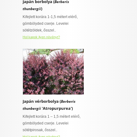
Japán borbolya (
Berberis
)
thunbergii
Kifejlett korára 1-1,5 métert elérő,
gömbölyded cserje. Levelei
sötétzöldek, ősszel..
Hol kapok ilyen növényt?
Japán vérborbolya (
Berberis
'Atropurpurea')
thunbergii
Kifejlett korára 1 – 1,5 métert elérő,
gömbölyded cserje. Levelei
sötétpirosak, ősszel..
Hol kapok ilyen növényt?