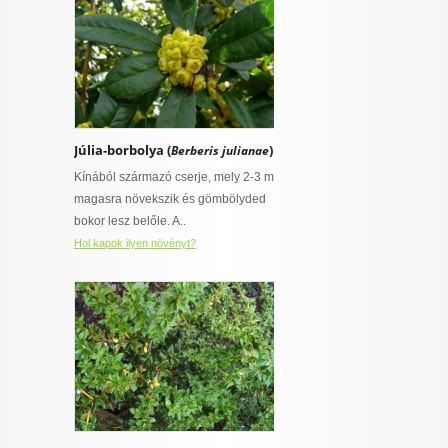
Júlia-borbolya (
)
Berberis julianae
Kínából származó cserje, mely 2-3 m
magasra növekszik és gömbölyded
bokor lesz belőle. A..
Hol kapok ilyen növényt?