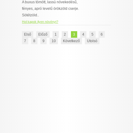
A buxus tömött, lassú növekedésű,
fényes, apró levelű örökzöld cserje.
Sötétzöld..
Hol kapok ilyen növényt?
Első
Előző
1
2
3
4
5
6
7
8
9
10
Következő
Utolsó