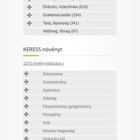
Öntözés, víztechnika
(610)
Szaktanácsadás
(294)
Talaj, tápanyag
(341)
Vetőmag, fűmag
(97)
KERESS növényt
1573 növény listázása »
Dísznövény
Szobanövény
Gyümölcs
Zöldség
Fűszernövény, gyógynövény
Fényigény
Szín
Növény magasság
Virágzási idő