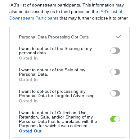
Felhasználónév
Bejelentkezés
IAB’s list of downstream participants. This information may
also be disclosed by us to third parties on the
IAB’s List of
faiskola.hu
Jelszó
Downstream Participants
that may further disclose it to other
third parties.
Kertészeti, kerti termékek és szolgáltatások térképes
Emlékezzen
szaknévsora
Please note that this website/app uses one or more Google
Personal Data Processing Opt Outs
services and may gather and store information including but
rám
not limited to your visit or usage behaviour. You may click to
I want to opt-out of the Sharing of my
personal data.
grant or deny consent to Google and its third-party tags to
Opted In
CÍMLAP
Elfelejtette jelszavát?
Elfelejtette felhasználónevét?
use your data for below specified purposes in below Google
Regisztráció
consent section.
I want to opt-out of the Sale of my
Personal Data.
MI A FAISKOLA.HU?
Opted In
I want to opt-out of processing my
KERTÉSZ ÉS KERTÉSZET REGISZTRÁCIÓ
Personal Data for Targeted Advertising.
Opted In
NÖVÉNYKATALÓGUS
I want to opt-out of Collection, Use,
Retention, Sale, and/or Sharing of my
Personal Data that Is Unrelated with the
Purposes for which it was collected.
Szép Kert Bt. növényei
Opted Out