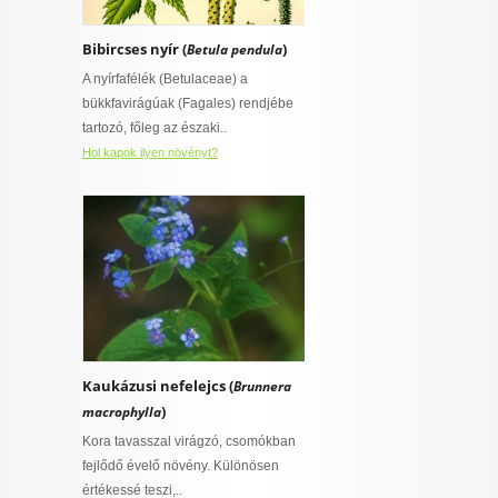
Bibircses nyír (
)
Betula pendula
A nyírfafélék (Betulaceae) a
bükkfavirágúak (Fagales) rendjébe
tartozó, főleg az északi..
Hol kapok ilyen növényt?
Kaukázusi nefelejcs (
Brunnera
)
macrophylla
Kora tavasszal virágzó, csomókban
fejlődő évelő növény. Különösen
értékessé teszi,..