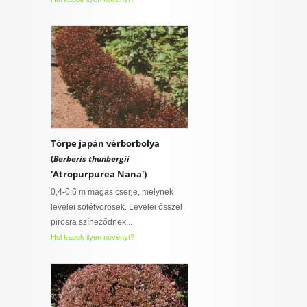
Törpe japán vérborbolya
(
Berberis thunbergii
'Atropurpurea Nana')
0,4-0,6 m magas cserje, melynek
levelei sötétvörösek. Levelei ősszel
pirosra színeződnek...
Hol kapok ilyen növényt?