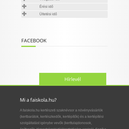
Érési idő
Ültetési idő
FACEBOOK
Hírlevél
Mi a faiskola.hu?
A faiskola.hu kertészeti szaknévsor a növényvásárlók
(kertbarátok, kertészkedők, kertépítők) és a kertépítési
szolgáltatást igénybe vevők (kerttulajdonosok,