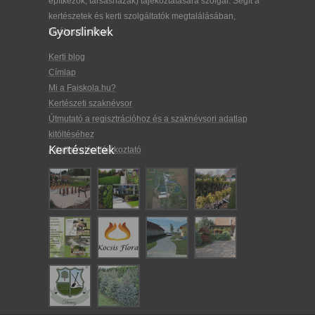
építkezők, társasházak) tájékoztatására szolgál. Segít a
kertészetek és kerti szolgáltatók megtalálásában,
Gyorslinkek
kiválasztásában.
Kerti blog
Címlap
Mi a Faiskola.hu?
Kertészeti szaknévsor
Útmutató a regisztrációhoz és a szaknévsori adatlap
kitöltéséhez
Kertészetek
Adatkezelési tájékoztató