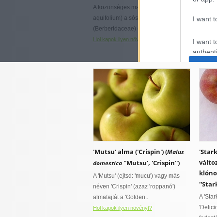
talajokat kedvel
páraigényes
A közönséges mahónia (Mahonia
Évelő 
hűvös mikroklímát igényel
aquifolium) a sóskaborbolyafélék
egyéve
I want t
(Berberidaceae) családjába..
fűszer
szárú..
Hol kapok ilyen növényt?
I want t
Hol kap
authenti
'Mutsu' alma ('Crispin') (
'Star
Malus
válto
''Mutsu', 'Crispin'')
domestica
klóno
A 'Mutsu' (ejtsd: 'mucu') vagy más
''Star
néven 'Crispin' (azaz 'roppanó')
A 'Star
almafajtát a 'Golden..
'Delic
Hol kapok ilyen növényt?