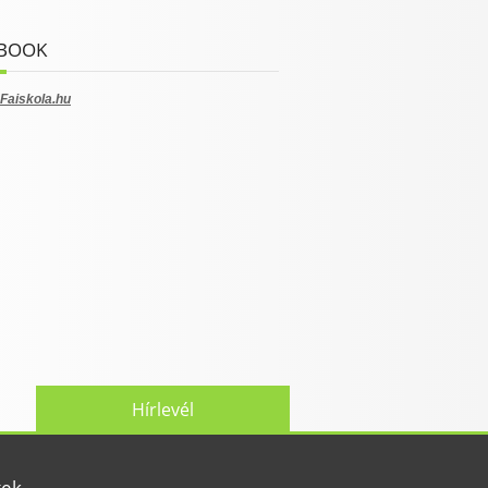
BOOK
Faiskola.hu
Hírlevél
tek