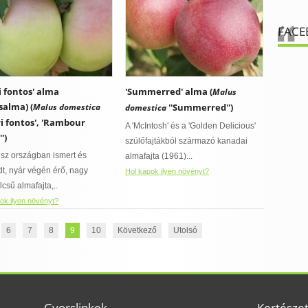
FACE
i fontos' alma
'Summerred' alma (
Malus
salma) (
Malus domestica
''Summerred'')
domestica
ri fontos', 'Rambour
A 'McIntosh' és a 'Golden Delicious'
')
szülőfajtákból származó kanadai
sz országban ismert és
almafajta (1961)...
edt, nyár végén érő, nagy
Hol kapok ilyen növényt?
csű almafajta,..
ok ilyen növényt?
6
7
8
9
10
Következő
Utolsó
Gyorslinkek
Kertésze