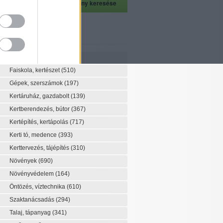
szeti szaknévsor
Szaknévsor
Faiskola, kertészet
(510)
Gépek, szerszámok
(197)
Kertáruház, gazdabolt
(139)
Kertberendezés, bútor
(367)
Kertépítés, kertápolás
(717)
Kerti tó, medence
(393)
Kerttervezés, tájépítés
(310)
Növények
(690)
Növényvédelem
(164)
Öntözés, víztechnika
(610)
Szaktanácsadás
(294)
Talaj, tápanyag
(341)