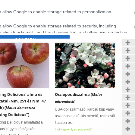
növény, de nálunk
A Golden Delicious fajta az USA-ból
sként termesztett
származik, feltevések szerint a
o allow Google to enable storage related to personalization.
növény. 30-40 cm magas
'Grines Golden'-nel..
Kerté
.
Hol kapok ilyen növényt?
o allow Google to enable storage related to security, including
ok ilyen növényt?
cation functionality and fraud prevention, and other user protection.
CONFIRM
Data Deletion
Data Access
Privacy Policy
king Delicious' alma és
Oszlopos díszalma (
Malus
zatai (Nm. 251 és Nm. 47
)
adirondack
k) (
Malus domestica
USA-ból származó, karcsú kúp vagy
king Delicious'')
oszlopos alakú, kis méretű, rendkívül
king Delicious' almafajtát a
fiatalon és..
ious' rügymutációjaként
Hol kapok ilyen növényt?