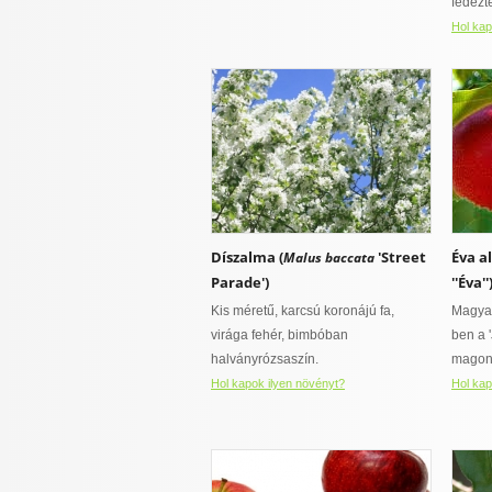
fedezt
Hol kap
Díszalma (
'Street
Éva a
Malus baccata
Parade')
''Éva''
Kis méretű, karcsú koronájú fa,
Magyar
virága fehér, bimbóban
ben a 
halványrózsaszín.
magonc
Hol kapok ilyen növényt?
Hol kap