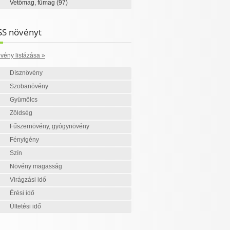
Vetőmag, fűmag
(97)
SS növényt
vény listázása »
Dísznövény
Szobanövény
Gyümölcs
Zöldség
Fűszernövény, gyógynövény
Fényigény
Szín
Növény magasság
Virágzási idő
Érési idő
Ültetési idő