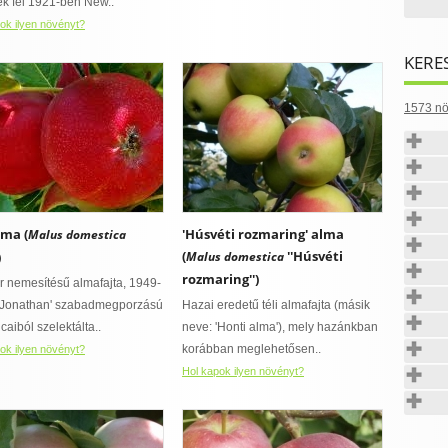
ék fel 1921-ben New..
ok ilyen növényt?
KERE
1573 nö
lma (
'Húsvéti rozmaring' alma
Malus domestica
(
''Húsvéti
)
Malus domestica
rozmaring'')
 nemesítésű almafajta, 1949-
'Jonathan' szabadmegporzású
Hazai eredetű téli almafajta (másik
aiból szelektálta..
neve: 'Honti alma'), mely hazánkban
korábban meglehetősen..
ok ilyen növényt?
Hol kapok ilyen növényt?