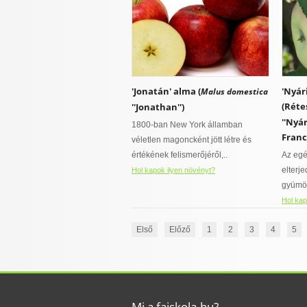
'Jonatán' alma (
'Nyár
Malus domestica
(Réte
''Jonathan'')
''Nyá
1800-ban New York államban
Franc'
véletlen magoncként jött létre és
értékének felismerőjéről,..
Az egé
elterj
Hol kapok ilyen növényt?
gyümöl
Hol kap
Első
Előző
1
2
3
4
5
Mi a faiskola.hu?