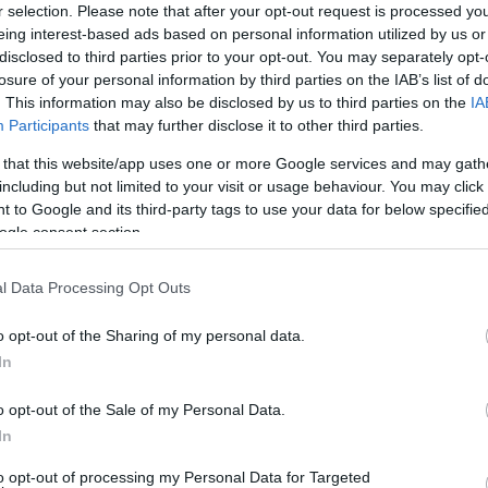
r selection. Please note that after your opt-out request is processed y
Jelszó
Emlékezzen rám
eing interest-based ads based on personal information utilized by us or
disclosed to third parties prior to your opt-out. You may separately opt-
nevét?
Regisztráció
losure of your personal information by third parties on the IAB’s list of
térképes szaknévsora
. This information may also be disclosed by us to third parties on the
IA
Participants
that may further disclose it to other third parties.
KERTÉSZ ÉS KERTÉSZET REGISZTRÁCIÓ
NÖVÉNYKATALÓGUS
 that this website/app uses one or more Google services and may gath
including but not limited to your visit or usage behaviour. You may click 
 to Google and its third-party tags to use your data for below specifi
ogle consent section.
l Data Processing Opt Outs
o opt-out of the Sharing of my personal data.
In
o opt-out of the Sale of my Personal Data.
In
to opt-out of processing my Personal Data for Targeted