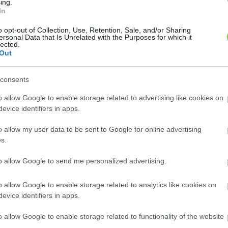
ing.
In
o opt-out of Collection, Use, Retention, Sale, and/or Sharing
ersonal Data that Is Unrelated with the Purposes for which it
lonc (
Örökzöld liliomfa (
lected.
Lonicera x heckrottii
Magnolia
Out
flame')
)
grandiflora
sek, pergolák befuttatására
A valódi liliomfák közé tartozó
consents
as lonc. Lombja télizöld,
örökzöld liliomfa (Magnolia
b teleken..
grandiflora) Észak-Amerika..
o allow Google to enable storage related to advertising like cookies on
ok ilyen növényt?
Hol kapok ilyen növényt?
evice identifiers in apps.
o allow my user data to be sent to Google for online advertising
s.
to allow Google to send me personalized advertising.
o allow Google to enable storage related to analytics like cookies on
evice identifiers in apps.
 majoranna (
'Golden Delicious' alma (
Majoranna
Malus
o allow Google to enable storage related to functionality of the website
)
''Golden Delicious'')
sis
domestica