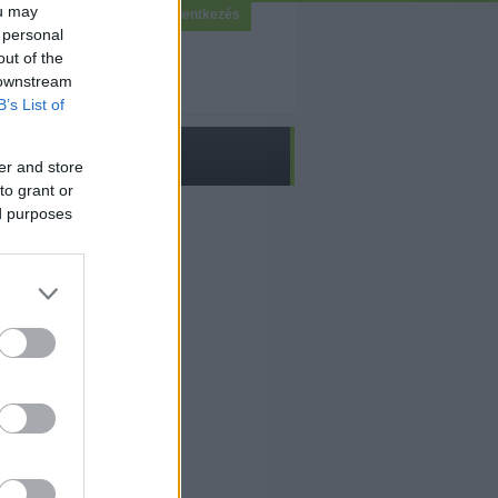
ou may
Bejelentkezés
 personal
out of the
 downstream
B’s List of
er and store
to grant or
ed purposes