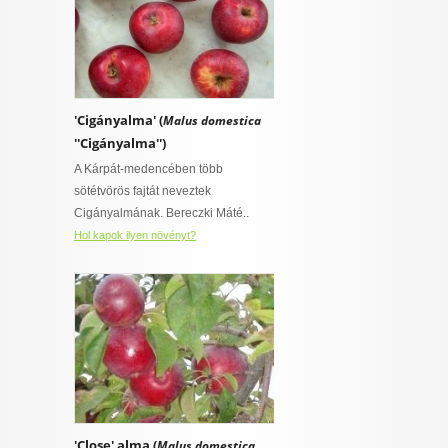
'Cigányalma' (
Malus domestica
''Cigányalma'')
A Kárpát-medencében több
sötétvörös fajtát neveztek
Cigányalmának. Bereczki Máté..
Hol kapok ilyen növényt?
'Close' alma (
Malus domestica