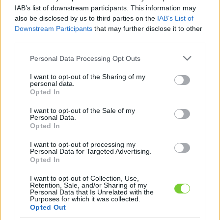
Felhasználónév
Bejelentkezés
IAB’s list of downstream participants. This information may
also be disclosed by us to third parties on the
IAB’s List of
faiskola.hu
Jelszó
Downstream Participants
that may further disclose it to other
third parties.
Kertészeti, kerti termékek és szolgáltatások térképes
Emlékezzen
szaknévsora
Please note that this website/app uses one or more Google
Personal Data Processing Opt Outs
services and may gather and store information including but
rám
not limited to your visit or usage behaviour. You may click to
I want to opt-out of the Sharing of my
personal data.
grant or deny consent to Google and its third-party tags to
Opted In
CÍMLAP
Elfelejtette jelszavát?
Elfelejtette felhasználónevét?
use your data for below specified purposes in below Google
Regisztráció
consent section.
I want to opt-out of the Sale of my
Personal Data.
MI A FAISKOLA.HU?
Opted In
I want to opt-out of processing my
KERTÉSZ ÉS KERTÉSZET REGISZTRÁCIÓ
Personal Data for Targeted Advertising.
Opted In
NÖVÉNYKATALÓGUS
I want to opt-out of Collection, Use,
Retention, Sale, and/or Sharing of my
Personal Data that Is Unrelated with the
Purposes for which it was collected.
Mi hasonlít a(z) 'Jonathan
Opted Out
(Jonatán) Csányi 1' alma
(
Malus domestica