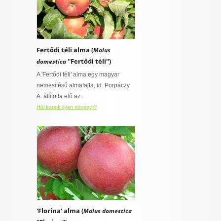
Fertődi téli alma (
Malus
''Fertődi téli'')
domestica
A 'Fertődi téli' alma egy magyar
nemesítésű almafajta, id. Porpáczy
A. állította elő az..
Hol kapok ilyen növényt?
'Florina' alma (
Malus domestica