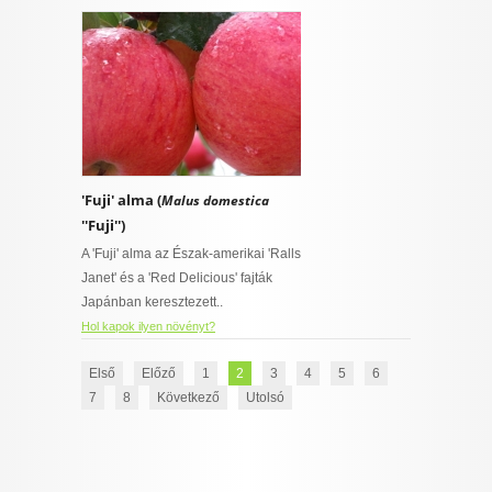
'Fuji' alma (
Malus domestica
''Fuji'')
A 'Fuji' alma az Észak-amerikai 'Ralls
Janet' és a 'Red Delicious' fajták
Japánban keresztezett..
Hol kapok ilyen növényt?
Első
Előző
1
2
3
4
5
6
7
8
Következő
Utolsó