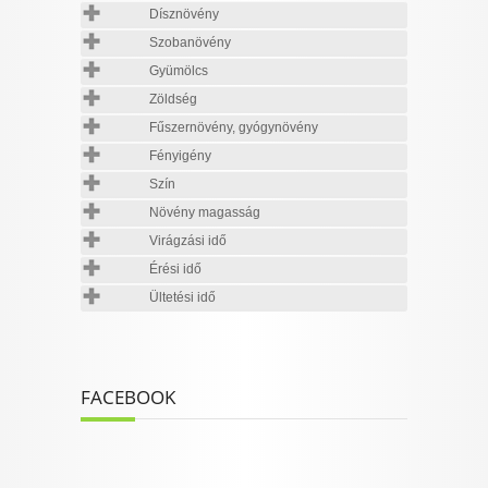
Dísznövény
Szobanövény
Gyümölcs
Zöldség
Fűszernövény, gyógynövény
Fényigény
Szín
Növény magasság
Virágzási idő
Érési idő
Ültetési idő
FACEBOOK