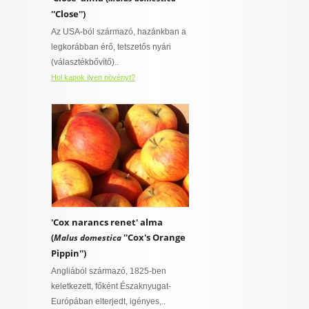
''Close'')
Az USA-ból származó, hazánkban a
legkorábban érő, tetszetős nyári
(választékbővítő)..
Hol kapok ilyen növényt?
'Cox narancs renet' alma
(
''Cox's Orange
Malus domestica
Pippin'')
Angliából származó, 1825-ben
keletkezett, főként Északnyugat-
Európában elterjedt, igényes,..