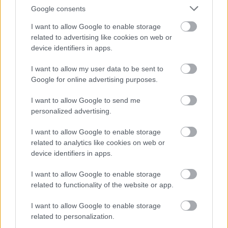
''Jonathan Csányi 1'')
Google consents
növényhez?
I want to allow Google to enable storage
related to advertising like cookies on web or
device identifiers in apps.
I want to allow my user data to be sent to
Google for online advertising purposes.
I want to allow Google to send me
personalized advertising.
Tulajdonság hozzáadása
I want to allow Google to enable storage
sű
related to analytics like cookies on web or
rka
device identifiers in apps.
ő
ika, burgonya
yógynövény
ölcs
I want to allow Google to enable storage
related to functionality of the website or app.
g
ég
I want to allow Google to enable storage
related to personalization.
ít (egész évben
kséges