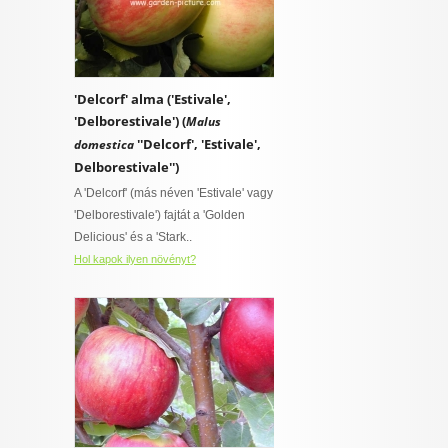
'Delcorf' alma ('Estivale',
'Delborestivale') (
Malus
''Delcorf', 'Estivale',
domestica
Delborestivale'')
A 'Delcorf' (más néven 'Estivale' vagy
'Delborestivale') fajtát a 'Golden
Delicious' és a 'Stark..
Hol kapok ilyen növényt?