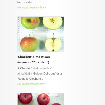
ben. Kiváló..
Hol kapok ilyen növényt?
'Charden' alma (
Malus
''Charden'')
domestica
A 'Charden' zöld gyümölcsű
almafajtát a 'Golden Delicious' és a
'Reinette Clochard'..
Hol kapok ilyen növényt?