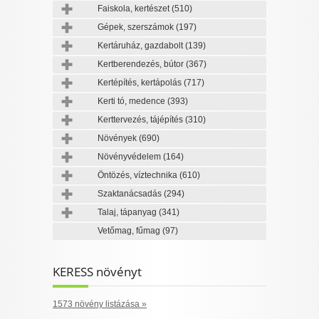
Faiskola, kertészet
(510)
Gépek, szerszámok
(197)
Kertáruház, gazdabolt
(139)
Kertberendezés, bútor
(367)
Kertépítés, kertápolás
(717)
Kerti tó, medence
(393)
Kerttervezés, tájépítés
(310)
Növények
(690)
Növényvédelem
(164)
Öntözés, víztechnika
(610)
Szaktanácsadás
(294)
Talaj, tápanyag
(341)
Vetőmag, fűmag
(97)
KERESS növényt
1573 növény listázása »