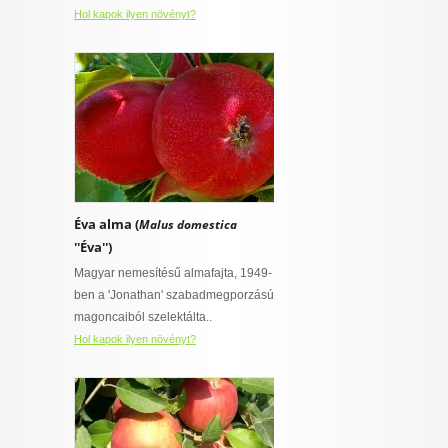
Hol kapok ilyen növényt?
Éva alma (
Malus domestica
''Éva'')
Magyar nemesítésű almafajta, 1949-
ben a 'Jonathan' szabadmegporzású
magoncaiból szelektálta..
Hol kapok ilyen növényt?