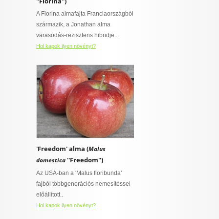
''Florina'')
A Florina almafajta Franciaországból
származik, a Jonathan alma
varasodás-rezisztens hibridje...
Hol kapok ilyen növényt?
'Freedom' alma (
Malus
''Freedom'')
domestica
Az USA-ban a 'Malus floribunda'
fajból többgenerációs nemesítéssel
előállított..
Hol kapok ilyen növényt?