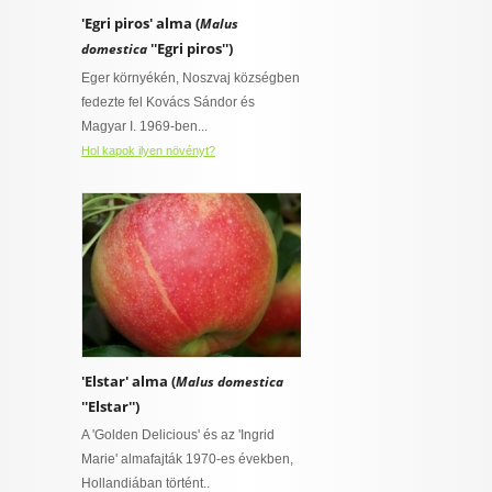
'Egri piros' alma (
Malus
''Egri piros'')
domestica
Eger környékén, Noszvaj községben
fedezte fel Kovács Sándor és
Magyar I. 1969-ben...
Hol kapok ilyen növényt?
'Elstar' alma (
Malus domestica
''Elstar'')
A 'Golden Delicious' és az 'Ingrid
Marie' almafajták 1970-es években,
Hollandiában történt..