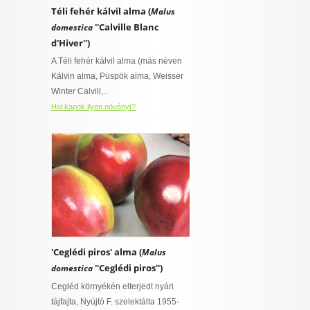
Téli fehér kálvil alma (
Malus
I want to allow Google to enable storage
''Calville Blanc
related to security, including authentication
domestica
ő
functionality and fraud prevention, and other
d'Hiver'')
 virágnak
user protection.
A Téli fehér kálvil alma (más néven
talajt igénylő
Kálvin alma, Püspök alma, Weisser
ny
Winter Calvill,..
Hol kapok ilyen növényt?
CONFIRM
övény
Data Deletion
Data Access
Privacy Policy
ylő
ajt igénylő
rő
szban gazdag,
'Ceglédi piros' alma (
Malus
épességű
 is van
''Ceglédi piros'')
domestica
t igényel
Cegléd környékén elterjedt nyári
tájfajta, Nyújtó F. szelektálta 1955-