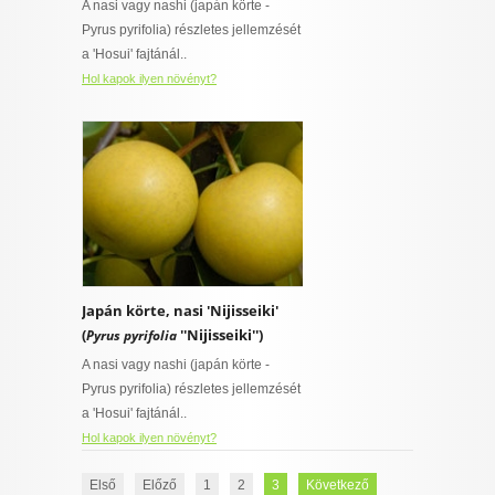
A nasi vagy nashi (japán körte -
Pyrus pyrifolia) részletes jellemzését
a 'Hosui' fajtánál..
Hol kapok ilyen növényt?
Japán körte, nasi 'Nijisseiki'
(
''Nijisseiki'')
Pyrus pyrifolia
A nasi vagy nashi (japán körte -
Pyrus pyrifolia) részletes jellemzését
a 'Hosui' fajtánál..
Hol kapok ilyen növényt?
Első
Előző
1
2
3
Következő