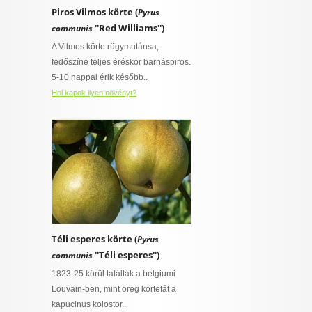
Piros Vilmos körte (
Pyrus
''Red Williams'')
communis
A Vilmos körte rügymutánsa,
fedőszíne teljes éréskor barnáspiros.
5-10 nappal érik később..
Hol kapok ilyen növényt?
Téli esperes körte (
Pyrus
''Téli esperes'')
communis
1823-25 körül találták a belgiumi
Louvain-ben, mint öreg körtefát a
kapucinus kolostor..