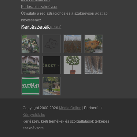
Mi a Faiskola.hu?
Kertészeti szaknévsor
Útmutató a regisztrációhoz és a szaknévsori adatlap
kitöltéséhez
Kertészetek
Adatkezelési tájékoztató
Copyright 2000-2026
Média Online
| Partnerünk:
Könyvelők.hu
Kertészeti, kerti termékek és szolgáltatások térképes
szaknévsora.