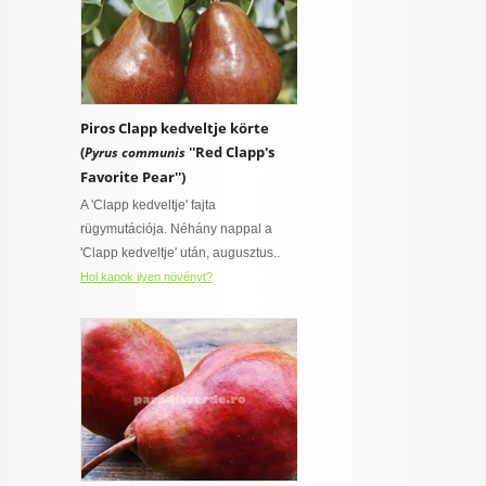
Piros Clapp kedveltje körte
(
''Red Clapp's
Pyrus communis
Favorite Pear'')
A 'Clapp kedveltje' fajta
rügymutációja. Néhány nappal a
'Clapp kedveltje' után, augusztus..
Hol kapok ilyen növényt?