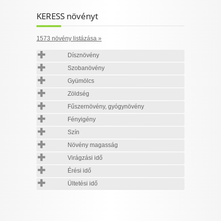
KERESS növényt
1573 növény listázása »
Dísznövény
Szobanövény
Gyümölcs
Zöldség
Fűszernövény, gyógynövény
Fényigény
Szín
Növény magasság
Virágzási idő
Érési idő
Ültetési idő