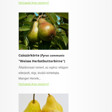
Hol kapok ilyen növényt?
Császárkörte (
Pyrus communis
''Weisse Herbstbutterbirne'')
Általánosan ismert, az egész világon
elterjedt, régi, kiváló körtefajta.
Manger Henrik,..
Hol kapok ilyen növényt?