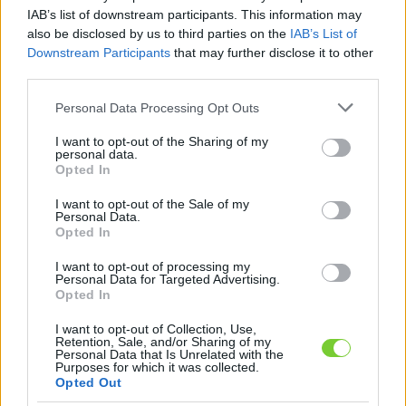
Felhasználónév
Bejelentkezés
IAB’s list of downstream participants. This information may
also be disclosed by us to third parties on the
IAB’s List of
faiskola.hu
Jelszó
Downstream Participants
that may further disclose it to other
third parties.
Kertészeti, kerti termékek és szolgáltatások térképes
Emlékezzen
szaknévsora
Please note that this website/app uses one or more Google
Personal Data Processing Opt Outs
services and may gather and store information including but
rám
not limited to your visit or usage behaviour. You may click to
I want to opt-out of the Sharing of my
personal data.
grant or deny consent to Google and its third-party tags to
Opted In
CÍMLAP
Elfelejtette jelszavát?
Elfelejtette felhasználónevét?
use your data for below specified purposes in below Google
Regisztráció
consent section.
I want to opt-out of the Sale of my
Personal Data.
MI A FAISKOLA.HU?
Opted In
I want to opt-out of processing my
KERTÉSZ ÉS KERTÉSZET REGISZTRÁCIÓ
Personal Data for Targeted Advertising.
Opted In
NÖVÉNYKATALÓGUS
I want to opt-out of Collection, Use,
Retention, Sale, and/or Sharing of my
Personal Data that Is Unrelated with the
Purposes for which it was collected.
Mi hasonlít a(z) Clapp
Opted Out
kedveltje körte (
Pyrus
communis
''Clapp's