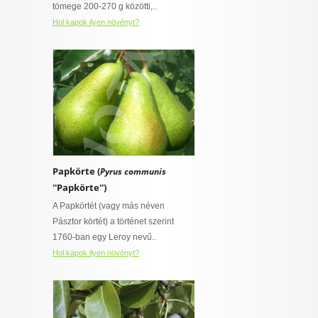
tömege 200-270 g közötti,..
Hol kapok ilyen növényt?
Papkörte (
Pyrus communis
''Papkörte'')
A Papkörtét (vagy más néven
Pásztor körtét) a történet szerint
1760-ban egy Leroy nevű..
Hol kapok ilyen növényt?