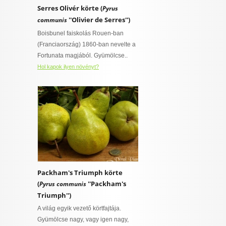
Serres Olivér körte (
Pyrus
I want to allow Google to enable storage
''Olivier de Serres'')
related to security, including authentication
communis
ő
functionality and fraud prevention, and other
Boisbunel faiskolás Rouen-ban
 virágnak
user protection.
(Franciaország) 1860-ban nevelte a
talajt igénylő
Fortunata magjából. Gyümölcse..
ny
Hol kapok ilyen növényt?
CONFIRM
övény
Data Deletion
Data Access
Privacy Policy
ylő
ajt igénylő
rő
Packham's Triumph körte
szban gazdag,
(
''Packham's
Pyrus communis
épességű
 is van
Triumph'')
t igényel
A világ egyik vezető körtfajtája.
Gyümölcse nagy, vagy igen nagy,