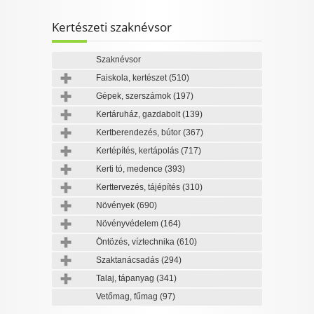
Kertészeti szaknévsor
Szaknévsor
Faiskola, kertészet
(510)
Gépek, szerszámok
(197)
Kertáruház, gazdabolt
(139)
Kertberendezés, bútor
(367)
Kertépítés, kertápolás
(717)
Kerti tó, medence
(393)
Kerttervezés, tájépítés
(310)
Növények
(690)
Növényvédelem
(164)
Öntözés, víztechnika
(610)
Szaktanácsadás
(294)
Talaj, tápanyag
(341)
Vetőmag, fűmag
(97)