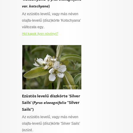
)
var. kotschyana
Az ezüstös levelű, vagy más néven
olajfa-levelű (dísz)körte 'Kotschyana'
változata egy..
Hol kapok ilyen növényt?
Ezüstös levelű díszkörte 'Silver
Sails' (
''Silver
Pyrus elaeagnifolia
Sails'')
Az ezüstös levelű, vagy más néven
olajfa-levelű (dísz)körte 'Silver Sails'
(ezüst..