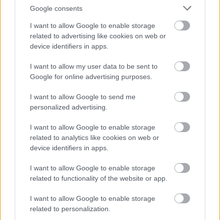
Favorite Pear'')
Google consents
növényhez?
I want to allow Google to enable storage
related to advertising like cookies on web or
device identifiers in apps.
I want to allow my user data to be sent to
Google for online advertising purposes.
I want to allow Google to send me
personalized advertising.
Tulajdonság hozzáadása
I want to allow Google to enable storage
sű
related to analytics like cookies on web or
rka
device identifiers in apps.
ő
ika, burgonya
yógynövény
ölcs
I want to allow Google to enable storage
related to functionality of the website or app.
g
ég
I want to allow Google to enable storage
related to personalization.
ít (egész évben
kséges