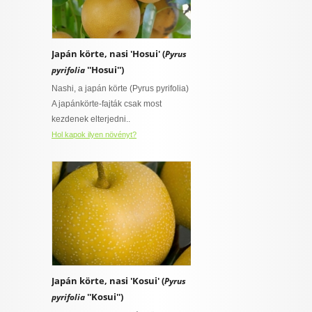
Japán körte, nasi 'Hosui' (
Pyrus
''Hosui'')
pyrifolia
Nashi, a japán körte (Pyrus pyrifolia)
A japánkörte-fajták csak most
kezdenek elterjedni..
Hol kapok ilyen növényt?
Japán körte, nasi 'Kosui' (
Pyrus
''Kosui'')
pyrifolia