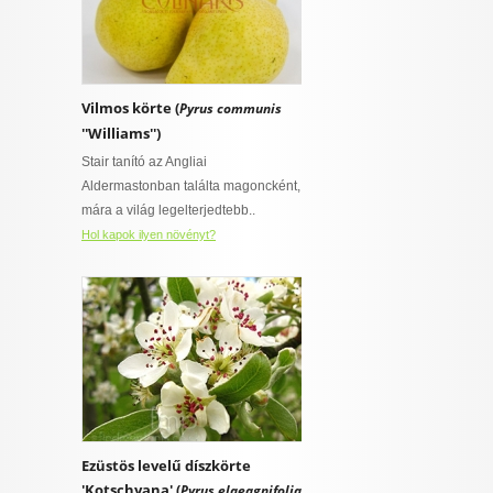
Vilmos körte (
Pyrus communis
''Williams'')
Stair tanító az Angliai
Aldermastonban találta magoncként,
mára a világ legelterjedtebb..
Hol kapok ilyen növényt?
Ezüstös levelű díszkörte
'Kotschyana' (
Pyrus elaeagnifolia