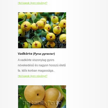
Hol kapok ilyen növényt?
Vadkörte (
)
Pyrus pyraster
A vadkörte viszonylag gyors
növekedésű és nagyon hosszú életű
fa. Idős korban magassága..
Hol kapok ilyen növényt?