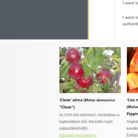
I want t
mélyrétegű, humuszban gazdag,
''Cigá
jó vízáteresztő képességű
tarkalevelű fajtája is van
talajokat kedvel
páraigényes
A Kár
I want t
hűvös mikroklímát igényel
sötétvö
authenti
Cigány
Hol kap
'Close' alma (
'Cox 
Malus domestica
(
''Close'')
Malus
Pippin
Az USA-ból származó, hazánkban a
legkorábban érő, tetszetős nyári
Angliá
(választékbővítő)..
keletk
Európá
Hol kapok ilyen növényt?