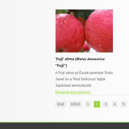
'Fuji' alma (
Malus domestica
''Fuji'')
A 'Fuji' alma az Észak-amerikai 'Ralls
Janet' és a 'Red Delicious' fajták
Japánban keresztezett..
Hol kapok ilyen növényt?
Első
Előző
1
2
3
4
5