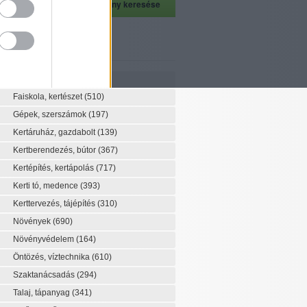
szeti szaknévsor
Szaknévsor
Faiskola, kertészet
(510)
Gépek, szerszámok
(197)
Kertáruház, gazdabolt
(139)
Kertberendezés, bútor
(367)
Kertépítés, kertápolás
(717)
Kerti tó, medence
(393)
Kerttervezés, tájépítés
(310)
Növények
(690)
Növényvédelem
(164)
Öntözés, víztechnika
(610)
Szaktanácsadás
(294)
Talaj, tápanyag
(341)