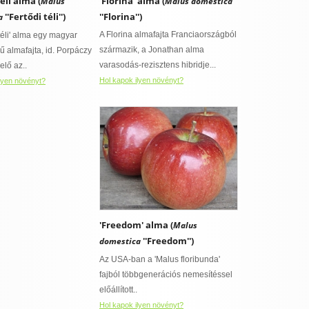
éli alma (
'Florina' alma (
Malus
Malus domestica
''Fertődi téli'')
''Florina'')
a
A Florina almafajta Franciaországból
 téli' alma egy magyar
származik, a Jonathan alma
 almafajta, id. Porpáczy
varasodás-rezisztens hibridje...
 elő az..
Hol kapok ilyen növényt?
lyen növényt?
'Freedom' alma (
Malus
''Freedom'')
domestica
Az USA-ban a 'Malus floribunda'
fajból többgenerációs nemesítéssel
előállított..
Hol kapok ilyen növényt?