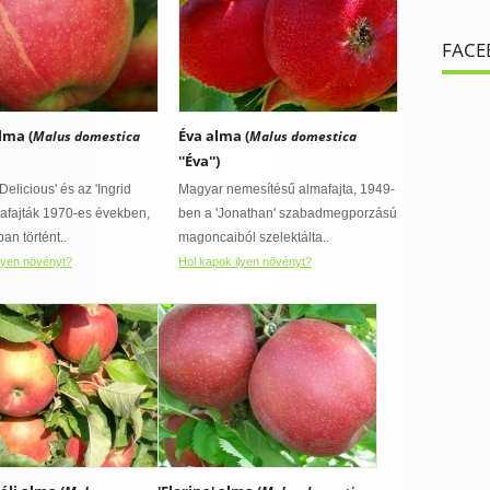
FACE
alma (
Éva alma (
Malus domestica
Malus domestica
''Éva'')
Delicious' és az 'Ingrid
Magyar nemesítésű almafajta, 1949-
mafajták 1970-es években,
ben a 'Jonathan' szabadmegporzású
an történt..
magoncaiból szelektálta..
lyen növényt?
Hol kapok ilyen növényt?