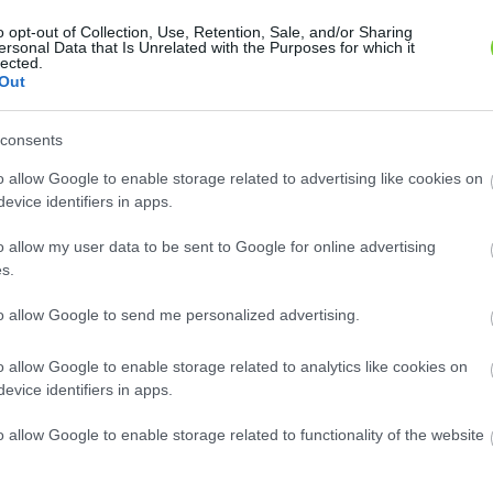
o opt-out of Collection, Use, Retention, Sale, and/or Sharing
ersonal Data that Is Unrelated with the Purposes for which it
lected.
Out
di piros' alma (
'Charden' alma (
Malus
Malus
consents
''Ceglédi piros'')
''Charden'')
tica
domestica
o allow Google to enable storage related to advertising like cookies on
 környékén elterjedt nyári
A 'Charden' zöld gyümölcsű
evice identifiers in apps.
a, Nyújtó F. szelektálta 1955-
almafajtát a 'Golden Delicious' és a
váló..
'Reinette Clochard'..
o allow my user data to be sent to Google for online advertising
ok ilyen növényt?
Hol kapok ilyen növényt?
s.
to allow Google to send me personalized advertising.
o allow Google to enable storage related to analytics like cookies on
evice identifiers in apps.
o allow Google to enable storage related to functionality of the website
nyalma' (
Malus domestica