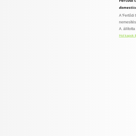
Fertődi t
domestic
A 'Fertődi
nemesítésű
A. állította
Hol kapok i