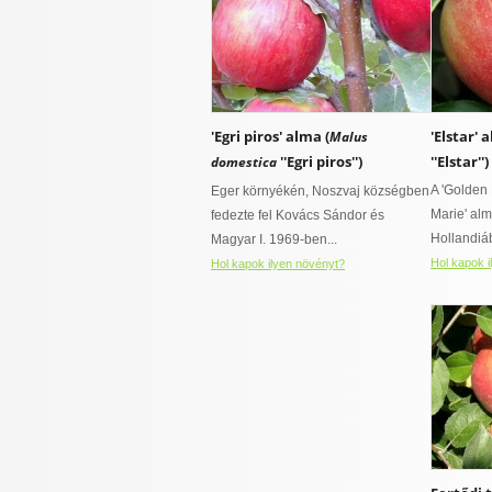
'Egri piros' alma (
'Elstar' 
Malus
''Egri piros'')
''Elstar'')
domestica
A 'Golden 
Eger környékén, Noszvaj községben
Marie' al
fedezte fel Kovács Sándor és
Hollandiáb
Magyar I. 1969-ben...
Hol kapok i
Hol kapok ilyen növényt?