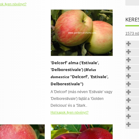
ok ilyen növényt?
KERE
1573 nö
'Delcorf' alma ('Estivale',
'Delborestivale') (
Malus
''Delcorf', 'Estivale',
domestica
Delborestivale'')
A 'Delcorf' (más néven 'Estivale' vagy
'Delborestivale') fajtát a 'Golden
Delicious' és a 'Stark..
Hol kapok ilyen növényt?