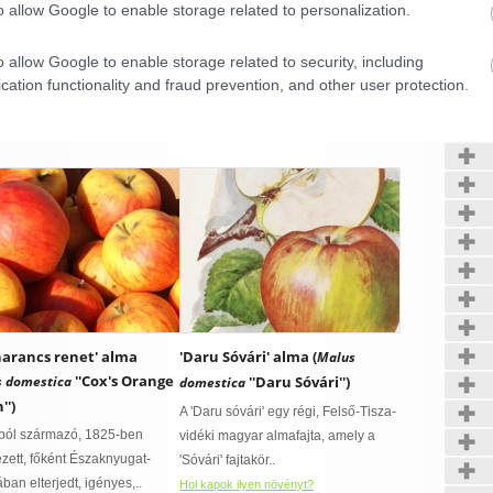
o allow Google to enable storage related to personalization.
nyalma'')
pát-medencében több
o allow Google to enable storage related to security, including
Kerté
rös fajtát neveztek
cation functionality and fraud prevention, and other user protection.
almának. Bereczki Máté..
ok ilyen növényt?
CONFIRM
Data Deletion
Data Access
Privacy Policy
narancs renet' alma
'Daru Sóvári' alma (
Malus
''Cox's Orange
 domestica
''Daru Sóvári'')
domestica
'')
A 'Daru sóvári' egy régi, Felső-Tisza-
ból származó, 1825-ben
vidéki magyar almafajta, amely a
ezett, főként Északnyugat-
'Sóvári' fajtakör..
ban elterjedt, igényes,..
Hol kapok ilyen növényt?