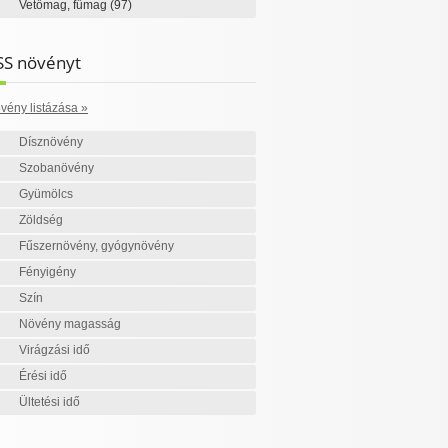
Vetőmag, fűmag
(97)
SS növényt
vény listázása »
Dísznövény
Szobanövény
Gyümölcs
Zöldség
Fűszernövény, gyógynövény
Fényigény
Szín
Növény magasság
Virágzási idő
Érési idő
Ültetési idő