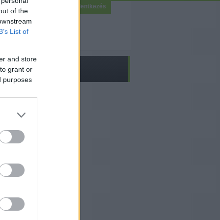
 personal
Bejelentkezés
out of the
 downstream
B’s List of
er and store
to grant or
ed purposes