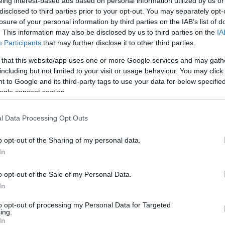
eing interest-based ads based on personal information utilized by us or
Jelszó
Emlékezzen rám
disclosed to third parties prior to your opt-out. You may separately opt-
losure of your personal information by third parties on the IAB’s list of
. This information may also be disclosed by us to third parties on the
IA
nevét?
Regisztráció
Participants
that may further disclose it to other third parties.
térképes szaknévsora
 that this website/app uses one or more Google services and may gath
KERTÉSZ ÉS KERTÉSZET REGISZTRÁCIÓ
NÖVÉNYKATALÓGUS
including but not limited to your visit or usage behaviour. You may click 
 to Google and its third-party tags to use your data for below specifi
ogle consent section.
n' alma (
Malus
'Reine de Reinettes'')
l Data Processing Opt Outs
o opt-out of the Sharing of my personal data.
In
o opt-out of the Sale of my Personal Data.
In
to opt-out of processing my Personal Data for Targeted
ing.
In