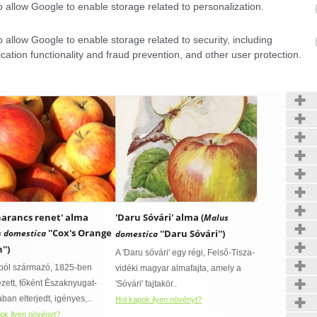
nyalma'')
o allow Google to enable storage related to personalization.
pát-medencében több
rös fajtát neveztek
o allow Google to enable storage related to security, including
Kerté
almának. Bereczki Máté..
cation functionality and fraud prevention, and other user protection.
ok ilyen növényt?
CONFIRM
Data Deletion
Data Access
Privacy Policy
narancs renet' alma
'Daru Sóvári' alma (
Malus
''Cox's Orange
 domestica
''Daru Sóvári'')
domestica
'')
A 'Daru sóvári' egy régi, Felső-Tisza-
ból származó, 1825-ben
vidéki magyar almafajta, amely a
ezett, főként Északnyugat-
'Sóvári' fajtakör..
ban elterjedt, igényes,..
Hol kapok ilyen növényt?
ok ilyen növényt?