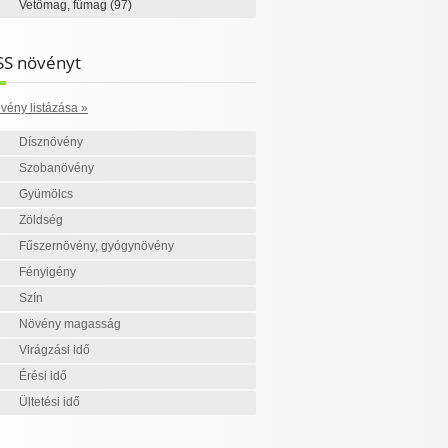
Vetőmag, fűmag
(97)
SS növényt
vény listázása »
Dísznövény
Szobanövény
Gyümölcs
Zöldség
Fűszernövény, gyógynövény
Fényigény
Szín
Növény magasság
Virágzási idő
Érési idő
Ültetési idő