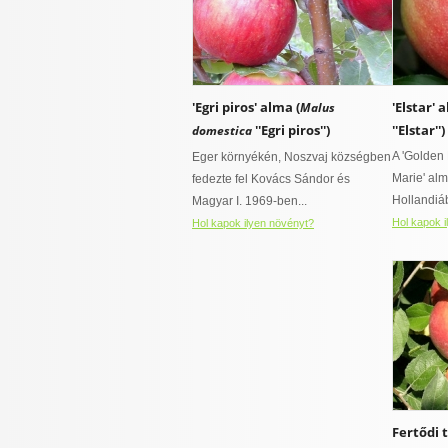
'Egri piros' alma (
'Elstar' 
Malus
''Egri piros'')
''Elstar'')
domestica
A 'Golden 
Eger környékén, Noszvaj községben
Marie' al
fedezte fel Kovács Sándor és
Hollandiáb
Magyar I. 1969-ben...
Hol kapok i
Hol kapok ilyen növényt?
Fertődi t