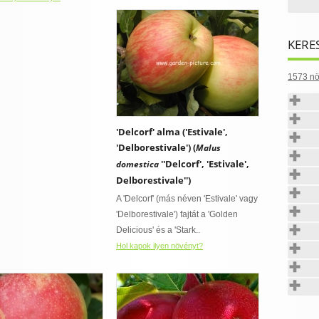
KERE
1573 nö
'Delcorf' alma ('Estivale',
'Delborestivale') (
Malus
''Delcorf', 'Estivale',
domestica
Delborestivale'')
A 'Delcorf' (más néven 'Estivale' vagy
'Delborestivale') fajtát a 'Golden
Delicious' és a 'Stark..
Hol kapok ilyen növényt?