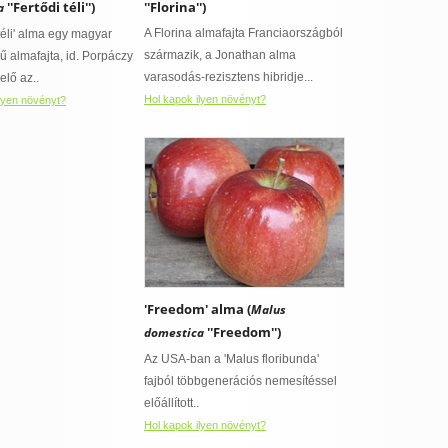
''Fertődi téli'')
''Florina'')
a
A Florina almafajta Franciaországból
 téli' alma egy magyar
származik, a Jonathan alma
 almafajta, id. Porpáczy
varasodás-rezisztens hibridje...
 elő az..
Hol kapok ilyen növényt?
lyen növényt?
'Freedom' alma (
Malus
''Freedom'')
domestica
Az USA-ban a 'Malus floribunda'
fajból többgenerációs nemesítéssel
előállított..
Hol kapok ilyen növényt?