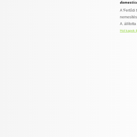
domestic
A 'Fertődi
nemesítésű
A. állította
Hol kapok i