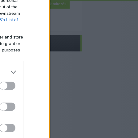
 personal
Bejelentkezés
out of the
 downstream
B’s List of
er and store
to grant or
ed purposes