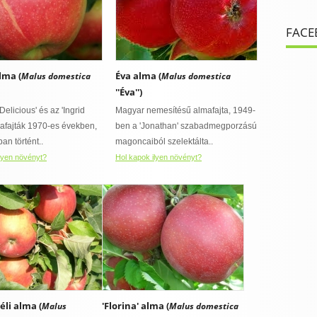
FACE
alma (
Éva alma (
Malus domestica
Malus domestica
''Éva'')
Delicious' és az 'Ingrid
Magyar nemesítésű almafajta, 1949-
mafajták 1970-es években,
ben a 'Jonathan' szabadmegporzású
an történt..
magoncaiból szelektálta..
lyen növényt?
Hol kapok ilyen növényt?
éli alma (
'Florina' alma (
Malus
Malus domestica