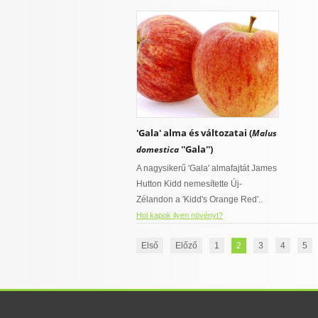
'Gala' alma és változatai (
Malus
''Gala'')
domestica
A nagysikerű 'Gala' almafajtát James
Hutton Kidd nemesítette Új-
Zélandon a 'Kidd's Orange Red'..
Hol kapok ilyen növényt?
Első
Előző
1
2
3
4
5