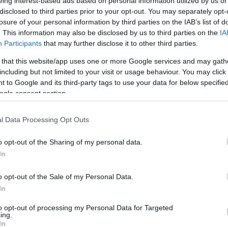
eing interest-based ads based on personal information utilized by us or
Jelszó
Emlékezzen rám
disclosed to third parties prior to your opt-out. You may separately opt-
losure of your personal information by third parties on the IAB’s list of
. This information may also be disclosed by us to third parties on the
IA
nevét?
Regisztráció
Participants
that may further disclose it to other third parties.
térképes szaknévsora
 that this website/app uses one or more Google services and may gath
KERTÉSZ ÉS KERTÉSZET REGISZTRÁCIÓ
NÖVÉNYKATALÓGUS
including but not limited to your visit or usage behaviour. You may click 
 to Google and its third-party tags to use your data for below specifi
ogle consent section.
 domestica
''Fuji'')
l Data Processing Opt Outs
o opt-out of the Sharing of my personal data.
In
o opt-out of the Sale of my Personal Data.
In
to opt-out of processing my Personal Data for Targeted
ing.
In