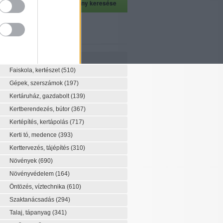
szeti szaknévsor
Szaknévsor
Faiskola, kertészet
(510)
Gépek, szerszámok
(197)
Kertáruház, gazdabolt
(139)
Kertberendezés, bútor
(367)
Kertépítés, kertápolás
(717)
Kerti tó, medence
(393)
Kerttervezés, tájépítés
(310)
Növények
(690)
Növényvédelem
(164)
Öntözés, víztechnika
(610)
Szaktanácsadás
(294)
Talaj, tápanyag
(341)