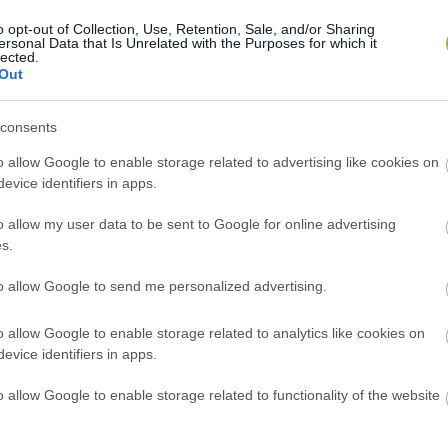
o opt-out of Collection, Use, Retention, Sale, and/or Sharing
ersonal Data that Is Unrelated with the Purposes for which it
lected.
Out
di piros' alma (
'Charden' alma (
Malus
Malus
''Ceglédi piros'')
''Charden'')
consents
tica
domestica
 környékén elterjedt nyári
A 'Charden' zöld gyümölcsű
o allow Google to enable storage related to advertising like cookies on
a, Nyújtó F. szelektálta 1955-
almafajtát a 'Golden Delicious' és a
evice identifiers in apps.
váló..
'Reinette Clochard'..
ok ilyen növényt?
Hol kapok ilyen növényt?
o allow my user data to be sent to Google for online advertising
s.
to allow Google to send me personalized advertising.
o allow Google to enable storage related to analytics like cookies on
evice identifiers in apps.
o allow Google to enable storage related to functionality of the website
nyalma' (
Malus domestica