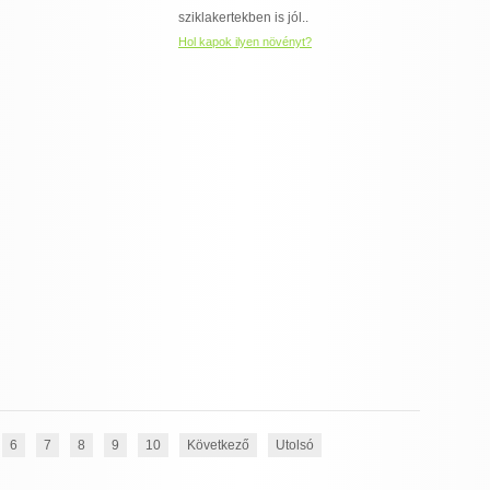
sziklakertekben is jól..
Hol kapok ilyen növényt?
6
7
8
9
10
Következő
Utolsó