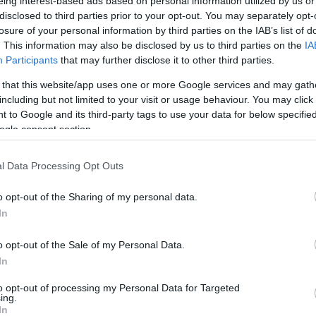
eing interest-based ads based on personal information utilized by us or
Jelszó
Emlékezzen rám
disclosed to third parties prior to your opt-out. You may separately opt-
losure of your personal information by third parties on the IAB’s list of
. This information may also be disclosed by us to third parties on the
IA
nevét?
Regisztráció
Participants
that may further disclose it to other third parties.
térképes szaknévsora
 that this website/app uses one or more Google services and may gath
KERTÉSZ ÉS KERTÉSZET REGISZTRÁCIÓ
NÖVÉNYKATALÓGUS
including but not limited to your visit or usage behaviour. You may click 
 to Google and its third-party tags to use your data for below specifi
ogle consent section.
l Data Processing Opt Outs
o opt-out of the Sharing of my personal data.
In
záadása
o opt-out of the Sale of my Personal Data.
In
to opt-out of processing my Personal Data for Targeted
ing.
In