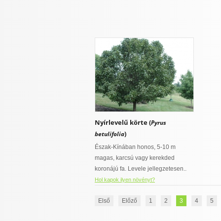
Nyírlevelű körte (
Pyrus
)
betulifolia
Észak-Kínában honos, 5-10 m
magas, karcsú vagy kerekded
koronájú fa. Levele jellegzetesen..
Hol kapok ilyen növényt?
Első
Előző
1
2
3
4
5