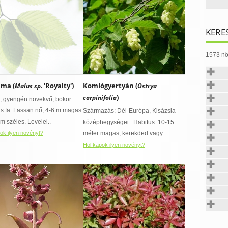
KERE
1573 nö
lma (
'Royalty')
Komlógyertyán (
Malus sp.
Ostrya
)
carpinifolia
é, gyengén növekvő, bokor
is fa. Lassan nő, 4-6 m magas
Származás: Dél-Európa, Kisázsia
m széles. Levelei..
középhegységei. Habitus: 10-15
ok ilyen növényt?
méter magas, kerekded vagy..
Hol kapok ilyen növényt?