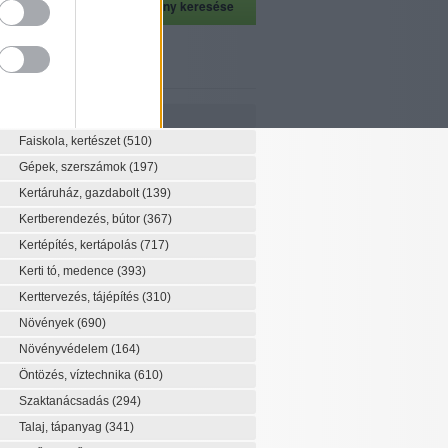
szeti szaknévsor
Szaknévsor
Faiskola, kertészet
(510)
Gépek, szerszámok
(197)
Kertáruház, gazdabolt
(139)
Kertberendezés, bútor
(367)
Kertépítés, kertápolás
(717)
Kerti tó, medence
(393)
Kerttervezés, tájépítés
(310)
Növények
(690)
Növényvédelem
(164)
Öntözés, víztechnika
(610)
Szaktanácsadás
(294)
Talaj, tápanyag
(341)