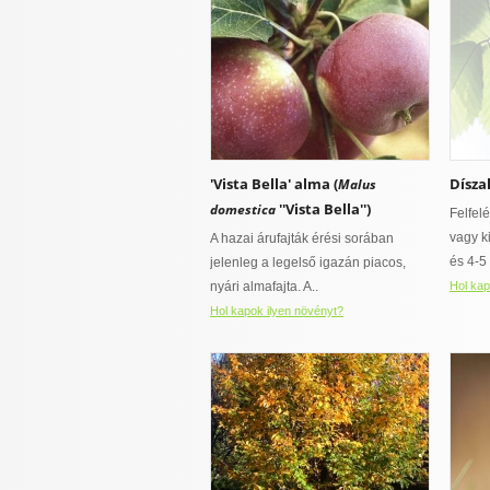
'Vista Bella' alma (
Dísza
Malus
''Vista Bella'')
domestica
Felfel
vagy k
A hazai árufajták érési sorában
és 4-5 
jelenleg a legelső igazán piacos,
nyári almafajta. A..
Hol kap
Hol kapok ilyen növényt?