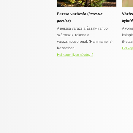
Perzsa varázsfa (
Vörös
Parrotia
)
persica
hybrid
A perzsa varázsfa Észak-Iránból
A vörö
származik, rokona a
kalapl
varázsmogyorónak (Hammamelis).
(Petas
Kezdetben..
Hol kap
Hol kapok ilyen növényt?