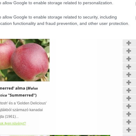
o allow Google to enable storage related to personalization.
-ból származó almafajta; a
1800-ban New York államban
n Delicious' fajtának a
véletlen magoncként jött létre és
o allow Google to enable storage related to security, including
an' fajta általi..
értékének felismerőjéről,..
Kerté
cation functionality and fraud prevention, and other user protection.
ok ilyen növényt?
Hol kapok ilyen növényt?
CONFIRM
Data Deletion
Data Access
Privacy Policy
erred' alma (
Malus
''Summerred'')
tica
tosh' és a 'Golden Delicious'
ajtákból származó kanadai
ta (1961)...
ok ilyen növényt?