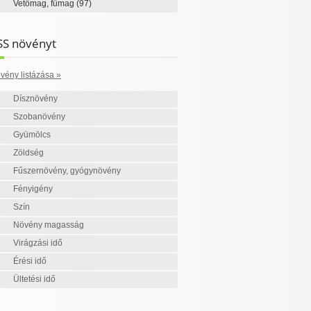
Vetőmag, fűmag
(97)
SS növényt
vény listázása »
Dísznövény
Szobanövény
Gyümölcs
Zöldség
Fűszernövény, gyógynövény
Fényigény
Szín
Növény magasság
Virágzási idő
Érési idő
Ültetési idő