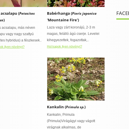
FACE
 acsalapu (
Babérhanga (
Petasites
Pieris japonica
)
'Mountaine Fire')
us
Laza vagy zárt koronájú, 2-3 m
s acsalapu, más néven
magas, felálló ágú cserje. Levelei
apu vagy nagy szattyú
kihegyezettek, fogazottak,..
ites hybridus) a fészkesek..
Hol kapok ilyen növényt?
ok ilyen növényt?
Kankalin (
)
Primula sp.
Kankalin, Primula
(Primula)Virágágyi vagy vágott
virágnak alkalmas, de