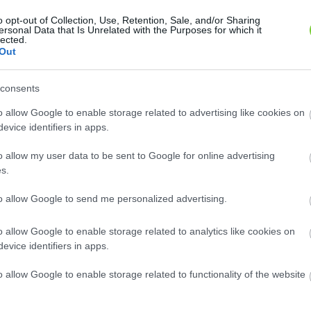
o opt-out of Collection, Use, Retention, Sale, and/or Sharing
ersonal Data that Is Unrelated with the Purposes for which it
lected.
Out
 alma és változatai (
'Gloster' alma (
Malus
Malus domestica
''Gala'')
''Gloster'')
tica
consents
Az NSZK-ban nemesítették a
sikerű 'Gala' almafajtát James
'Glockenapfel' és a 'Richared
 Kidd nemesítette Új-
o allow Google to enable storage related to advertising like cookies on
Delicious' almafajták..
on a 'Kidd's Orange Red'..
evice identifiers in apps.
Hol kapok ilyen növényt?
ok ilyen növényt?
o allow my user data to be sent to Google for online advertising
s.
to allow Google to send me personalized advertising.
o allow Google to enable storage related to analytics like cookies on
evice identifiers in apps.
o allow Google to enable storage related to functionality of the website
gold' alma és klónjai
'Jonatán' alma (
Malus domestica
''Jonagold'')
 domestica
''Jonathan'')