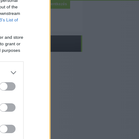
 personal
Bejelentkezés
out of the
 downstream
B’s List of
er and store
to grant or
ed purposes