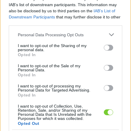
Felhasználónév
Bejelentkezés
IAB’s list of downstream participants. This information may
also be disclosed by us to third parties on the
IAB’s List of
faiskola.hu
Jelszó
Downstream Participants
that may further disclose it to other
third parties.
Kertészeti, kerti termékek és szolgáltatások térképes
Emlékezzen
szaknévsora
Please note that this website/app uses one or more Google
Personal Data Processing Opt Outs
services and may gather and store information including but
rám
not limited to your visit or usage behaviour. You may click to
I want to opt-out of the Sharing of my
personal data.
grant or deny consent to Google and its third-party tags to
Opted In
CÍMLAP
Elfelejtette jelszavát?
Elfelejtette felhasználónevét?
use your data for below specified purposes in below Google
Regisztráció
consent section.
I want to opt-out of the Sale of my
Personal Data.
MI A FAISKOLA.HU?
Opted In
I want to opt-out of processing my
KERTÉSZ ÉS KERTÉSZET REGISZTRÁCIÓ
Personal Data for Targeted Advertising.
Opted In
NÖVÉNYKATALÓGUS
I want to opt-out of Collection, Use,
Retention, Sale, and/or Sharing of my
Personal Data that Is Unrelated with the
Purposes for which it was collected.
Növénykatalógus
Opted Out