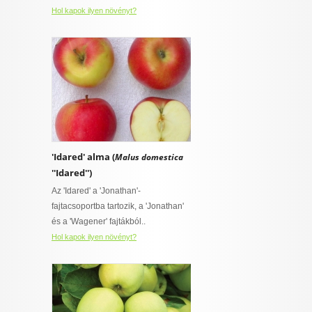
Hol kapok ilyen növényt?
'Idared' alma (
Malus domestica
''Idared'')
Az 'Idared' a 'Jonathan'-
fajtacsoportba tartozik, a 'Jonathan'
és a 'Wagener' fajtákból..
Hol kapok ilyen növényt?