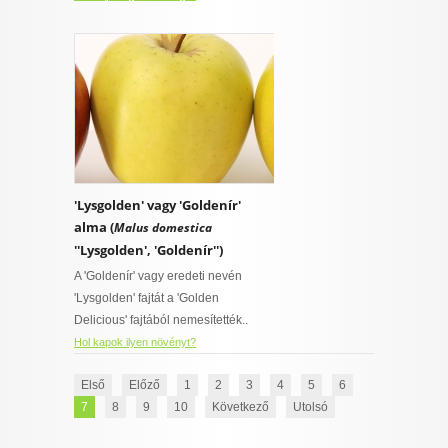
'Lysgolden' vagy 'Goldenír'
alma (
Malus domestica
''Lysgolden', 'Goldenír'')
A 'Goldenír' vagy eredeti nevén
'Lysgolden' fajtát a 'Golden
Delicious' fajtából nemesítették..
Hol kapok ilyen növényt?
Első
Előző
1
2
3
4
5
6
7
8
9
10
Következő
Utolsó