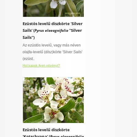
Ezüstös levelű díszkörte 'Silver
Sails' (
''Silver
Pyrus elaeagnifolia
Sails'')
Az ezüstös levelű, vagy más néven
olajfa-levelű (dísz)körte 'Silver Sails'
(ezüst..
Hol kapok ilyen növényt?
Ezüstös levelű díszkörte
'Kotschyana' (
Pyrus elaeagnifolia