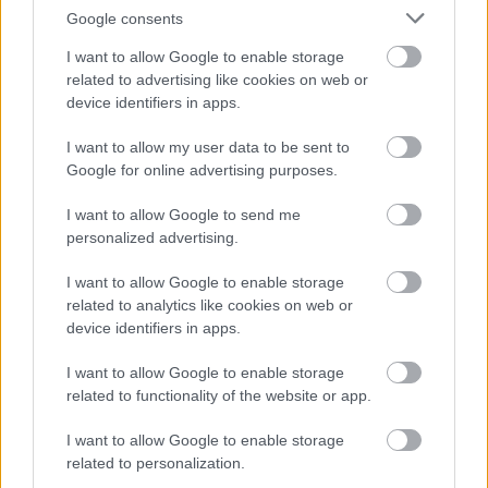
Google consents
I want to allow Google to enable storage
related to advertising like cookies on web or
device identifiers in apps.
I want to allow my user data to be sent to
Google for online advertising purposes.
Ültetési idő » November
I want to allow Google to send me
Tulajdonság hozzáadása
personalized advertising.
sű
rka
I want to allow Google to enable storage
ő
related to analytics like cookies on web or
ika, burgonya
yógynövény
ölcs
device identifiers in apps.
I want to allow Google to enable storage
g
ég
related to functionality of the website or app.
ít (egész évben
kséges
I want to allow Google to enable storage
Japán körte, nasi 'Kosui' (
Pyrus
related to personalization.
''Kosui'')
pyrifolia