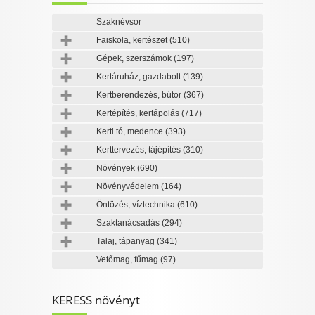
Szaknévsor
Faiskola, kertészet
(510)
Gépek, szerszámok
(197)
Kertáruház, gazdabolt
(139)
Kertberendezés, bútor
(367)
Kertépítés, kertápolás
(717)
Kerti tó, medence
(393)
Kerttervezés, tájépítés
(310)
Növények
(690)
Növényvédelem
(164)
Öntözés, víztechnika
(610)
Szaktanácsadás
(294)
Talaj, tápanyag
(341)
Vetőmag, fűmag
(97)
KERESS növényt