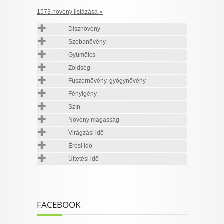
1573 növény listázása »
Dísznövény
Szobanövény
Gyümölcs
Zöldség
Fűszernövény, gyógynövény
Fényigény
Szín
Növény magasság
Virágzási idő
Érési idő
Ültetési idő
FACEBOOK