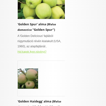
'Golden Spur' alma (
Malus
''Golden Spur'')
domestica
A 'Golden Delicious' fajtából
rügymutáció révén kialakult (USA,
1960), az alapfajtánál..
Hol kapok ilyen növényt?
'Golden Haidegg' alma (
Malus