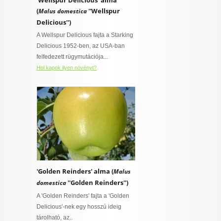
'Wellspur Delicious' alma
(
''Wellspur
Malus domestica
Delicious'')
A Wellspur Delicious fajta a Starking
Delicious 1952-ben, az USA-ban
felfedezett rügymutációja...
Hol kapok ilyen növényt?
'Golden Reinders' alma (
Malus
''Golden Reinders'')
domestica
A 'Golden Reinders' fajta a 'Golden
Delicious'-nek egy hosszú ideig
tárolható, az..