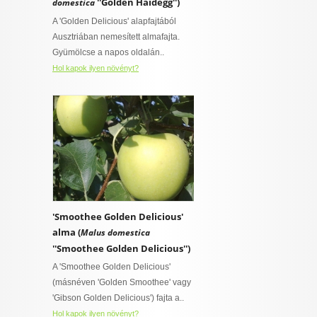
''Golden Haidegg'')
domestica
A 'Golden Delicious' alapfajtából
Ausztriában nemesített almafajta.
Gyümölcse a napos oldalán..
Hol kapok ilyen növényt?
'Smoothee Golden Delicious'
alma (
Malus domestica
''Smoothee Golden Delicious'')
A 'Smoothee Golden Delicious'
(másnéven 'Golden Smoothee' vagy
'Gibson Golden Delicious') fajta a..
Hol kapok ilyen növényt?