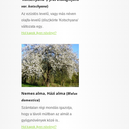
)
var. kotschyana
Az ezüstös levelű, vagy más néven
olajfa-levelű (dísz)körte 'Kotschyana'
változata egy..
Hol kapok ilyen növényt?
Nemes alma, Házi alma (
Malus
)
domestica
Számtalan régi mondás igazolja,
hogy a távoli múltban az almát a
gyógynövények közé is..
Hol kapok ilyen növényt?