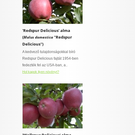
'Redspur Delicious' alma
(
''Redspur
Malus domestica
Delicious'')
A kedvező tulajdonságokkal bíró
Redspur Delicious fajtát 1954-ben
fedezték fel az USA-ban, a..
Hol kapok ilyen növényt?