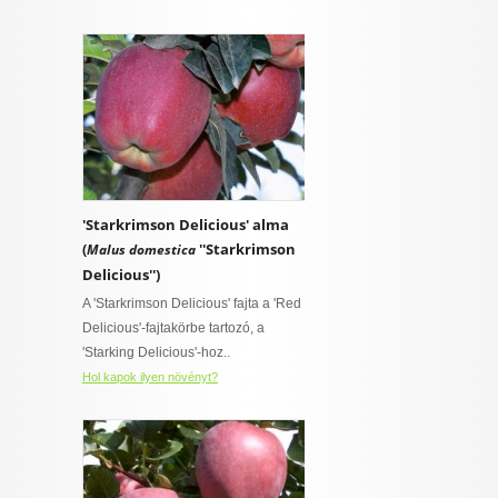
'Starkrimson Delicious' alma
(
''Starkrimson
Malus domestica
Delicious'')
A 'Starkrimson Delicious' fajta a 'Red
Delicious'-fajtakörbe tartozó, a
'Starking Delicious'-hoz..
Hol kapok ilyen növényt?