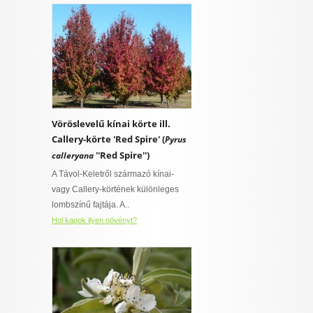
Vöröslevelű kínai körte ill.
Callery-körte 'Red Spire' (
Pyrus
''Red Spire'')
calleryana
A Távol-Keletről származó kínai-
vagy Callery-körtének különleges
lombszínű fajtája. A..
Hol kapok ilyen növényt?