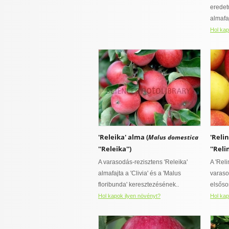
eredetű
almafaj
Hol kap
'Releika' alma (
'Reli
Malus domestica
''Releika'')
''Reli
A varasodás-rezisztens 'Releika'
A 'Rel
almafajta a 'Clivia' és a 'Malus
varaso
floribunda' keresztezésének..
elsősor
Hol kapok ilyen növényt?
Hol kap