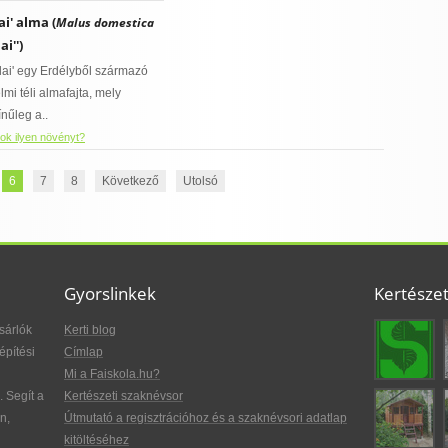
ai' alma (
Malus domestica
ai'')
ulai' egy Erdélyből származó
lmi téli almafajta, mely
ínűleg a..
ok ilyen növényt?
6
7
8
Következő
Utolsó
Gyorslinkek
Kertésze
sárlók
Kerti blog
építési
Címlap
Mi a Faiskola.hu?
. Segít a
Kertészeti szaknévsor
n,
Útmutató a regisztrációhoz és a szaknévsori adatlap
kitöltéséhez