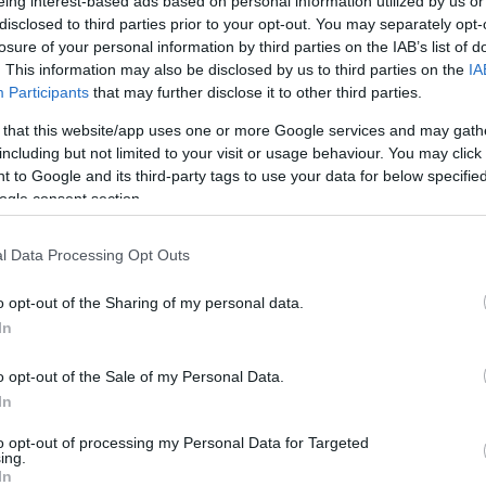
eing interest-based ads based on personal information utilized by us or
Jelszó
Emlékezzen rám
disclosed to third parties prior to your opt-out. You may separately opt-
losure of your personal information by third parties on the IAB’s list of
. This information may also be disclosed by us to third parties on the
IA
nevét?
Regisztráció
Participants
that may further disclose it to other third parties.
térképes szaknévsora
 that this website/app uses one or more Google services and may gath
KERTÉSZ ÉS KERTÉSZET REGISZTRÁCIÓ
NÖVÉNYKATALÓGUS
including but not limited to your visit or usage behaviour. You may click 
 to Google and its third-party tags to use your data for below specifi
ogle consent section.
tivale', 'Delborestivale')
vale', Delborestivale'')
l Data Processing Opt Outs
o opt-out of the Sharing of my personal data.
In
o opt-out of the Sale of my Personal Data.
In
to opt-out of processing my Personal Data for Targeted
ing.
In