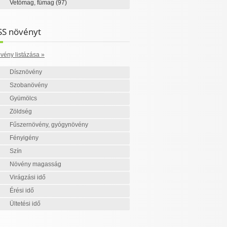
Vetőmag, fűmag
(97)
SS növényt
vény listázása »
Dísznövény
Szobanövény
Gyümölcs
Zöldség
Fűszernövény, gyógynövény
Fényigény
Szín
Növény magasság
Virágzási idő
Érési idő
Ültetési idő