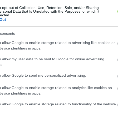
o opt-out of Collection, Use, Retention, Sale, and/or Sharing
ersonal Data that Is Unrelated with the Purposes for which it
lected.
Out
raháni piros' alma (
'Red Rome Van Well' alma
Malus
consents
(
''Red Rome
''Red Astrakhan',
Malus domestica
tica
o allow Google to enable storage related to advertising like cookies on
Van Well'')
rahanszkoje krasznoje'')
evice identifiers in apps.
A 'Red Rome Van Well' almafajta a
záz éves, orosz származású
'Rome Beauty' fajtának egy amerikai
almafajta, amely a Volga-
o allow my user data to be sent to Google for online advertising
faiskolában keletkezett..
l, Asztrachán..
s.
Hol kapok ilyen növényt?
ok ilyen növényt?
to allow Google to send me personalized advertising.
o allow Google to enable storage related to analytics like cookies on
evice identifiers in apps.
o allow Google to enable storage related to functionality of the website