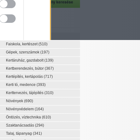
szeti szaknévsor
Szaknévsor
Faiskola, kertészet
(510)
Gépek, szerszámok
(197)
Kertáruház, gazdabolt
(139)
Kertberendezés, bútor
(367)
Kertépítés, kertápolás
(717)
Kerti tó, medence
(393)
Kerttervezés, tájépítés
(310)
Növények
(690)
Növényvédelem
(164)
Öntözés, víztechnika
(610)
Szaktanácsadás
(294)
Talaj, tápanyag
(341)