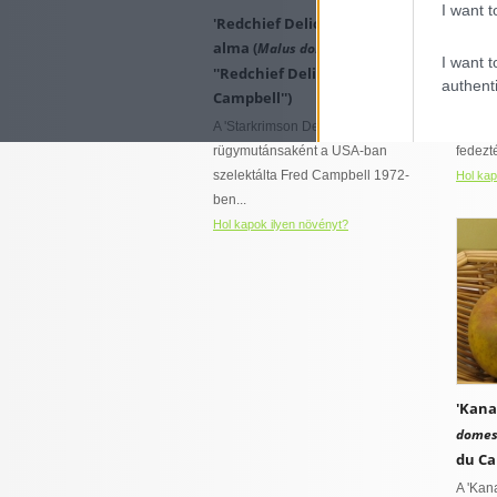
I want t
mélyrétegű, humuszban gazdag,
'Redchief Delicious (Campbell)'
'Reds
jó vízáteresztő képességű
tarkalevelű fajtája is van
alma (
(
Malus domestica
Malus
talajokat kedvel
páraigényes
I want t
hűvös mikroklímát igényel
''Redchief Delicious
Delici
authenti
Campbell'')
A kedv
A 'Starkrimson Delicious' fajta
Redspu
rügymutánsaként a USA-ban
fedezt
szelektálta Fred Campbell 1972-
Hol kap
ben...
Hol kapok ilyen növényt?
'Kana
domes
du Ca
A 'Kan