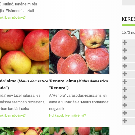
, kitűnő, történelmi téli
ta. Elsőrendű asztali-..
KERE
ok ilyen növényt?
1573 nö
nda' alma (
'Renora' alma (
Malus domestica
Malus domestica
nda'')
''Renora'')
inda' egy tűzelhalással és
A 'Renora' varasodás-rezisztens téli
dással szemben rezisztens,
alma a 'Clivia' és a 'Malus floribunda'
ban tárolási célra..
negyedik..
ok ilyen növényt?
Hol kapok ilyen növényt?