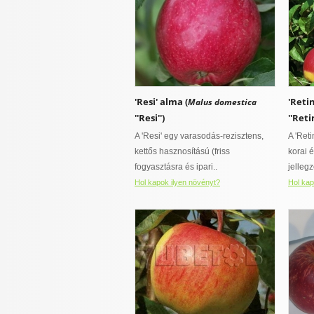
'Resi' alma (
'Reti
Malus domestica
''Resi'')
''Reti
A 'Resi' egy varasodás-rezisztens,
A 'Ret
kettős hasznosítású (friss
korai é
fogyasztásra és ipari..
jelleg
Hol kapok ilyen növényt?
Hol kap