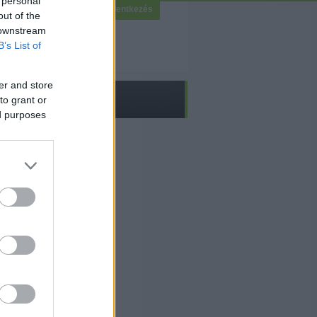
 personal
Bejelentkezés
out of the
 downstream
B’s List of
er and store
to grant or
ed purposes