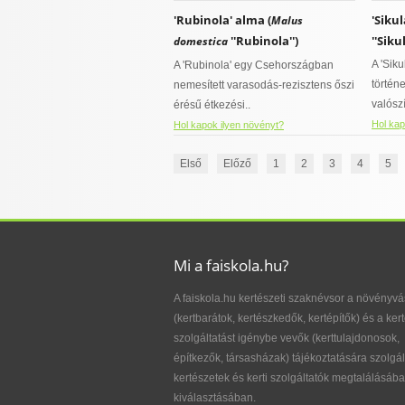
'Rubinola' alma (
'Sikul
Malus
''Rubinola'')
''Sikul
domestica
A 'Sik
A 'Rubinola' egy Csehországban
történe
nemesített varasodás-rezisztens őszi
valósz
érésű étkezési..
Hol kap
Hol kapok ilyen növényt?
Első
Előző
1
2
3
4
5
Mi a faiskola.hu?
A faiskola.hu kertészeti szaknévsor a növényvá
(kertbarátok, kertészkedők, kertépítők) és a kert
szolgáltatást igénybe vevők (kerttulajdonosok,
építkezők, társasházak) tájékoztatására szolgál
kertészetek és kerti szolgáltatók megtalálásába
kiválasztásában.