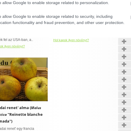
o allow Google to enable storage related to personalization.
pur Delicious' alma
'Reglindis' alma (
Malus
''Redspur
 domestica
''Reglindis'')
domestica
o allow Google to enable storage related to security, including
ous'')
Kerté
A 'Reglindis' nyári - kora őszi
cation functionality and fraud prevention, and other user protection.
ező tulajdonságokkal bíró
almafajta a varasodással szemben
r Delicious fajtát 1954-ben
ellenálló fajtacsoport..
ék fel az USA-ban, a..
Hol kapok ilyen növényt?
ok ilyen növényt?
CONFIRM
Data Deletion
Data Access
Privacy Policy
dai renet' alma (
Malus
''Reinette blanche
tica
nada'')
adai renet' egy francia