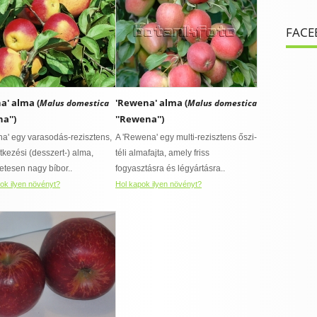
FACE
na' alma (
'Rewena' alma (
Malus domestica
Malus domestica
na'')
''Rewena'')
ina' egy varasodás-rezisztens,
A 'Rewena' egy multi-rezisztens őszi-
tkezési (desszert-) alma,
téli almafajta, amely friss
zetesen nagy bíbor..
fogyasztásra és légyártásra..
ok ilyen növényt?
Hol kapok ilyen növényt?