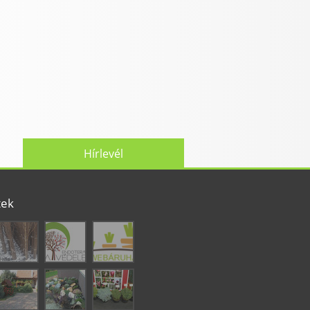
Hírlevél
tek